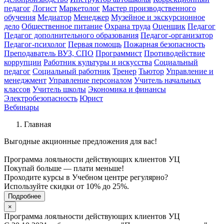
педагог
Логист
Маркетолог
Мастер производственного
обучения
Медиатор
Менеджер
Музейное и экскурсионное
дело
Общественное питание
Охрана труда
Оценщик
Педагог
Педагог дополнительного образования
Педагог-организатор
Педагог-психолог
Первая помощь
Пожарная безопасность
Преподаватель ВУЗ, СПО
Программист
Противодействие
коррупции
Работник культуры и искусства
Социальный
педагог
Социальный работник
Тренер
Тьютор
Управление и
менеджмент
Управление персоналом
Учитель начальных
классов
Учитель школы
Экономика и финансы
Электробезопасность
Юрист
Вебинары
Главная
Выгодные акционные
предложения для вас!
Программа лояльности действующих клиентов УЦ
Покупай больше — плати меньше!
Проходите курсы в Учебном центре регулярно?
Используйте скидки от 10% до 25%.
Подробнее
×
Программа лояльности действующих клиентов УЦ