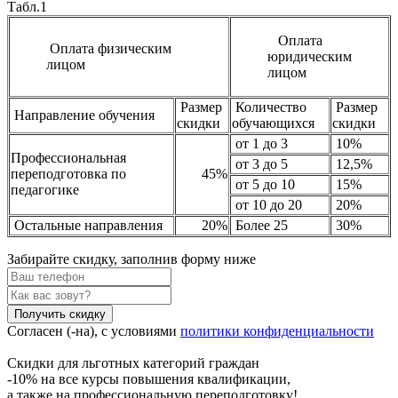
Табл.1
Оплата
Оплата физическим
юридическим
лицом
лицом
Размер
Количество
Размер
Направление обучения
скидки
обучающихся
скидки
от 1 до 3
10%
Профессиональная
от 3 до 5
12,5%
переподготовка по
45%
от 5 до 10
15%
педагогике
от 10 до 20
20%
Остальные направления
20%
Более 25
30%
Забирайте скидку,
заполнив форму ниже
Получить скидку
Согласен (-на), с условиями
политики конфиденциальности
Скидки для льготных категорий граждан
-10% на все курсы повышения квалификации,
а также на профессиональную переподготовку!