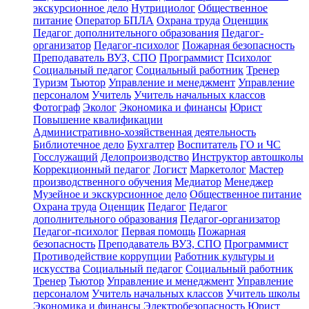
экскурсионное дело
Нутрициолог
Общественное
питание
Оператор БПЛА
Охрана труда
Оценщик
Педагог дополнительного образования
Педагог-
организатор
Педагог-психолог
Пожарная безопасность
Преподаватель ВУЗ, СПО
Программист
Психолог
Социальный педагог
Социальный работник
Тренер
Туризм
Тьютор
Управление и менеджмент
Управление
персоналом
Учитель
Учитель начальных классов
Фотограф
Эколог
Экономика и финансы
Юрист
Повышение квалификации
Административно-хозяйственная деятельность
Библиотечное дело
Бухгалтер
Воспитатель
ГО и ЧС
Госслужащий
Делопроизводство
Инструктор автошколы
Коррекционный педагог
Логист
Маркетолог
Мастер
производственного обучения
Медиатор
Менеджер
Музейное и экскурсионное дело
Общественное питание
Охрана труда
Оценщик
Педагог
Педагог
дополнительного образования
Педагог-организатор
Педагог-психолог
Первая помощь
Пожарная
безопасность
Преподаватель ВУЗ, СПО
Программист
Противодействие коррупции
Работник культуры и
искусства
Социальный педагог
Социальный работник
Тренер
Тьютор
Управление и менеджмент
Управление
персоналом
Учитель начальных классов
Учитель школы
Экономика и финансы
Электробезопасность
Юрист