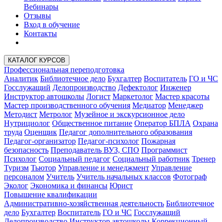
Вебинары
Отзывы
Вход в обучение
Контакты
КАТАЛОГ КУРСОВ
Профессиональная переподготовка
Аналитик
Библиотечное дело
Бухгалтер
Воспитатель
ГО и ЧС
Госслужащий
Делопроизводство
Дефектолог
Инженер
Инструктор автошколы
Логист
Маркетолог
Мастер красоты
Мастер производственного обучения
Медиатор
Менеджер
Методист
Метролог
Музейное и экскурсионное дело
Нутрициолог
Общественное питание
Оператор БПЛА
Охрана
труда
Оценщик
Педагог дополнительного образования
Педагог-организатор
Педагог-психолог
Пожарная
безопасность
Преподаватель ВУЗ, СПО
Программист
Психолог
Социальный педагог
Социальный работник
Тренер
Туризм
Тьютор
Управление и менеджмент
Управление
персоналом
Учитель
Учитель начальных классов
Фотограф
Эколог
Экономика и финансы
Юрист
Повышение квалификации
Административно-хозяйственная деятельность
Библиотечное
дело
Бухгалтер
Воспитатель
ГО и ЧС
Госслужащий
Делопроизводство
Инструктор автошколы
Коррекционный