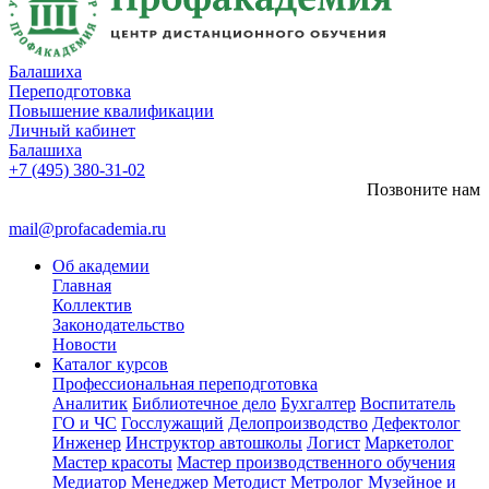
Балашиха
Переподготовка
Повышение квалификации
Личный кабинет
Балашиха
+7 (495) 380-31-02
Позвоните нам
mail@profacademia.ru
Об академии
Главная
Коллектив
Законодательство
Новости
Каталог курсов
Профессиональная переподготовка
Аналитик
Библиотечное дело
Бухгалтер
Воспитатель
ГО и ЧС
Госслужащий
Делопроизводство
Дефектолог
Инженер
Инструктор автошколы
Логист
Маркетолог
Мастер красоты
Мастер производственного обучения
Медиатор
Менеджер
Методист
Метролог
Музейное и