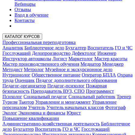
Вебинары
Отзывы
Вход в обучение
Контакты
КАТАЛОГ КУРСОВ
Профессиональная переподготовка
Аналитик
Библиотечное дело
Бухгалтер
Воспитатель
ГО и ЧС
Госслужащий
Делопроизводство
Дефектолог
Инженер
Инструктор автошколы
Логист
Маркетолог
Мастер красоты
Мастер производственного обучения
Медиатор
Менеджер
Методист
Метролог
Музейное и экскурсионное дело
Нутрициолог
Общественное питание
Оператор БПЛА
Охрана
труда
Оценщик
Педагог дополнительного образования
Педагог-организатор
Педагог-психолог
Пожарная
безопасность
Преподаватель ВУЗ, СПО
Программист
Психолог
Социальный педагог
Социальный работник
Тренер
Туризм
Тьютор
Управление и менеджмент
Управление
персоналом
Учитель
Учитель начальных классов
Фотограф
Эколог
Экономика и финансы
Юрист
Повышение квалификации
Административно-хозяйственная деятельность
Библиотечное
дело
Бухгалтер
Воспитатель
ГО и ЧС
Госслужащий
Делопроизводство
Инструктор автошколы
Коррекционный