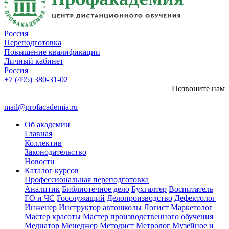
Россия
Переподготовка
Повышение квалификации
Личный кабинет
Россия
+7 (495) 380-31-02
Позвоните нам
mail@profacademia.ru
Об академии
Главная
Коллектив
Законодательство
Новости
Каталог курсов
Профессиональная переподготовка
Аналитик
Библиотечное дело
Бухгалтер
Воспитатель
ГО и ЧС
Госслужащий
Делопроизводство
Дефектолог
Инженер
Инструктор автошколы
Логист
Маркетолог
Мастер красоты
Мастер производственного обучения
Медиатор
Менеджер
Методист
Метролог
Музейное и