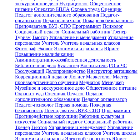
экскурсионное дело
Нутрициолог
Общественное
питание
Оператор БПЛА
Охрана труда
Оценщик
Педагог дополнительного образования
Педагог-
организатор
Педагог-психолог
Пожарная безопасность
Преподаватель ВУЗ, СПО
Программист
Психолог
Социальный педагог
Социальный работник
Тренер
Туризм
Тьютор
Управление и менеджмент
Управление
персоналом
Учитель
Учитель начальных классов
Фотограф
Эколог
Экономика и финансы
Юрист
Повышение квалификации
Административно-хозяйственная деятельность
Библиотечное дело
Бухгалтер
Воспитатель
ГО и ЧС
Госслужащий
Делопроизводство
Инструктор автошколы
Коррекционный педагог
Логист
Маркетолог
Мастер
производственного обучения
Медиатор
Менеджер
Музейное и экскурсионное дело
Общественное питание
Охрана труда
Оценщик
Педагог
Педагог
дополнительного образования
Педагог-организатор
Педагог-психолог
Первая помощь
Пожарная
безопасность
Преподаватель ВУЗ, СПО
Программист
Противодействие коррупции
Работник культуры и
искусства
Социальный педагог
Социальный работник
Тренер
Тьютор
Управление и менеджмент
Управление
персоналом
Учитель начальных классов
Учитель школы
Экономика и финансы
Электробезопасность
Юрист