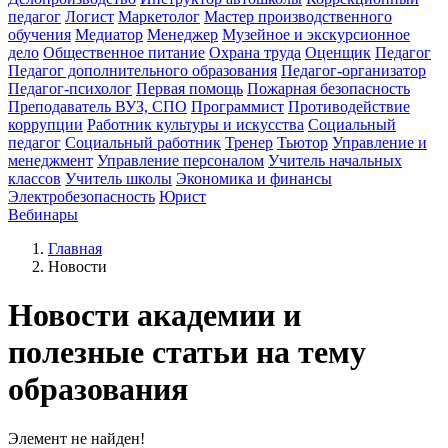
педагог
Логист
Маркетолог
Мастер производственного
обучения
Медиатор
Менеджер
Музейное и экскурсионное
дело
Общественное питание
Охрана труда
Оценщик
Педагог
Педагог дополнительного образования
Педагог-организатор
Педагог-психолог
Первая помощь
Пожарная безопасность
Преподаватель ВУЗ, СПО
Программист
Противодействие
коррупции
Работник культуры и искусства
Социальный
педагог
Социальный работник
Тренер
Тьютор
Управление и
менеджмент
Управление персоналом
Учитель начальных
классов
Учитель школы
Экономика и финансы
Электробезопасность
Юрист
Вебинары
Главная
Новости
Новости академии и
полезные статьи на тему
образования
Элемент не найден!