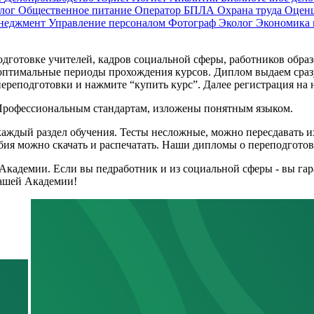
лог
Общественное питание
Оператор БПЛА
Охрана труда
Оцен
енеджмент
Управление персоналом
Фотограф
Эколог
Экономика
готовке учителей, кадров социальной сферы, работников образо
оптимальные периоды прохождения курсов. Диплом выдаем сразу
ереподготовки и нажмите “купить курс”. Далее регистрация на н
 Профессиональным стандартам, изложены понятным языком.
каждый раздел обучения. Тесты несложные, можно пересдавать и
ия можно скачать и распечатать. Наши дипломы о переподготовк
Академии. Если вы педработник и из социальной сферы - вы га
нашей Академии!