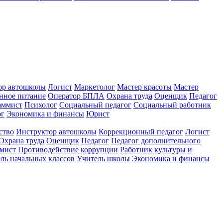
ор автошколы
Логист
Маркетолог
Мастер красоты
Мастер
нное питание
Оператор БПЛА
Охрана труда
Оценщик
Педагог
аммист
Психолог
Социальный педагог
Социальный работник
ог
Экономика и финансы
Юрист
ство
Инструктор автошколы
Коррекционный педагог
Логист
Охрана труда
Оценщик
Педагог
Педагог дополнительного
мист
Противодействие коррупции
Работник культуры и
ль начальных классов
Учитель школы
Экономика и финансы