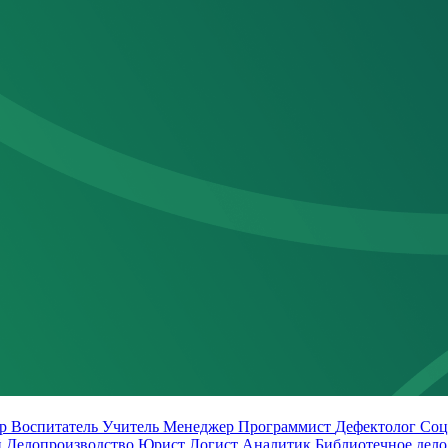
ер
Воспитатель
Учитель
Менеджер
Программист
Дефектолог
Соц
й
Делопроизводство
Юрист
Логист
Аналитик
Библиотечное дел