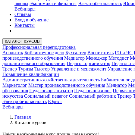
школы
Экономика и финансы
Электробезопасность
Юрис
Вебинары
Отзывы
Вход в обучение
Контакты
КАТАЛОГ КУРСОВ
Профессиональная переподготовка
Аналитик
Библиотечное дело
Бухгалтер
Воспитатель
ГО и ЧС
производственного обучения
Медиатор
Менеджер
Методист
Ме
дополнительного образования
Педагог-организатор
Педагог-пс
Тренер
Туризм
Тьютор
Управление и менеджмент
Управление 
Повышение квалификации
Административно-хозяйственная деятельность
Библиотечное д
Маркетолог
Мастер производственного обучения
Медиатор
Ме
образования
Педагог-организатор
Педагог-психолог
Первая п
искусства
Социальный педагог
Социальный работник
Тренер
Электробезопасность
Юрист
Вебинары
Главная
Каталог курсов
Найти
необходимый курс
проще, чем кажется!