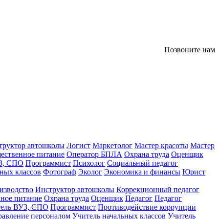
Позвоните нам
труктор автошколы
Логист
Маркетолог
Мастер красоты
Мастер
ественное питание
Оператор БПЛА
Охрана труда
Оценщик
З, СПО
Программист
Психолог
Социальный педагог
ных классов
Фотограф
Эколог
Экономика и финансы
Юрист
изводство
Инструктор автошколы
Коррекционный педагог
ное питание
Охрана труда
Оценщик
Педагог
Педагог
тель ВУЗ, СПО
Программист
Противодействие коррупции
равление персоналом
Учитель начальных классов
Учитель