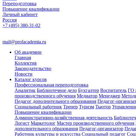
Переподготовка
Повышение квалификации
Личный кабинет
Россия
+7 (495) 380-31-02
mail@profacademia.ru
Об академии
Главная
Коллектив
Законодательство
Новости
Каталог курсов
Профессиональная переподготовка
Аналитик
Библиотечное дело
Бухгалтер
Воспитатель
ГО 
производственного обучения
Медиатор
Менеджер
Метод
Педагог дополнительного образования
Педагог-организа
Социальный работник
Тренер
Туризм
Тьютор
Управлени
Повышение квалификации
Административно-хозяйственная деятельность
Библиотеч
Логист
Маркетолог
Мастер производственного обучения
дополнительного образования
Педагог-организатор
Педа
Работник культуры и искусства
Социальный педагог
Соц