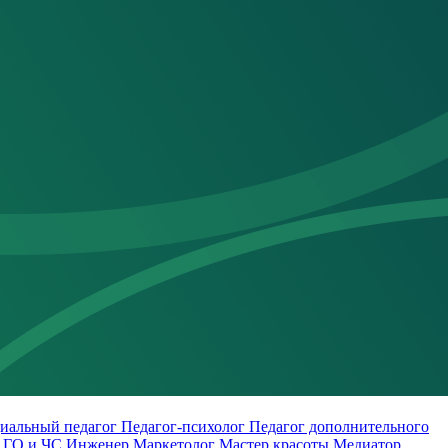
иальный педагог
Педагог-психолог
Педагог дополнительного
о
ГО и ЧС
Инженер
Маркетолог
Мастер красоты
Медиатор