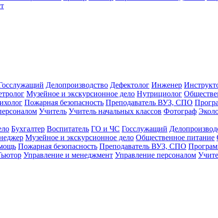
т
Госслужащий
Делопроизводство
Дефектолог
Инженер
Инструкт
тролог
Музейное и экскурсионное дело
Нутрициолог
Обществе
ихолог
Пожарная безопасность
Преподаватель ВУЗ, СПО
Прогр
персоналом
Учитель
Учитель начальных классов
Фотограф
Экол
ело
Бухгалтер
Воспитатель
ГО и ЧС
Госслужащий
Делопроизвод
неджер
Музейное и экскурсионное дело
Общественное питание
омощь
Пожарная безопасность
Преподаватель ВУЗ, СПО
Програм
Тьютор
Управление и менеджмент
Управление персоналом
Учите