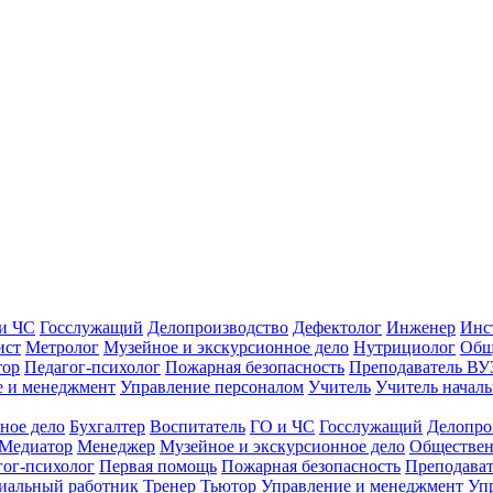
и ЧС
Госслужащий
Делопроизводство
Дефектолог
Инженер
Инс
ист
Метролог
Музейное и экскурсионное дело
Нутрициолог
Общ
тор
Педагог-психолог
Пожарная безопасность
Преподаватель ВУ
е и менеджмент
Управление персоналом
Учитель
Учитель началь
ное дело
Бухгалтер
Воспитатель
ГО и ЧС
Госслужащий
Делопро
Медиатор
Менеджер
Музейное и экскурсионное дело
Обществен
гог-психолог
Первая помощь
Пожарная безопасность
Преподава
иальный работник
Тренер
Тьютор
Управление и менеджмент
Уп