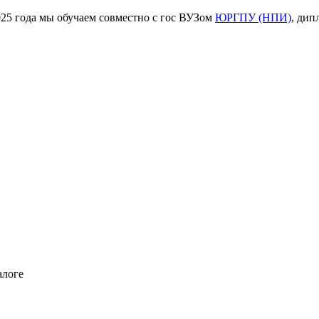
ода мы обучаем совместно с гос ВУЗом
ЮРГПУ (НПИ)
, дип
алоге