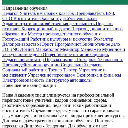
Направления обучения
Педагог
Учитель начальных классов
Преподаватель ВУЗ,
СПО
Воспитатель
Охрана труда
Учитель школы
Административно-хозяйственная деятельность
Педагог-
психолог
Коррекционный педагог
Педагог дополнительного
образования
Мастер производственного обучения
Госслужащий
Работник культуры и искусства
Бухгалтер
Делопроизводство
Юрист
Программист
Библиотечное дело
ГО и ЧС
Логист
Маркетолог
Медиатор
Менеджер
Музейное и
экскурсионное дело
Общественное питание
Оценщик
Педагог-организатор
Первая помощь
Пожарная безопасность
Противодействие коррупции
Социальный педагог
Социальный работник
Тренер
Тьютор
Управление и
менеджмент
Управление персоналом
Экономика и финансы
Электробезопасность
Инструктор автошколы
Повышение квалификации
Наша Академия специализируется на профессиональной
переподготовке учителей, кадров социальной сферы,
работников образования, педагогических работников и
воспитателей. Обучающие курсы у нас - это гарантировано
разумные цены и оптимальные периоды прохождения курсов.
Диплом выдаем сразу по окончании обучения. Почтовая
пересылка Диплома - без доплат. Для обучения у нас: