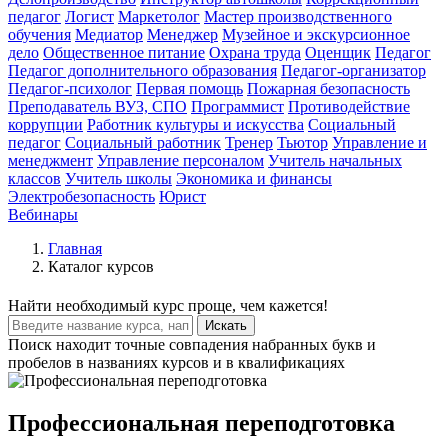
педагог
Логист
Маркетолог
Мастер производственного
обучения
Медиатор
Менеджер
Музейное и экскурсионное
дело
Общественное питание
Охрана труда
Оценщик
Педагог
Педагог дополнительного образования
Педагог-организатор
Педагог-психолог
Первая помощь
Пожарная безопасность
Преподаватель ВУЗ, СПО
Программист
Противодействие
коррупции
Работник культуры и искусства
Социальный
педагог
Социальный работник
Тренер
Тьютор
Управление и
менеджмент
Управление персоналом
Учитель начальных
классов
Учитель школы
Экономика и финансы
Электробезопасность
Юрист
Вебинары
Главная
Каталог курсов
Найти
необходимый курс
проще, чем кажется!
Искать
Поиск находит точные совпадения набранных букв и
пробелов в названиях курсов и в квалификациях
Профессиональная переподготовка