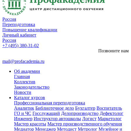
Россия
Переподготовка
Повышение квалификации
Личный кабинет
Россия
+7 (495) 380-31-02
Позвоните нам
mail@profacademia.ru
Об академии
Главная
Коллектив
Законодательство
Новости
Каталог курсов
Профессиональная переподготовка
Аналитик
Библиотечное дело
Бухгалтер
Воспитатель
ГО и ЧС
Госслужащий
Делопроизводство
Дефектолог
Инженер
Инструктор автошколы
Логист
Маркетолог
Мастер красоты
Мастер производственного обучения
Медиатор
Менеджер
Методист
Метролог
Музейное и