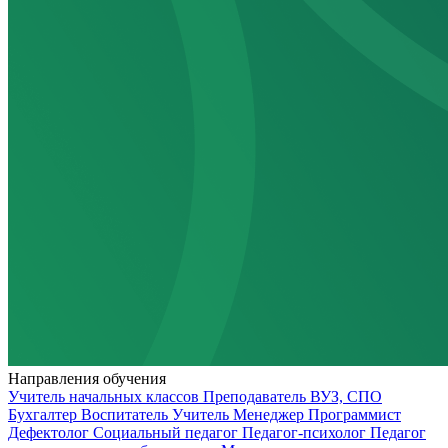
Направления обучения
Учитель начальных классов
Преподаватель ВУЗ, СПО
Бухгалтер
Воспитатель
Учитель
Менеджер
Программист
Дефектолог
Социальный педагог
Педагог-психолог
Педагог