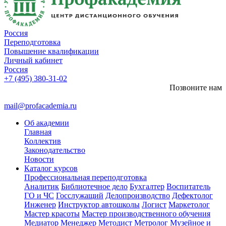
Россия
Переподготовка
Повышение квалификации
Личный кабинет
Россия
+7 (495) 380-31-02
Позвоните нам
mail@profacademia.ru
Об академии
Главная
Коллектив
Законодательство
Новости
Каталог курсов
Профессиональная переподготовка
Аналитик
Библиотечное дело
Бухгалтер
Воспитатель
ГО и ЧС
Госслужащий
Делопроизводство
Дефектолог
Инженер
Инструктор автошколы
Логист
Маркетолог
Мастер красоты
Мастер производственного обучения
Медиатор
Менеджер
Методист
Метролог
Музейное и