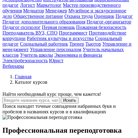
педагог
Логист
Маркетолог
Мастер производственного
обучения
Медиатор
Менеджер
Музейное и экскурсионное
дело
Общественное питание
Охрана труда
Оценщик
Педагог
Педагог дополнительного образования
Педагог-организатор
Педагог-психолог
Первая помощь
Пожарная безопасность
Преподаватель ВУЗ, СПО
Программист
Противодействие
коррупции
Работник культуры и искусства
Социальный
педагог
Социальный работник
Тренер
Тьютор
Управление и
менеджмент
Управление персоналом
Учитель начальных
классов
Учитель школы
Экономика и финансы
Электробезопасность
Юрист
Вебинары
Главная
Каталог курсов
Найти
необходимый курс
проще, чем кажется!
Искать
Поиск находит точные совпадения набранных букв и
пробелов в названиях курсов и в квалификациях
Профессиональная переподготовка