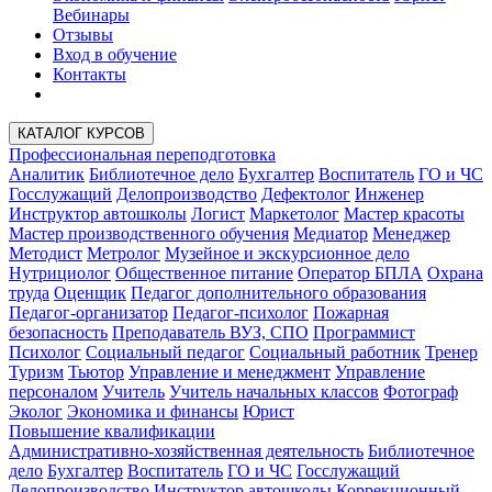
Вебинары
Отзывы
Вход в обучение
Контакты
КАТАЛОГ КУРСОВ
Профессиональная переподготовка
Аналитик
Библиотечное дело
Бухгалтер
Воспитатель
ГО и ЧС
Госслужащий
Делопроизводство
Дефектолог
Инженер
Инструктор автошколы
Логист
Маркетолог
Мастер красоты
Мастер производственного обучения
Медиатор
Менеджер
Методист
Метролог
Музейное и экскурсионное дело
Нутрициолог
Общественное питание
Оператор БПЛА
Охрана
труда
Оценщик
Педагог дополнительного образования
Педагог-организатор
Педагог-психолог
Пожарная
безопасность
Преподаватель ВУЗ, СПО
Программист
Психолог
Социальный педагог
Социальный работник
Тренер
Туризм
Тьютор
Управление и менеджмент
Управление
персоналом
Учитель
Учитель начальных классов
Фотограф
Эколог
Экономика и финансы
Юрист
Повышение квалификации
Административно-хозяйственная деятельность
Библиотечное
дело
Бухгалтер
Воспитатель
ГО и ЧС
Госслужащий
Делопроизводство
Инструктор автошколы
Коррекционный