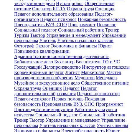
экскурсионное дело
Нутрициолог
Общественное
питание
Оператор БПЛА
Охрана труда
Оценщик
Педагог дополнительного образования
Педагог-
организатор
Педагог-психолог
Пожарная безопасность
Преподаватель ВУЗ, СПО
Программист
Психолог
Социальный педагог
Социальный работник
Тренер
Туризм
Тьютор
Управление и менеджмент
Управление
персоналом
Учитель
Учитель начальных классов
Фотограф
Эколог
Экономика и финансы
Юрист
Повышение квалификации
Административно-хозяйственная деятельность
Библиотечное дело
Бухгалтер
Воспитатель
ГО и ЧС
Госслужащий
Делопроизводство
Инструктор автошколы
Коррекционный педагог
Логист
Маркетолог
Мастер
производственного обучения
Медиатор
Менеджер
Музейное и экскурсионное дело
Общественное питание
Охрана труда
Оценщик
Педагог
Педагог
дополнительного образования
Педагог-организатор
Педагог-психолог
Первая помощь
Пожарная
безопасность
Преподаватель ВУЗ, СПО
Программист
Противодействие коррупции
Работник культуры и
искусства
Социальный педагог
Социальный работник
Тренер
Тьютор
Управление и менеджмент
Управление
персоналом
Учитель начальных классов
Учитель школы
Экономика и финансы
Электробезопасность
Юрист