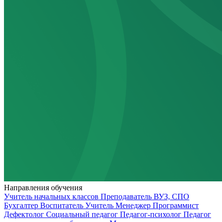
Направления обучения
Учитель начальных классов
Преподаватель ВУЗ, СПО
Бухгалтер
Воспитатель
Учитель
Менеджер
Программист
Дефектолог
Социальный педагог
Педагог-психолог
Педагог