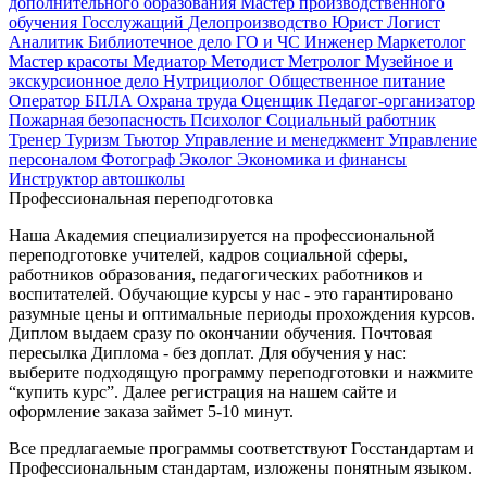
дополнительного образования
Мастер производственного
обучения
Госслужащий
Делопроизводство
Юрист
Логист
Аналитик
Библиотечное дело
ГО и ЧС
Инженер
Маркетолог
Мастер красоты
Медиатор
Методист
Метролог
Музейное и
экскурсионное дело
Нутрициолог
Общественное питание
Оператор БПЛА
Охрана труда
Оценщик
Педагог-организатор
Пожарная безопасность
Психолог
Социальный работник
Тренер
Туризм
Тьютор
Управление и менеджмент
Управление
персоналом
Фотограф
Эколог
Экономика и финансы
Инструктор автошколы
Профессиональная переподготовка
Наша Академия специализируется на профессиональной
переподготовке учителей, кадров социальной сферы,
работников образования, педагогических работников и
воспитателей. Обучающие курсы у нас - это гарантировано
разумные цены и оптимальные периоды прохождения курсов.
Диплом выдаем сразу по окончании обучения. Почтовая
пересылка Диплома - без доплат. Для обучения у нас:
выберите подходящую программу переподготовки и нажмите
“купить курс”. Далее регистрация на нашем сайте и
оформление заказа займет 5-10 минут.
Все предлагаемые программы соответствуют Госстандартам и
Профессиональным стандартам, изложены понятным языком.