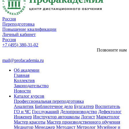
Россия
Переподготовка
Повышение квалификации
Личный кабинет
Россия
+7 (495) 380-31-02
Позвоните нам
mail@profacademia.ru
Об академии
Главная
Коллектив
Законодательство
Новости
Каталог курсов
Профессиональная переподготовка
Аналитик
Библиотечное дело
Бухгалтер
Воспитатель
ГО и ЧС
Госслужащий
Делопроизводство
Дефектолог
Инженер
Инструктор автошколы
Логист
Маркетолог
Мастер красоты
Мастер производственного обучения
Медиатор
Менеджер
Методист
Метролог
Музейное и