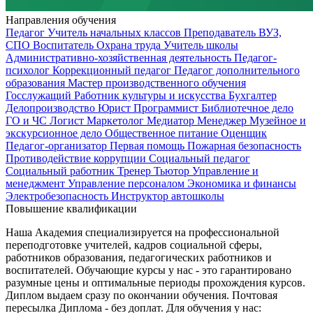
Направления обучения
Педагог
Учитель начальных классов
Преподаватель ВУЗ,
СПО
Воспитатель
Охрана труда
Учитель школы
Административно-хозяйственная деятельность
Педагог-
психолог
Коррекционный педагог
Педагог дополнительного
образования
Мастер производственного обучения
Госслужащий
Работник культуры и искусства
Бухгалтер
Делопроизводство
Юрист
Программист
Библиотечное дело
ГО и ЧС
Логист
Маркетолог
Медиатор
Менеджер
Музейное и
экскурсионное дело
Общественное питание
Оценщик
Педагог-организатор
Первая помощь
Пожарная безопасность
Противодействие коррупции
Социальный педагог
Социальный работник
Тренер
Тьютор
Управление и
менеджмент
Управление персоналом
Экономика и финансы
Электробезопасность
Инструктор автошколы
Повышение квалификации
Наша Академия специализируется на профессиональной
переподготовке учителей, кадров социальной сферы,
работников образования, педагогических работников и
воспитателей. Обучающие курсы у нас - это гарантировано
разумные цены и оптимальные периоды прохождения курсов.
Диплом выдаем сразу по окончании обучения. Почтовая
пересылка Диплома - без доплат. Для обучения у нас: