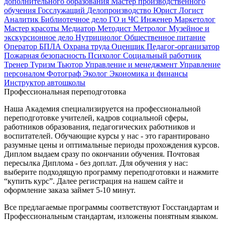
дополнительного образования
Мастер производственного
обучения
Госслужащий
Делопроизводство
Юрист
Логист
Аналитик
Библиотечное дело
ГО и ЧС
Инженер
Маркетолог
Мастер красоты
Медиатор
Методист
Метролог
Музейное и
экскурсионное дело
Нутрициолог
Общественное питание
Оператор БПЛА
Охрана труда
Оценщик
Педагог-организатор
Пожарная безопасность
Психолог
Социальный работник
Тренер
Туризм
Тьютор
Управление и менеджмент
Управление
персоналом
Фотограф
Эколог
Экономика и финансы
Инструктор автошколы
Профессиональная переподготовка
Наша Академия специализируется на профессиональной
переподготовке учителей, кадров социальной сферы,
работников образования, педагогических работников и
воспитателей. Обучающие курсы у нас - это гарантировано
разумные цены и оптимальные периоды прохождения курсов.
Диплом выдаем сразу по окончании обучения. Почтовая
пересылка Диплома - без доплат. Для обучения у нас:
выберите подходящую программу переподготовки и нажмите
“купить курс”. Далее регистрация на нашем сайте и
оформление заказа займет 5-10 минут.
Все предлагаемые программы соответствуют Госстандартам и
Профессиональным стандартам, изложены понятным языком.