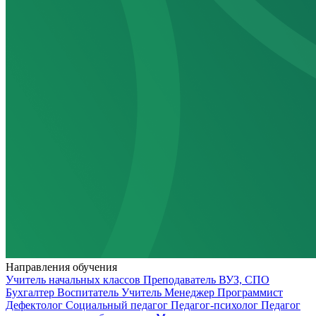
Направления обучения
Учитель начальных классов
Преподаватель ВУЗ, СПО
Бухгалтер
Воспитатель
Учитель
Менеджер
Программист
Дефектолог
Социальный педагог
Педагог-психолог
Педагог