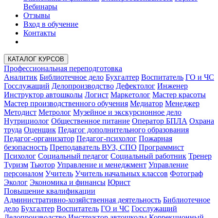
Вебинары
Отзывы
Вход в обучение
Контакты
КАТАЛОГ КУРСОВ
Профессиональная переподготовка
Аналитик
Библиотечное дело
Бухгалтер
Воспитатель
ГО и ЧС
Госслужащий
Делопроизводство
Дефектолог
Инженер
Инструктор автошколы
Логист
Маркетолог
Мастер красоты
Мастер производственного обучения
Медиатор
Менеджер
Методист
Метролог
Музейное и экскурсионное дело
Нутрициолог
Общественное питание
Оператор БПЛА
Охрана
труда
Оценщик
Педагог дополнительного образования
Педагог-организатор
Педагог-психолог
Пожарная
безопасность
Преподаватель ВУЗ, СПО
Программист
Психолог
Социальный педагог
Социальный работник
Тренер
Туризм
Тьютор
Управление и менеджмент
Управление
персоналом
Учитель
Учитель начальных классов
Фотограф
Эколог
Экономика и финансы
Юрист
Повышение квалификации
Административно-хозяйственная деятельность
Библиотечное
дело
Бухгалтер
Воспитатель
ГО и ЧС
Госслужащий
Делопроизводство
Инструктор автошколы
Коррекционный