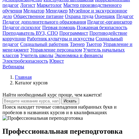
педагог
Логист
Маркетолог
Мастер производственного
обучения
Медиатор
Менеджер
Музейное и экскурсионное
дело
Общественное питание
Охрана труда
Оценщик
Педагог
Педагог дополнительного образования
Педагог-организатор
Педагог-психолог
Первая помощь
Пожарная безопасность
Преподаватель ВУЗ, СПО
Программист
Противодействие
коррупции
Работник культуры и искусства
Социальный
педагог
Социальный работник
Тренер
Тьютор
Управление и
менеджмент
Управление персоналом
Учитель начальных
классов
Учитель школы
Экономика и финансы
Электробезопасность
Юрист
Вебинары
Главная
Каталог курсов
Найти
необходимый курс
проще, чем кажется!
Искать
Поиск находит точные совпадения набранных букв и
пробелов в названиях курсов и в квалификациях
Профессиональная переподготовка