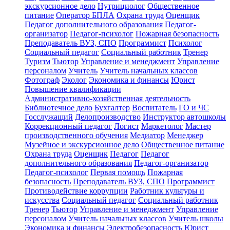
экскурсионное дело
Нутрициолог
Общественное
питание
Оператор БПЛА
Охрана труда
Оценщик
Педагог дополнительного образования
Педагог-
организатор
Педагог-психолог
Пожарная безопасность
Преподаватель ВУЗ, СПО
Программист
Психолог
Социальный педагог
Социальный работник
Тренер
Туризм
Тьютор
Управление и менеджмент
Управление
персоналом
Учитель
Учитель начальных классов
Фотограф
Эколог
Экономика и финансы
Юрист
Повышение квалификации
Административно-хозяйственная деятельность
Библиотечное дело
Бухгалтер
Воспитатель
ГО и ЧС
Госслужащий
Делопроизводство
Инструктор автошколы
Коррекционный педагог
Логист
Маркетолог
Мастер
производственного обучения
Медиатор
Менеджер
Музейное и экскурсионное дело
Общественное питание
Охрана труда
Оценщик
Педагог
Педагог
дополнительного образования
Педагог-организатор
Педагог-психолог
Первая помощь
Пожарная
безопасность
Преподаватель ВУЗ, СПО
Программист
Противодействие коррупции
Работник культуры и
искусства
Социальный педагог
Социальный работник
Тренер
Тьютор
Управление и менеджмент
Управление
персоналом
Учитель начальных классов
Учитель школы
Экономика и финансы
Электробезопасность
Юрист