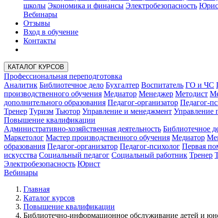
школы
Экономика и финансы
Электробезопасность
Юрис
Вебинары
Отзывы
Вход в обучение
Контакты
КАТАЛОГ КУРСОВ
Профессиональная переподготовка
Аналитик
Библиотечное дело
Бухгалтер
Воспитатель
ГО и ЧС
производственного обучения
Медиатор
Менеджер
Методист
Ме
дополнительного образования
Педагог-организатор
Педагог-пс
Тренер
Туризм
Тьютор
Управление и менеджмент
Управление 
Повышение квалификации
Административно-хозяйственная деятельность
Библиотечное д
Маркетолог
Мастер производственного обучения
Медиатор
Ме
образования
Педагог-организатор
Педагог-психолог
Первая п
искусства
Социальный педагог
Социальный работник
Тренер
Электробезопасность
Юрист
Вебинары
Главная
Каталог курсов
Повышение квалификации
Библиотечно-информационное обслуживание детей и юн