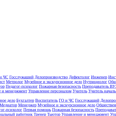
и ЧС
Госслужащий
Делопроизводство
Дефектолог
Инженер
Инс
ист
Метролог
Музейное и экскурсионное дело
Нутрициолог
Общ
тор
Педагог-психолог
Пожарная безопасность
Преподаватель ВУ
е и менеджмент
Управление персоналом
Учитель
Учитель началь
ное дело
Бухгалтер
Воспитатель
ГО и ЧС
Госслужащий
Делопро
Медиатор
Менеджер
Музейное и экскурсионное дело
Обществен
гог-психолог
Первая помощь
Пожарная безопасность
Преподава
иальный работник
Тренер
Тьютор
Управление и менеджмент
Уп