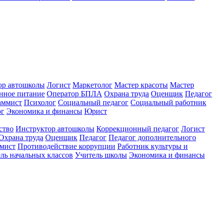
ор автошколы
Логист
Маркетолог
Мастер красоты
Мастер
нное питание
Оператор БПЛА
Охрана труда
Оценщик
Педагог
аммист
Психолог
Социальный педагог
Социальный работник
ог
Экономика и финансы
Юрист
ство
Инструктор автошколы
Коррекционный педагог
Логист
Охрана труда
Оценщик
Педагог
Педагог дополнительного
мист
Противодействие коррупции
Работник культуры и
ль начальных классов
Учитель школы
Экономика и финансы