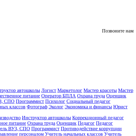
Позвоните нам
труктор автошколы
Логист
Маркетолог
Мастер красоты
Мастер
ественное питание
Оператор БПЛА
Охрана труда
Оценщик
З, СПО
Программист
Психолог
Социальный педагог
ных классов
Фотограф
Эколог
Экономика и финансы
Юрист
изводство
Инструктор автошколы
Коррекционный педагог
ное питание
Охрана труда
Оценщик
Педагог
Педагог
тель ВУЗ, СПО
Программист
Противодействие коррупции
равление персоналом
Учитель начальных классов
Учитель