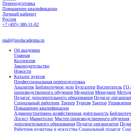
Переподготовка
Повышение квалификации
Личный кабинет
Россия
+7 (495) 380-31-02
mail@profacademia.ru
Об академии
Главная
Коллектив
Законодательство
Новости
Каталог курсов
Профессиональная переподготовка
Аналитик
Библиотечное дело
Бухгалтер
Воспитатель
ГО 
производственного обучения
Медиатор
Менеджер
Метод
Педагог дополнительного образования
Педагог-организа
Социальный работник
Тренер
Туризм
Тьютор
Управлени
Повышение квалификации
Административно-хозяйственная деятельность
Библиотеч
Логист
Маркетолог
Мастер производственного обучения
дополнительного образования
Педагог-организатор
Педа
Работник культуры и искусства
Социальный педагог
Соц