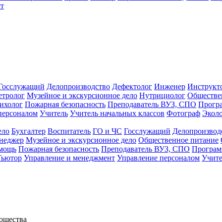
т
Госслужащий
Делопроизводство
Дефектолог
Инженер
Инструкт
тролог
Музейное и экскурсионное дело
Нутрициолог
Обществе
ихолог
Пожарная безопасность
Преподаватель ВУЗ, СПО
Прогр
персоналом
Учитель
Учитель начальных классов
Фотограф
Экол
ело
Бухгалтер
Воспитатель
ГО и ЧС
Госслужащий
Делопроизвод
неджер
Музейное и экскурсионное дело
Общественное питание
омощь
Пожарная безопасность
Преподаватель ВУЗ, СПО
Програм
Тьютор
Управление и менеджмент
Управление персоналом
Учите
ошества