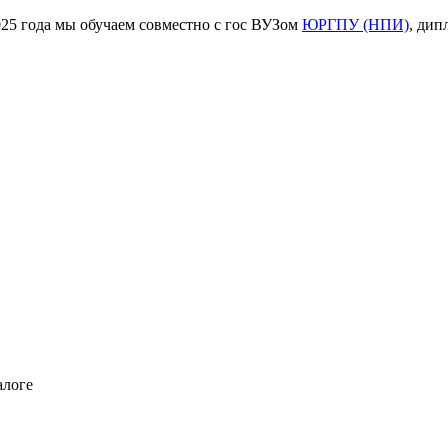
ода мы обучаем совместно с гос ВУЗом
ЮРГПУ (НПИ)
, дип
алоге