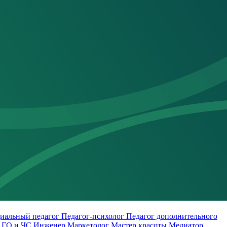
иальный педагог
Педагог-психолог
Педагог дополнительного
о
ГО и ЧС
Инженер
Маркетолог
Мастер красоты
Медиатор