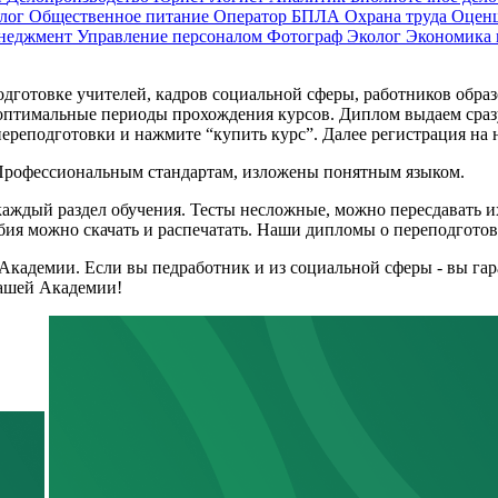
лог
Общественное питание
Оператор БПЛА
Охрана труда
Оцен
енеджмент
Управление персоналом
Фотограф
Эколог
Экономика
готовке учителей, кадров социальной сферы, работников образо
оптимальные периоды прохождения курсов. Диплом выдаем сразу
ереподготовки и нажмите “купить курс”. Далее регистрация на н
 Профессиональным стандартам, изложены понятным языком.
каждый раздел обучения. Тесты несложные, можно пересдавать и
ия можно скачать и распечатать. Наши дипломы о переподготовк
Академии. Если вы педработник и из социальной сферы - вы га
нашей Академии!