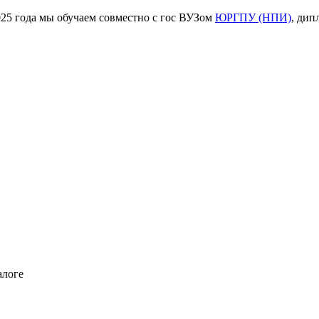
ода мы обучаем совместно с гос ВУЗом
ЮРГПУ (НПИ)
, дип
алоге