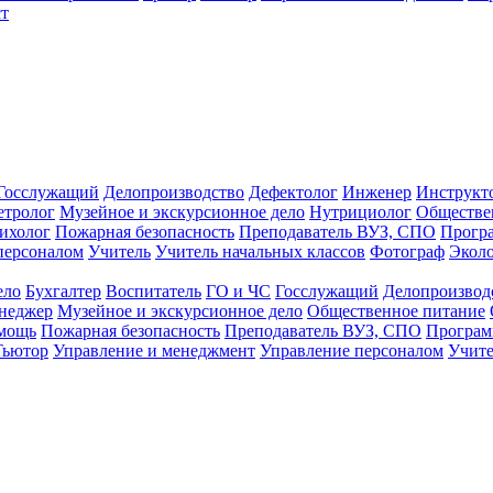
т
Госслужащий
Делопроизводство
Дефектолог
Инженер
Инструкт
тролог
Музейное и экскурсионное дело
Нутрициолог
Обществе
ихолог
Пожарная безопасность
Преподаватель ВУЗ, СПО
Прогр
персоналом
Учитель
Учитель начальных классов
Фотограф
Экол
ело
Бухгалтер
Воспитатель
ГО и ЧС
Госслужащий
Делопроизвод
неджер
Музейное и экскурсионное дело
Общественное питание
омощь
Пожарная безопасность
Преподаватель ВУЗ, СПО
Програм
Тьютор
Управление и менеджмент
Управление персоналом
Учите