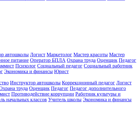
ор автошколы
Логист
Маркетолог
Мастер красоты
Мастер
нное питание
Оператор БПЛА
Охрана труда
Оценщик
Педагог
аммист
Психолог
Социальный педагог
Социальный работник
ог
Экономика и финансы
Юрист
ство
Инструктор автошколы
Коррекционный педагог
Логист
Охрана труда
Оценщик
Педагог
Педагог дополнительного
мист
Противодействие коррупции
Работник культуры и
ль начальных классов
Учитель школы
Экономика и финансы