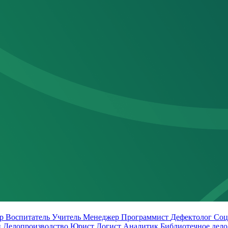
ер
Воспитатель
Учитель
Менеджер
Программист
Дефектолог
Соц
й
Делопроизводство
Юрист
Логист
Аналитик
Библиотечное дел