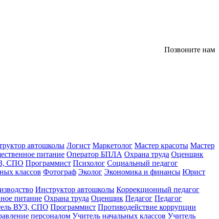
Позвоните нам
труктор автошколы
Логист
Маркетолог
Мастер красоты
Мастер
ественное питание
Оператор БПЛА
Охрана труда
Оценщик
З, СПО
Программист
Психолог
Социальный педагог
ных классов
Фотограф
Эколог
Экономика и финансы
Юрист
изводство
Инструктор автошколы
Коррекционный педагог
ное питание
Охрана труда
Оценщик
Педагог
Педагог
тель ВУЗ, СПО
Программист
Противодействие коррупции
равление персоналом
Учитель начальных классов
Учитель