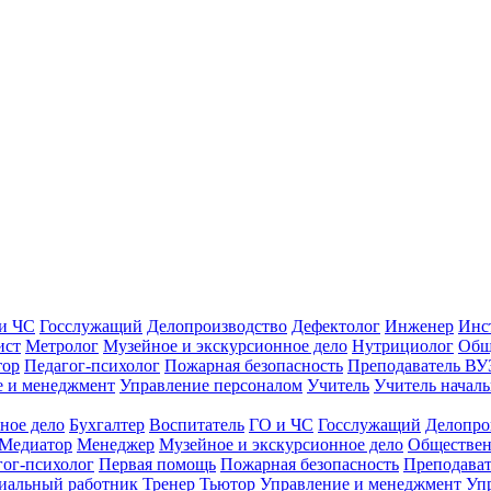
и ЧС
Госслужащий
Делопроизводство
Дефектолог
Инженер
Инс
ист
Метролог
Музейное и экскурсионное дело
Нутрициолог
Общ
тор
Педагог-психолог
Пожарная безопасность
Преподаватель ВУ
е и менеджмент
Управление персоналом
Учитель
Учитель началь
ное дело
Бухгалтер
Воспитатель
ГО и ЧС
Госслужащий
Делопро
Медиатор
Менеджер
Музейное и экскурсионное дело
Обществен
гог-психолог
Первая помощь
Пожарная безопасность
Преподава
иальный работник
Тренер
Тьютор
Управление и менеджмент
Уп