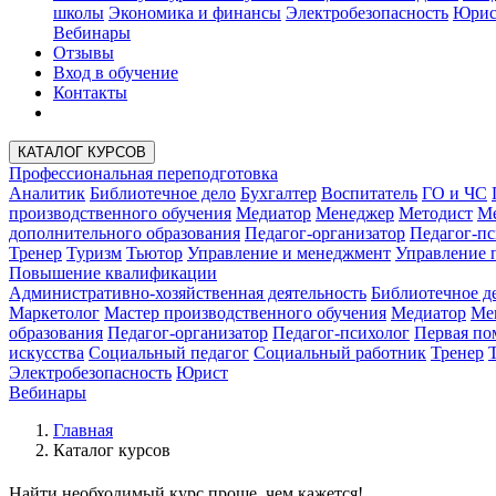
школы
Экономика и финансы
Электробезопасность
Юрис
Вебинары
Отзывы
Вход в обучение
Контакты
КАТАЛОГ КУРСОВ
Профессиональная переподготовка
Аналитик
Библиотечное дело
Бухгалтер
Воспитатель
ГО и ЧС
производственного обучения
Медиатор
Менеджер
Методист
Ме
дополнительного образования
Педагог-организатор
Педагог-пс
Тренер
Туризм
Тьютор
Управление и менеджмент
Управление 
Повышение квалификации
Административно-хозяйственная деятельность
Библиотечное д
Маркетолог
Мастер производственного обучения
Медиатор
Ме
образования
Педагог-организатор
Педагог-психолог
Первая п
искусства
Социальный педагог
Социальный работник
Тренер
Электробезопасность
Юрист
Вебинары
Главная
Каталог курсов
Найти
необходимый курс
проще, чем кажется!