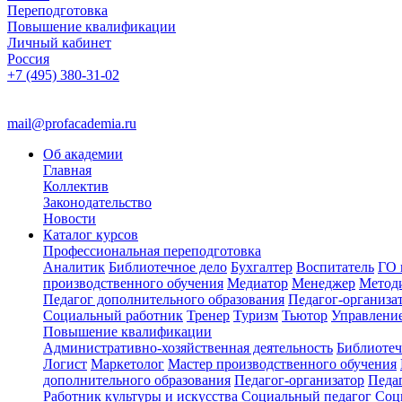
Переподготовка
Повышение квалификации
Личный кабинет
Россия
+7 (495) 380-31-02
mail@profacademia.ru
Об академии
Главная
Коллектив
Законодательство
Новости
Каталог курсов
Профессиональная переподготовка
Аналитик
Библиотечное дело
Бухгалтер
Воспитатель
ГО 
производственного обучения
Медиатор
Менеджер
Метод
Педагог дополнительного образования
Педагог-организа
Социальный работник
Тренер
Туризм
Тьютор
Управлени
Повышение квалификации
Административно-хозяйственная деятельность
Библиотеч
Логист
Маркетолог
Мастер производственного обучения
дополнительного образования
Педагог-организатор
Педа
Работник культуры и искусства
Социальный педагог
Соц