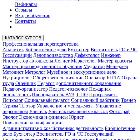
Вебинары
Отзывы
Вход в обучение
Контакты
КАТАЛОГ КУРСОВ
Профессиональная переподготовка
Аналитик
Библиотечное дело
Бухгалтер
Воспитатель
ГО и ЧС
Госслужащий
Делопроизводство
Дефектолог
Инженер
Инструктор автошколы
Логист
Маркетолог
Мастер красоты
Мастер производственного обучения
Медиатор
Менеджер
Методист
Метролог
Музейное и экскурсионное дело
Нутрициолог
Общественное питание
Оператор БПЛА
Охрана
труда
Оценщик
Педагог дополнительного образования
Педагог-организатор
Педагог-психолог
Пожарная
безопасность
Преподаватель ВУЗ, СПО
Программист
Психолог
Социальный педагог
Социальный работник
Тренер
Туризм
Тьютор
Управление и менеджмент
Управление
персоналом
Учитель
Учитель начальных классов
Фотограф
Эколог
Экономика и финансы
Юрист
Повышение квалификации
Административно-хозяйственная деятельность
Библиотечное
дело
Бухгалтер
Воспитатель
ГО и ЧС
Госслужащий
Делопроизводство
Инструктор автошколы
Коррекционный