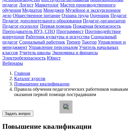
педагог
Логист
Маркетолог
Мастер производственного
обучения
Медиатор
Менеджер
Музейное и экскурсионное
дело
Общественное питание
Охрана труда
Оценщик
Педагог
Педагог дополнительного образования
Педагог-организатор
Педагог-психолог
Первая помощь
Пожарная безопасность
Преподаватель ВУЗ, СПО
Программист
Противодействие
коррупции
Работник культуры и искусства
Социальный
педагог
Социальный работник
Тренер
Тьютор
Управление и
менеджмент
Управление персоналом
Учитель начальных
классов
Учитель школы
Экономика и финансы
Электробезопасность
Юрист
Вебинары
Главная
Каталог курсов
Повышение квалификации
Правила обучения педагогических работников навыкам
оказания первой помощи пострадавшим
Задать вопрос
Повышение квалификации