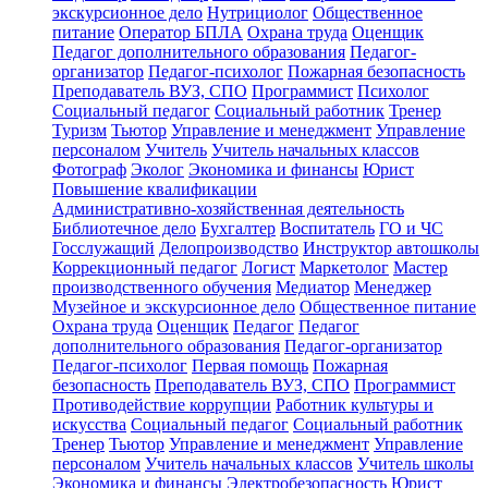
экскурсионное дело
Нутрициолог
Общественное
питание
Оператор БПЛА
Охрана труда
Оценщик
Педагог дополнительного образования
Педагог-
организатор
Педагог-психолог
Пожарная безопасность
Преподаватель ВУЗ, СПО
Программист
Психолог
Социальный педагог
Социальный работник
Тренер
Туризм
Тьютор
Управление и менеджмент
Управление
персоналом
Учитель
Учитель начальных классов
Фотограф
Эколог
Экономика и финансы
Юрист
Повышение квалификации
Административно-хозяйственная деятельность
Библиотечное дело
Бухгалтер
Воспитатель
ГО и ЧС
Госслужащий
Делопроизводство
Инструктор автошколы
Коррекционный педагог
Логист
Маркетолог
Мастер
производственного обучения
Медиатор
Менеджер
Музейное и экскурсионное дело
Общественное питание
Охрана труда
Оценщик
Педагог
Педагог
дополнительного образования
Педагог-организатор
Педагог-психолог
Первая помощь
Пожарная
безопасность
Преподаватель ВУЗ, СПО
Программист
Противодействие коррупции
Работник культуры и
искусства
Социальный педагог
Социальный работник
Тренер
Тьютор
Управление и менеджмент
Управление
персоналом
Учитель начальных классов
Учитель школы
Экономика и финансы
Электробезопасность
Юрист