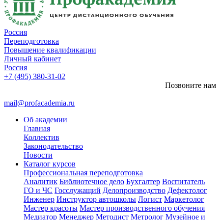
Россия
Переподготовка
Повышение квалификации
Личный кабинет
Россия
+7 (495) 380-31-02
Позвоните нам
mail@profacademia.ru
Об академии
Главная
Коллектив
Законодательство
Новости
Каталог курсов
Профессиональная переподготовка
Аналитик
Библиотечное дело
Бухгалтер
Воспитатель
ГО и ЧС
Госслужащий
Делопроизводство
Дефектолог
Инженер
Инструктор автошколы
Логист
Маркетолог
Мастер красоты
Мастер производственного обучения
Медиатор
Менеджер
Методист
Метролог
Музейное и