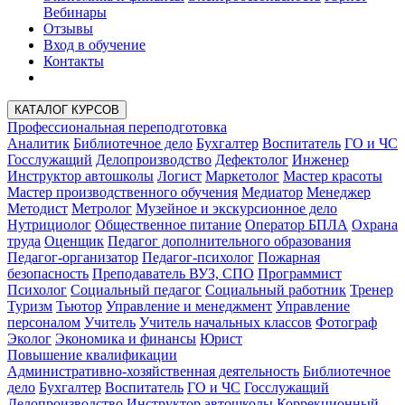
Вебинары
Отзывы
Вход в обучение
Контакты
КАТАЛОГ КУРСОВ
Профессиональная переподготовка
Аналитик
Библиотечное дело
Бухгалтер
Воспитатель
ГО и ЧС
Госслужащий
Делопроизводство
Дефектолог
Инженер
Инструктор автошколы
Логист
Маркетолог
Мастер красоты
Мастер производственного обучения
Медиатор
Менеджер
Методист
Метролог
Музейное и экскурсионное дело
Нутрициолог
Общественное питание
Оператор БПЛА
Охрана
труда
Оценщик
Педагог дополнительного образования
Педагог-организатор
Педагог-психолог
Пожарная
безопасность
Преподаватель ВУЗ, СПО
Программист
Психолог
Социальный педагог
Социальный работник
Тренер
Туризм
Тьютор
Управление и менеджмент
Управление
персоналом
Учитель
Учитель начальных классов
Фотограф
Эколог
Экономика и финансы
Юрист
Повышение квалификации
Административно-хозяйственная деятельность
Библиотечное
дело
Бухгалтер
Воспитатель
ГО и ЧС
Госслужащий
Делопроизводство
Инструктор автошколы
Коррекционный