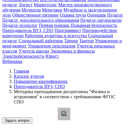
педагог
Логист
Маркетолог
Мастер производственного
обучения
Медиатор
Менеджер
Музейное и экскурсионное
дело
Общественное питание
Охрана труда
Оценщик
Педагог
Педагог дополнительного образования
Педагог-организатор
Педагог-психолог
Первая помощь
Пожарная безопасность
Преподаватель ВУЗ, СПО
Программист
Противодействие
коррупции
Работник культуры и искусства
Социальный
педагог
Социальный работник
Тренер
Тьютор
Управление и
менеджмент
Управление персоналом
Учитель начальных
классов
Учитель школы
Экономика и финансы
Электробезопасность
Юрист
Вебинары
Главная
Каталог курсов
Повышение квалификации
Преподаватель ВУЗ, СПО
Методика преподавания дисциплины "Физика и
астрономия" в соответствии с требованиями ФГОС
СПО
Задать вопрос