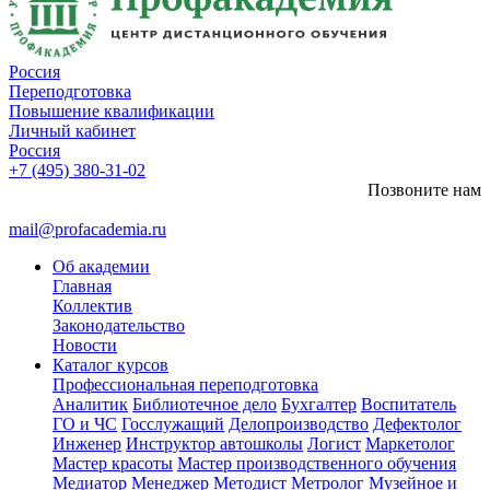
Россия
Переподготовка
Повышение квалификации
Личный кабинет
Россия
+7 (495) 380-31-02
Позвоните нам
mail@profacademia.ru
Об академии
Главная
Коллектив
Законодательство
Новости
Каталог курсов
Профессиональная переподготовка
Аналитик
Библиотечное дело
Бухгалтер
Воспитатель
ГО и ЧС
Госслужащий
Делопроизводство
Дефектолог
Инженер
Инструктор автошколы
Логист
Маркетолог
Мастер красоты
Мастер производственного обучения
Медиатор
Менеджер
Методист
Метролог
Музейное и