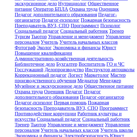
экскурсионное дело
Нутрициолог
Общественное
питание
Оператор БПЛА
Охрана труда
Оценщик
Педагог дополнительного образования
Педагог-
организатор
Педагог-психолог
Пожарная безопасность
Преподаватель ВУЗ, СПО
Программист
Психолог
Социальный педагог
Социальный работник
Тренер
Туризм
Тьютор
Управление и менеджмент
Управление
персоналом
Учитель
Учитель начальных классов
Фотограф
Эколог
Экономика и финансы
Юрист
Повышение квалификации
Административно-хозяйственная деятельность
Библиотечное дело
Бухгалтер
Воспитатель
ГО и ЧС
Госслужащий
Делопроизводство
Инструктор автошколы
Коррекционный педагог
Логист
Маркетолог
Мастер
производственного обучения
Медиатор
Менеджер
Музейное и экскурсионное дело
Общественное питание
Охрана труда
Оценщик
Педагог
Педагог
дополнительного образования
Педагог-организатор
Педагог-психолог
Первая помощь
Пожарная
безопасность
Преподаватель ВУЗ, СПО
Программист
Противодействие коррупции
Работник культуры и
искусства
Социальный педагог
Социальный работник
Тренер
Тьютор
Управление и менеджмент
Управление
персоналом
Учитель начальных классов
Учитель школы
Экономика и финансы
Электробезопасность
Юрист