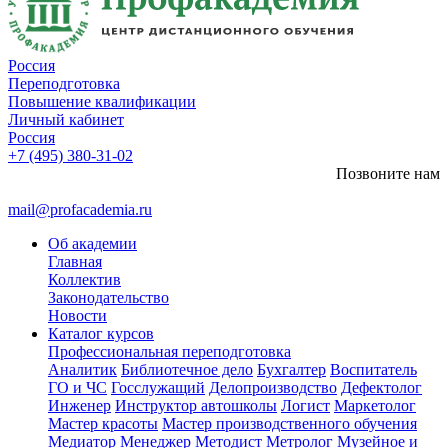
Россия
Переподготовка
Повышение квалификации
Личный кабинет
Россия
+7 (495) 380-31-02
Позвоните нам
mail@profacademia.ru
Об академии
Главная
Коллектив
Законодательство
Новости
Каталог курсов
Профессиональная переподготовка
Аналитик
Библиотечное дело
Бухгалтер
Воспитатель
ГО и ЧС
Госслужащий
Делопроизводство
Дефектолог
Инженер
Инструктор автошколы
Логист
Маркетолог
Мастер красоты
Мастер производственного обучения
Медиатор
Менеджер
Методист
Метролог
Музейное и