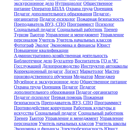
экскурсионное дело
Нутрициолог
Общественное
питание
Оператор БПЛА
Охрана труда
Оценщик
Педагог дополнительного образования
Педагог-
организатор
Педагог-психолог
Пожарная безопасность
Преподаватель ВУЗ, СПО
Программист
Психолог
Социальный педагог
Социальный работник
Тренер
Туризм
Тьютор
Управление и менеджмент
Управление
персоналом
Учитель
Учитель начальных классов
Фотограф
Эколог
Экономика и финансы
Юрист
Повышение квалификации
Административно-хозяйственная деятельность
Библиотечное дело
Бухгалтер
Воспитатель
ГО и ЧС
Госслужащий
Делопроизводство
Инструктор автошколы
Коррекционный педагог
Логист
Маркетолог
Мастер
производственного обучения
Медиатор
Менеджер
Музейное и экскурсионное дело
Общественное питание
Охрана труда
Оценщик
Педагог
Педагог
дополнительного образования
Педагог-организатор
Педагог-психолог
Первая помощь
Пожарная
безопасность
Преподаватель ВУЗ, СПО
Программист
Противодействие коррупции
Работник культуры и
искусства
Социальный педагог
Социальный работник
Тренер
Тьютор
Управление и менеджмент
Управление
персоналом
Учитель начальных классов
Учитель школы
Экономика и финансы
Электробезопасность
Юрист