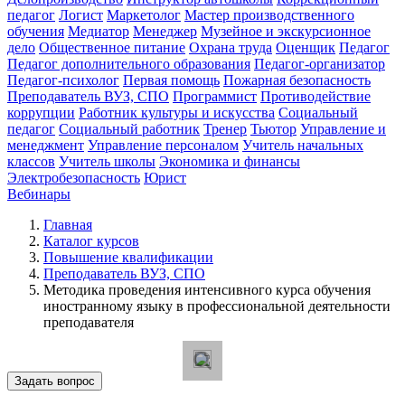
педагог
Логист
Маркетолог
Мастер производственного
обучения
Медиатор
Менеджер
Музейное и экскурсионное
дело
Общественное питание
Охрана труда
Оценщик
Педагог
Педагог дополнительного образования
Педагог-организатор
Педагог-психолог
Первая помощь
Пожарная безопасность
Преподаватель ВУЗ, СПО
Программист
Противодействие
коррупции
Работник культуры и искусства
Социальный
педагог
Социальный работник
Тренер
Тьютор
Управление и
менеджмент
Управление персоналом
Учитель начальных
классов
Учитель школы
Экономика и финансы
Электробезопасность
Юрист
Вебинары
Главная
Каталог курсов
Повышение квалификации
Преподаватель ВУЗ, СПО
Методика проведения интенсивного курса обучения
иностранному языку в профессиональной деятельности
преподавателя
Задать вопрос