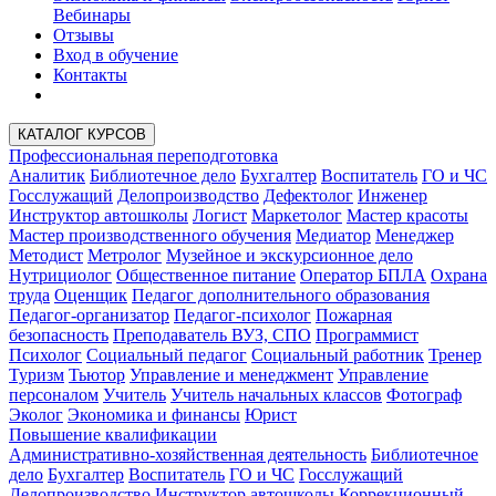
Вебинары
Отзывы
Вход в обучение
Контакты
КАТАЛОГ КУРСОВ
Профессиональная переподготовка
Аналитик
Библиотечное дело
Бухгалтер
Воспитатель
ГО и ЧС
Госслужащий
Делопроизводство
Дефектолог
Инженер
Инструктор автошколы
Логист
Маркетолог
Мастер красоты
Мастер производственного обучения
Медиатор
Менеджер
Методист
Метролог
Музейное и экскурсионное дело
Нутрициолог
Общественное питание
Оператор БПЛА
Охрана
труда
Оценщик
Педагог дополнительного образования
Педагог-организатор
Педагог-психолог
Пожарная
безопасность
Преподаватель ВУЗ, СПО
Программист
Психолог
Социальный педагог
Социальный работник
Тренер
Туризм
Тьютор
Управление и менеджмент
Управление
персоналом
Учитель
Учитель начальных классов
Фотограф
Эколог
Экономика и финансы
Юрист
Повышение квалификации
Административно-хозяйственная деятельность
Библиотечное
дело
Бухгалтер
Воспитатель
ГО и ЧС
Госслужащий
Делопроизводство
Инструктор автошколы
Коррекционный