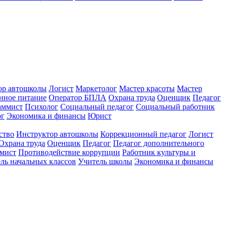
ор автошколы
Логист
Маркетолог
Мастер красоты
Мастер
нное питание
Оператор БПЛА
Охрана труда
Оценщик
Педагог
аммист
Психолог
Социальный педагог
Социальный работник
ог
Экономика и финансы
Юрист
ство
Инструктор автошколы
Коррекционный педагог
Логист
Охрана труда
Оценщик
Педагог
Педагог дополнительного
мист
Противодействие коррупции
Работник культуры и
ль начальных классов
Учитель школы
Экономика и финансы