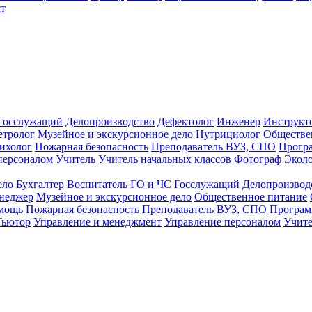
т
Госслужащий
Делопроизводство
Дефектолог
Инженер
Инструкт
тролог
Музейное и экскурсионное дело
Нутрициолог
Обществе
ихолог
Пожарная безопасность
Преподаватель ВУЗ, СПО
Прогр
персоналом
Учитель
Учитель начальных классов
Фотограф
Экол
ело
Бухгалтер
Воспитатель
ГО и ЧС
Госслужащий
Делопроизвод
неджер
Музейное и экскурсионное дело
Общественное питание
омощь
Пожарная безопасность
Преподаватель ВУЗ, СПО
Програм
Тьютор
Управление и менеджмент
Управление персоналом
Учите