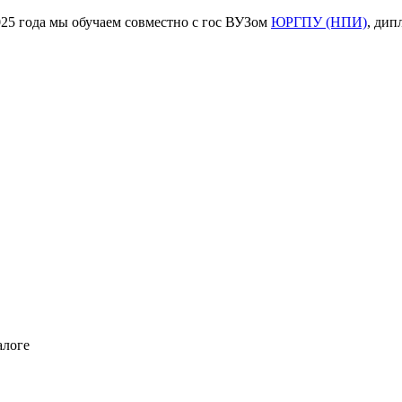
ода мы обучаем совместно с гос ВУЗом
ЮРГПУ (НПИ)
, дип
алоге