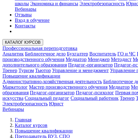
школы
Экономика и финансы
Электробезопасность
Юрис
Вебинары
Отзывы
Вход в обучение
Контакты
КАТАЛОГ КУРСОВ
Профессиональная переподготовка
Аналитик
Библиотечное дело
Бухгалтер
Воспитатель
ГО и ЧС
производственного обучения
Медиатор
Менеджер
Методист
Ме
дополнительного образования
Педагог-организатор
Педагог-пс
Тренер
Туризм
Тьютор
Управление и менеджмент
Управление 
Повышение квалификации
Административно-хозяйственная деятельность
Библиотечное д
Маркетолог
Мастер производственного обучения
Медиатор
Ме
образования
Педагог-организатор
Педагог-психолог
Первая п
искусства
Социальный педагог
Социальный работник
Тренер
Электробезопасность
Юрист
Вебинары
Главная
Каталог курсов
Повышение квалификации
Преподаватель ВУЗ, СПО