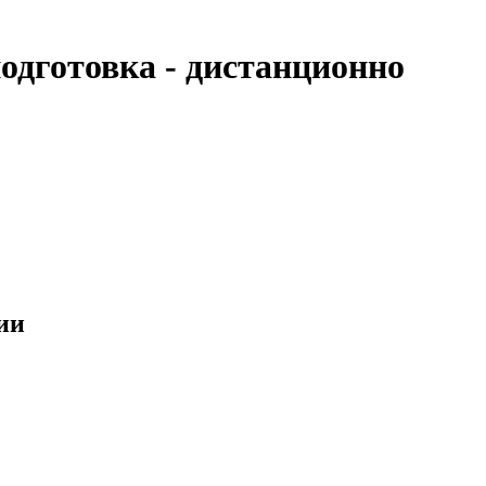
дготовка - дистанционно
ии