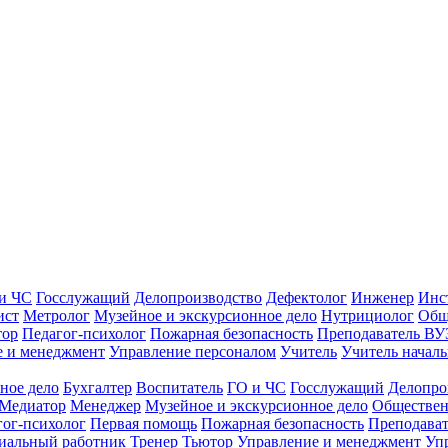
и ЧС
Госслужащий
Делопроизводство
Дефектолог
Инженер
Инс
ист
Метролог
Музейное и экскурсионное дело
Нутрициолог
Общ
тор
Педагог-психолог
Пожарная безопасность
Преподаватель ВУ
е и менеджмент
Управление персоналом
Учитель
Учитель началь
ное дело
Бухгалтер
Воспитатель
ГО и ЧС
Госслужащий
Делопро
Медиатор
Менеджер
Музейное и экскурсионное дело
Обществен
гог-психолог
Первая помощь
Пожарная безопасность
Преподава
иальный работник
Тренер
Тьютор
Управление и менеджмент
Уп