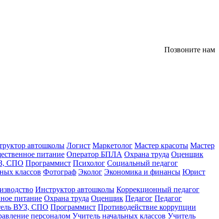
Позвоните нам
труктор автошколы
Логист
Маркетолог
Мастер красоты
Мастер
ественное питание
Оператор БПЛА
Охрана труда
Оценщик
З, СПО
Программист
Психолог
Социальный педагог
ных классов
Фотограф
Эколог
Экономика и финансы
Юрист
изводство
Инструктор автошколы
Коррекционный педагог
ное питание
Охрана труда
Оценщик
Педагог
Педагог
тель ВУЗ, СПО
Программист
Противодействие коррупции
равление персоналом
Учитель начальных классов
Учитель