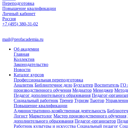
Переподготовка
Повышение квалификации
Личный кабинет
Россия
+7 (495) 380-31-02
mail@profacademia.ru
Об академии
Главная
Коллектив
Законодательство
Новости
Каталог курсов
Профессиональная переподготовка
Аналитик
Библиотечное дело
Бухгалтер
Воспитатель
ГО 
производственного обучения
Медиатор
Менеджер
Метод
Педагог дополнительного образования
Педагог-организа
Социальный работник
Тренер
Туризм
Тьютор
Управлени
Повышение квалификации
Административно-хозяйственная деятельность
Библиотеч
Логист
Маркетолог
Мастер производственного обучения
дополнительного образования
Педагог-организатор
Педа
Работник культуры и искусства
Социальный педагог
Соц