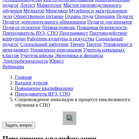
педагог
Логист
Маркетолог
Мастер производственного
обучения
Медиатор
Менеджер
Музейное и экскурсионное
дело
Общественное питание
Охрана труда
Оценщик
Педагог
Педагог дополнительного образования
Педагог-организатор
Педагог-психолог
Первая помощь
Пожарная безопасность
Преподаватель ВУЗ, СПО
Программист
Противодействие
коррупции
Работник культуры и искусства
Социальный
педагог
Социальный работник
Тренер
Тьютор
Управление и
менеджмент
Управление персоналом
Учитель начальных
классов
Учитель школы
Экономика и финансы
Электробезопасность
Юрист
Вебинары
Главная
Каталог курсов
Повышение квалификации
Преподаватель ВУЗ, СПО
Сопровождение инвалидов в процессе инклюзивного
обучения в СПО
Задать вопрос
Повышение квалификации