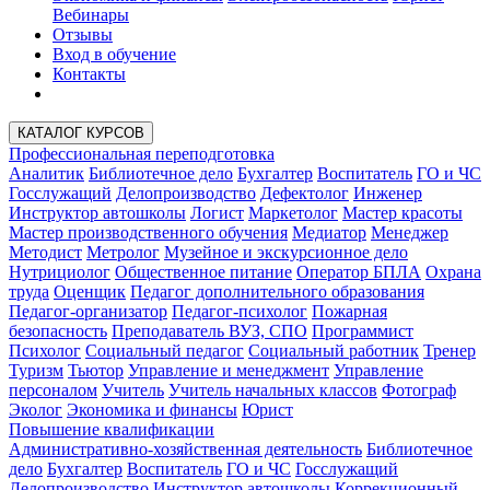
Вебинары
Отзывы
Вход в обучение
Контакты
КАТАЛОГ КУРСОВ
Профессиональная переподготовка
Аналитик
Библиотечное дело
Бухгалтер
Воспитатель
ГО и ЧС
Госслужащий
Делопроизводство
Дефектолог
Инженер
Инструктор автошколы
Логист
Маркетолог
Мастер красоты
Мастер производственного обучения
Медиатор
Менеджер
Методист
Метролог
Музейное и экскурсионное дело
Нутрициолог
Общественное питание
Оператор БПЛА
Охрана
труда
Оценщик
Педагог дополнительного образования
Педагог-организатор
Педагог-психолог
Пожарная
безопасность
Преподаватель ВУЗ, СПО
Программист
Психолог
Социальный педагог
Социальный работник
Тренер
Туризм
Тьютор
Управление и менеджмент
Управление
персоналом
Учитель
Учитель начальных классов
Фотограф
Эколог
Экономика и финансы
Юрист
Повышение квалификации
Административно-хозяйственная деятельность
Библиотечное
дело
Бухгалтер
Воспитатель
ГО и ЧС
Госслужащий
Делопроизводство
Инструктор автошколы
Коррекционный