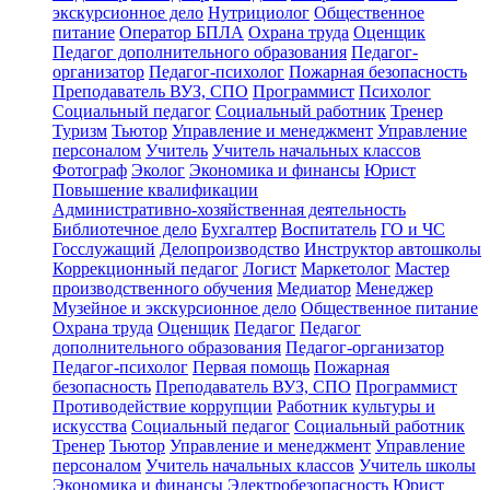
экскурсионное дело
Нутрициолог
Общественное
питание
Оператор БПЛА
Охрана труда
Оценщик
Педагог дополнительного образования
Педагог-
организатор
Педагог-психолог
Пожарная безопасность
Преподаватель ВУЗ, СПО
Программист
Психолог
Социальный педагог
Социальный работник
Тренер
Туризм
Тьютор
Управление и менеджмент
Управление
персоналом
Учитель
Учитель начальных классов
Фотограф
Эколог
Экономика и финансы
Юрист
Повышение квалификации
Административно-хозяйственная деятельность
Библиотечное дело
Бухгалтер
Воспитатель
ГО и ЧС
Госслужащий
Делопроизводство
Инструктор автошколы
Коррекционный педагог
Логист
Маркетолог
Мастер
производственного обучения
Медиатор
Менеджер
Музейное и экскурсионное дело
Общественное питание
Охрана труда
Оценщик
Педагог
Педагог
дополнительного образования
Педагог-организатор
Педагог-психолог
Первая помощь
Пожарная
безопасность
Преподаватель ВУЗ, СПО
Программист
Противодействие коррупции
Работник культуры и
искусства
Социальный педагог
Социальный работник
Тренер
Тьютор
Управление и менеджмент
Управление
персоналом
Учитель начальных классов
Учитель школы
Экономика и финансы
Электробезопасность
Юрист