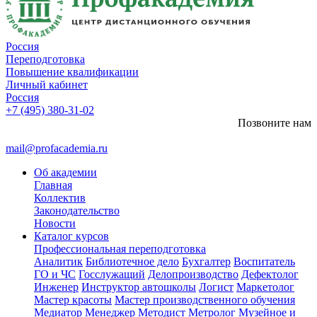
Россия
Переподготовка
Повышение квалификации
Личный кабинет
Россия
+7 (495) 380-31-02
Позвоните нам
mail@profacademia.ru
Об академии
Главная
Коллектив
Законодательство
Новости
Каталог курсов
Профессиональная переподготовка
Аналитик
Библиотечное дело
Бухгалтер
Воспитатель
ГО и ЧС
Госслужащий
Делопроизводство
Дефектолог
Инженер
Инструктор автошколы
Логист
Маркетолог
Мастер красоты
Мастер производственного обучения
Медиатор
Менеджер
Методист
Метролог
Музейное и