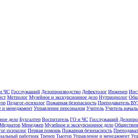
и ЧС
Госслужащий
Делопроизводство
Дефектолог
Инженер
Инс
ист
Метролог
Музейное и экскурсионное дело
Нутрициолог
Общ
тор
Педагог-психолог
Пожарная безопасность
Преподаватель ВУ
е и менеджмент
Управление персоналом
Учитель
Учитель началь
ное дело
Бухгалтер
Воспитатель
ГО и ЧС
Госслужащий
Делопро
Медиатор
Менеджер
Музейное и экскурсионное дело
Обществен
гог-психолог
Первая помощь
Пожарная безопасность
Преподава
иальный работник
Тренер
Тьютор
Управление и менеджмент
Уп