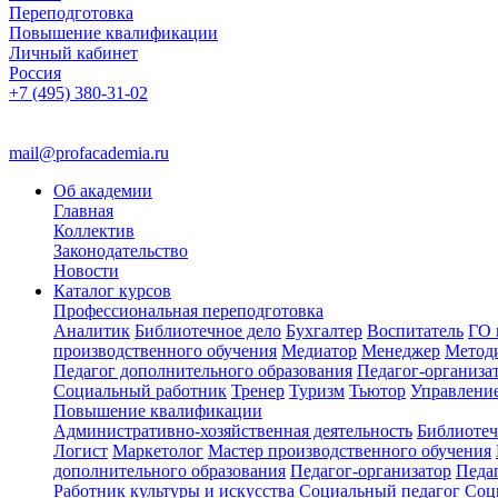
Переподготовка
Повышение квалификации
Личный кабинет
Россия
+7 (495) 380-31-02
mail@profacademia.ru
Об академии
Главная
Коллектив
Законодательство
Новости
Каталог курсов
Профессиональная переподготовка
Аналитик
Библиотечное дело
Бухгалтер
Воспитатель
ГО 
производственного обучения
Медиатор
Менеджер
Метод
Педагог дополнительного образования
Педагог-организа
Социальный работник
Тренер
Туризм
Тьютор
Управлени
Повышение квалификации
Административно-хозяйственная деятельность
Библиотеч
Логист
Маркетолог
Мастер производственного обучения
дополнительного образования
Педагог-организатор
Педа
Работник культуры и искусства
Социальный педагог
Соц