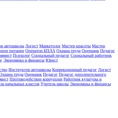
ор автошколы
Логист
Маркетолог
Мастер красоты
Мастер
нное питание
Оператор БПЛА
Охрана труда
Оценщик
Педагог
аммист
Психолог
Социальный педагог
Социальный работник
ог
Экономика и финансы
Юрист
ство
Инструктор автошколы
Коррекционный педагог
Логист
Охрана труда
Оценщик
Педагог
Педагог дополнительного
мист
Противодействие коррупции
Работник культуры и
ль начальных классов
Учитель школы
Экономика и финансы