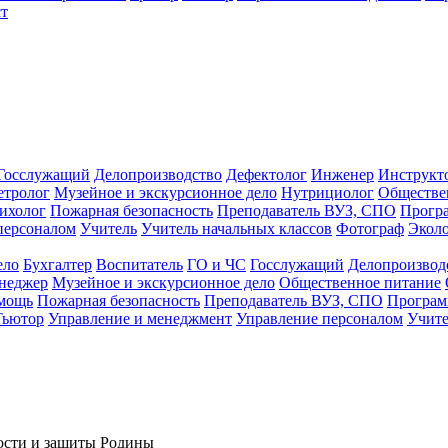
т
Госслужащий
Делопроизводство
Дефектолог
Инженер
Инструкт
тролог
Музейное и экскурсионное дело
Нутрициолог
Обществе
ихолог
Пожарная безопасность
Преподаватель ВУЗ, СПО
Прогр
персоналом
Учитель
Учитель начальных классов
Фотограф
Экол
ело
Бухгалтер
Воспитатель
ГО и ЧС
Госслужащий
Делопроизвод
неджер
Музейное и экскурсионное дело
Общественное питание
омощь
Пожарная безопасность
Преподаватель ВУЗ, СПО
Програм
Тьютор
Управление и менеджмент
Управление персоналом
Учите
ности и защиты Родины