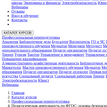
школы
Экономика и финансы
Электробезопасность
Юрис
Вебинары
Отзывы
Вход в обучение
Контакты
КАТАЛОГ КУРСОВ
Профессиональная переподготовка
Аналитик
Библиотечное дело
Бухгалтер
Воспитатель
ГО и ЧС
производственного обучения
Медиатор
Менеджер
Методист
Ме
дополнительного образования
Педагог-организатор
Педагог-пс
Тренер
Туризм
Тьютор
Управление и менеджмент
Управление 
Повышение квалификации
Административно-хозяйственная деятельность
Библиотечное д
Маркетолог
Мастер производственного обучения
Медиатор
Ме
образования
Педагог-организатор
Педагог-психолог
Первая п
искусства
Социальный педагог
Социальный работник
Тренер
Электробезопасность
Юрист
Вебинары
Главная
Каталог курсов
Профессиональная переподготовка
Педагогическая деятельность по ФГОС: основы безопас