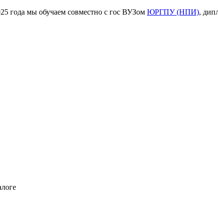
ода мы обучаем совместно с гос ВУЗом
ЮРГПУ (НПИ)
, дип
алоге