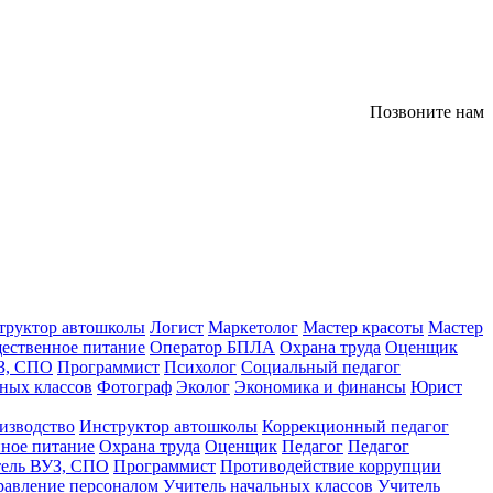
Позвоните нам
труктор автошколы
Логист
Маркетолог
Мастер красоты
Мастер
ественное питание
Оператор БПЛА
Охрана труда
Оценщик
З, СПО
Программист
Психолог
Социальный педагог
ных классов
Фотограф
Эколог
Экономика и финансы
Юрист
изводство
Инструктор автошколы
Коррекционный педагог
ное питание
Охрана труда
Оценщик
Педагог
Педагог
тель ВУЗ, СПО
Программист
Противодействие коррупции
равление персоналом
Учитель начальных классов
Учитель