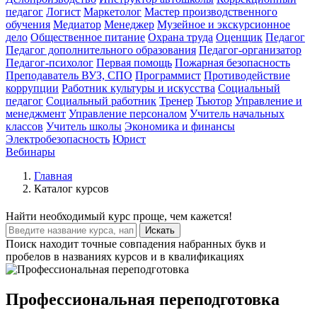
педагог
Логист
Маркетолог
Мастер производственного
обучения
Медиатор
Менеджер
Музейное и экскурсионное
дело
Общественное питание
Охрана труда
Оценщик
Педагог
Педагог дополнительного образования
Педагог-организатор
Педагог-психолог
Первая помощь
Пожарная безопасность
Преподаватель ВУЗ, СПО
Программист
Противодействие
коррупции
Работник культуры и искусства
Социальный
педагог
Социальный работник
Тренер
Тьютор
Управление и
менеджмент
Управление персоналом
Учитель начальных
классов
Учитель школы
Экономика и финансы
Электробезопасность
Юрист
Вебинары
Главная
Каталог курсов
Найти
необходимый курс
проще, чем кажется!
Искать
Поиск находит точные совпадения набранных букв и
пробелов в названиях курсов и в квалификациях
Профессиональная переподготовка