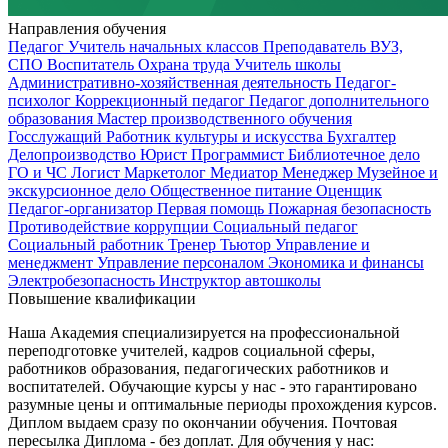
Направления обучения
Педагог
Учитель начальных классов
Преподаватель ВУЗ,
СПО
Воспитатель
Охрана труда
Учитель школы
Административно-хозяйственная деятельность
Педагог-
психолог
Коррекционный педагог
Педагог дополнительного
образования
Мастер производственного обучения
Госслужащий
Работник культуры и искусства
Бухгалтер
Делопроизводство
Юрист
Программист
Библиотечное дело
ГО и ЧС
Логист
Маркетолог
Медиатор
Менеджер
Музейное и
экскурсионное дело
Общественное питание
Оценщик
Педагог-организатор
Первая помощь
Пожарная безопасность
Противодействие коррупции
Социальный педагог
Социальный работник
Тренер
Тьютор
Управление и
менеджмент
Управление персоналом
Экономика и финансы
Электробезопасность
Инструктор автошколы
Повышение квалификации
Наша Академия специализируется на профессиональной
переподготовке учителей, кадров социальной сферы,
работников образования, педагогических работников и
воспитателей. Обучающие курсы у нас - это гарантировано
разумные цены и оптимальные периоды прохождения курсов.
Диплом выдаем сразу по окончании обучения. Почтовая
пересылка Диплома - без доплат. Для обучения у нас: