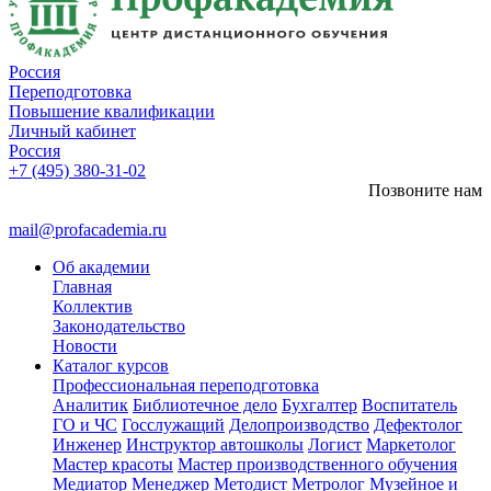
Россия
Переподготовка
Повышение квалификации
Личный кабинет
Россия
+7 (495) 380-31-02
Позвоните нам
mail@profacademia.ru
Об академии
Главная
Коллектив
Законодательство
Новости
Каталог курсов
Профессиональная переподготовка
Аналитик
Библиотечное дело
Бухгалтер
Воспитатель
ГО и ЧС
Госслужащий
Делопроизводство
Дефектолог
Инженер
Инструктор автошколы
Логист
Маркетолог
Мастер красоты
Мастер производственного обучения
Медиатор
Менеджер
Методист
Метролог
Музейное и