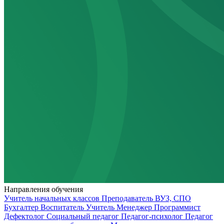
Направления обучения
Учитель начальных классов
Преподаватель ВУЗ, СПО
Бухгалтер
Воспитатель
Учитель
Менеджер
Программист
Дефектолог
Социальный педагог
Педагог-психолог
Педагог