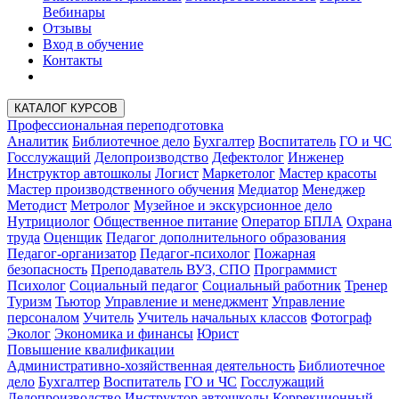
Вебинары
Отзывы
Вход в обучение
Контакты
КАТАЛОГ КУРСОВ
Профессиональная переподготовка
Аналитик
Библиотечное дело
Бухгалтер
Воспитатель
ГО и ЧС
Госслужащий
Делопроизводство
Дефектолог
Инженер
Инструктор автошколы
Логист
Маркетолог
Мастер красоты
Мастер производственного обучения
Медиатор
Менеджер
Методист
Метролог
Музейное и экскурсионное дело
Нутрициолог
Общественное питание
Оператор БПЛА
Охрана
труда
Оценщик
Педагог дополнительного образования
Педагог-организатор
Педагог-психолог
Пожарная
безопасность
Преподаватель ВУЗ, СПО
Программист
Психолог
Социальный педагог
Социальный работник
Тренер
Туризм
Тьютор
Управление и менеджмент
Управление
персоналом
Учитель
Учитель начальных классов
Фотограф
Эколог
Экономика и финансы
Юрист
Повышение квалификации
Административно-хозяйственная деятельность
Библиотечное
дело
Бухгалтер
Воспитатель
ГО и ЧС
Госслужащий
Делопроизводство
Инструктор автошколы
Коррекционный