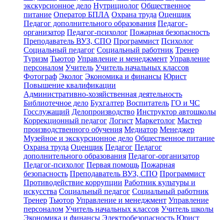
экскурсионное дело
Нутрициолог
Общественное
питание
Оператор БПЛА
Охрана труда
Оценщик
Педагог дополнительного образования
Педагог-
организатор
Педагог-психолог
Пожарная безопасность
Преподаватель ВУЗ, СПО
Программист
Психолог
Социальный педагог
Социальный работник
Тренер
Туризм
Тьютор
Управление и менеджмент
Управление
персоналом
Учитель
Учитель начальных классов
Фотограф
Эколог
Экономика и финансы
Юрист
Повышение квалификации
Административно-хозяйственная деятельность
Библиотечное дело
Бухгалтер
Воспитатель
ГО и ЧС
Госслужащий
Делопроизводство
Инструктор автошколы
Коррекционный педагог
Логист
Маркетолог
Мастер
производственного обучения
Медиатор
Менеджер
Музейное и экскурсионное дело
Общественное питание
Охрана труда
Оценщик
Педагог
Педагог
дополнительного образования
Педагог-организатор
Педагог-психолог
Первая помощь
Пожарная
безопасность
Преподаватель ВУЗ, СПО
Программист
Противодействие коррупции
Работник культуры и
искусства
Социальный педагог
Социальный работник
Тренер
Тьютор
Управление и менеджмент
Управление
персоналом
Учитель начальных классов
Учитель школы
Экономика и финансы
Электробезопасность
Юрист