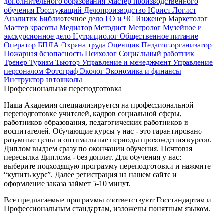
дополнительного образования
Мастер производственного
обучения
Госслужащий
Делопроизводство
Юрист
Логист
Аналитик
Библиотечное дело
ГО и ЧС
Инженер
Маркетолог
Мастер красоты
Медиатор
Методист
Метролог
Музейное и
экскурсионное дело
Нутрициолог
Общественное питание
Оператор БПЛА
Охрана труда
Оценщик
Педагог-организатор
Пожарная безопасность
Психолог
Социальный работник
Тренер
Туризм
Тьютор
Управление и менеджмент
Управление
персоналом
Фотограф
Эколог
Экономика и финансы
Инструктор автошколы
Профессиональная переподготовка
Наша Академия специализируется на профессиональной
переподготовке учителей, кадров социальной сферы,
работников образования, педагогических работников и
воспитателей. Обучающие курсы у нас - это гарантировано
разумные цены и оптимальные периоды прохождения курсов.
Диплом выдаем сразу по окончании обучения. Почтовая
пересылка Диплома - без доплат. Для обучения у нас:
выберите подходящую программу переподготовки и нажмите
“купить курс”. Далее регистрация на нашем сайте и
оформление заказа займет 5-10 минут.
Все предлагаемые программы соответствуют Госстандартам и
Профессиональным стандартам, изложены понятным языком.