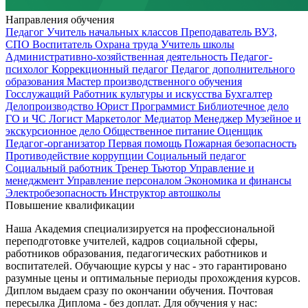
Направления обучения
Педагог
Учитель начальных классов
Преподаватель ВУЗ,
СПО
Воспитатель
Охрана труда
Учитель школы
Административно-хозяйственная деятельность
Педагог-
психолог
Коррекционный педагог
Педагог дополнительного
образования
Мастер производственного обучения
Госслужащий
Работник культуры и искусства
Бухгалтер
Делопроизводство
Юрист
Программист
Библиотечное дело
ГО и ЧС
Логист
Маркетолог
Медиатор
Менеджер
Музейное и
экскурсионное дело
Общественное питание
Оценщик
Педагог-организатор
Первая помощь
Пожарная безопасность
Противодействие коррупции
Социальный педагог
Социальный работник
Тренер
Тьютор
Управление и
менеджмент
Управление персоналом
Экономика и финансы
Электробезопасность
Инструктор автошколы
Повышение квалификации
Наша Академия специализируется на профессиональной
переподготовке учителей, кадров социальной сферы,
работников образования, педагогических работников и
воспитателей. Обучающие курсы у нас - это гарантировано
разумные цены и оптимальные периоды прохождения курсов.
Диплом выдаем сразу по окончании обучения. Почтовая
пересылка Диплома - без доплат. Для обучения у нас: