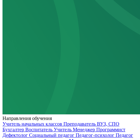
Направления обучения
Учитель начальных классов
Преподаватель ВУЗ, СПО
Бухгалтер
Воспитатель
Учитель
Менеджер
Программист
Дефектолог
Социальный педагог
Педагог-психолог
Педагог