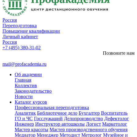
Россия
Переподготовка
Повышение квалификации
Личный кабинет
Россия
+7 (495) 380-31-02
Позвоните нам
mail@profacademia.ru
Об академии
Главная
Коллектив
Законодательство
Новости
Каталог курсов
Профессиональная переподготовка
Аналитик
Библиотечное дело
Бухгалтер
Воспитатель
ГО и ЧС
Госслужащий
Делопроизводство
Дефектолог
Инженер
Инструктор автошколы
Логист
Маркетолог
Мастер красоты
Мастер производственного обучения
Медиатор
Менеджер
Методист
Метролог
Музейное и