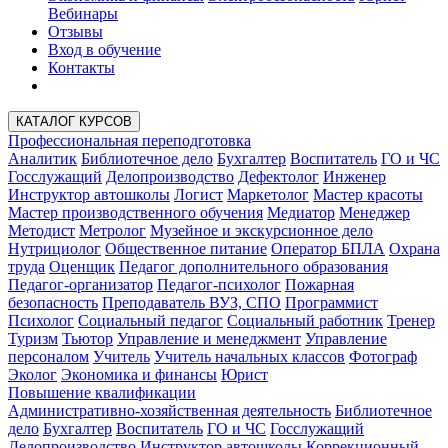
Вебинары
Отзывы
Вход в обучение
Контакты
КАТАЛОГ КУРСОВ
Профессиональная переподготовка
Аналитик
Библиотечное дело
Бухгалтер
Воспитатель
ГО и ЧС
Госслужащий
Делопроизводство
Дефектолог
Инженер
Инструктор автошколы
Логист
Маркетолог
Мастер красоты
Мастер производственного обучения
Медиатор
Менеджер
Методист
Метролог
Музейное и экскурсионное дело
Нутрициолог
Общественное питание
Оператор БПЛА
Охрана
труда
Оценщик
Педагог дополнительного образования
Педагог-организатор
Педагог-психолог
Пожарная
безопасность
Преподаватель ВУЗ, СПО
Программист
Психолог
Социальный педагог
Социальный работник
Тренер
Туризм
Тьютор
Управление и менеджмент
Управление
персоналом
Учитель
Учитель начальных классов
Фотограф
Эколог
Экономика и финансы
Юрист
Повышение квалификации
Административно-хозяйственная деятельность
Библиотечное
дело
Бухгалтер
Воспитатель
ГО и ЧС
Госслужащий
Делопроизводство
Инструктор автошколы
Коррекционный