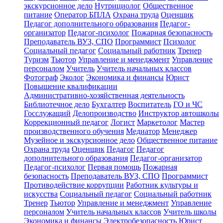
экскурсионное дело
Нутрициолог
Общественное
питание
Оператор БПЛА
Охрана труда
Оценщик
Педагог дополнительного образования
Педагог-
организатор
Педагог-психолог
Пожарная безопасность
Преподаватель ВУЗ, СПО
Программист
Психолог
Социальный педагог
Социальный работник
Тренер
Туризм
Тьютор
Управление и менеджмент
Управление
персоналом
Учитель
Учитель начальных классов
Фотограф
Эколог
Экономика и финансы
Юрист
Повышение квалификации
Административно-хозяйственная деятельность
Библиотечное дело
Бухгалтер
Воспитатель
ГО и ЧС
Госслужащий
Делопроизводство
Инструктор автошколы
Коррекционный педагог
Логист
Маркетолог
Мастер
производственного обучения
Медиатор
Менеджер
Музейное и экскурсионное дело
Общественное питание
Охрана труда
Оценщик
Педагог
Педагог
дополнительного образования
Педагог-организатор
Педагог-психолог
Первая помощь
Пожарная
безопасность
Преподаватель ВУЗ, СПО
Программист
Противодействие коррупции
Работник культуры и
искусства
Социальный педагог
Социальный работник
Тренер
Тьютор
Управление и менеджмент
Управление
персоналом
Учитель начальных классов
Учитель школы
Экономика и финансы
Электробезопасность
Юрист