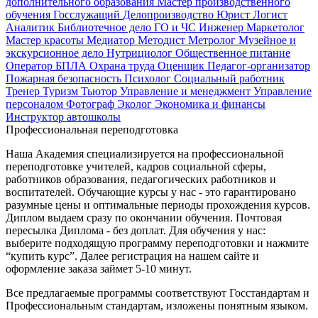
дополнительного образования
Мастер производственного
обучения
Госслужащий
Делопроизводство
Юрист
Логист
Аналитик
Библиотечное дело
ГО и ЧС
Инженер
Маркетолог
Мастер красоты
Медиатор
Методист
Метролог
Музейное и
экскурсионное дело
Нутрициолог
Общественное питание
Оператор БПЛА
Охрана труда
Оценщик
Педагог-организатор
Пожарная безопасность
Психолог
Социальный работник
Тренер
Туризм
Тьютор
Управление и менеджмент
Управление
персоналом
Фотограф
Эколог
Экономика и финансы
Инструктор автошколы
Профессиональная переподготовка
Наша Академия специализируется на профессиональной
переподготовке учителей, кадров социальной сферы,
работников образования, педагогических работников и
воспитателей. Обучающие курсы у нас - это гарантировано
разумные цены и оптимальные периоды прохождения курсов.
Диплом выдаем сразу по окончании обучения. Почтовая
пересылка Диплома - без доплат. Для обучения у нас:
выберите подходящую программу переподготовки и нажмите
“купить курс”. Далее регистрация на нашем сайте и
оформление заказа займет 5-10 минут.
Все предлагаемые программы соответствуют Госстандартам и
Профессиональным стандартам, изложены понятным языком.