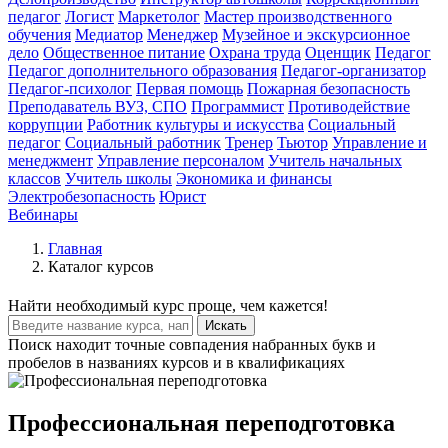
педагог
Логист
Маркетолог
Мастер производственного
обучения
Медиатор
Менеджер
Музейное и экскурсионное
дело
Общественное питание
Охрана труда
Оценщик
Педагог
Педагог дополнительного образования
Педагог-организатор
Педагог-психолог
Первая помощь
Пожарная безопасность
Преподаватель ВУЗ, СПО
Программист
Противодействие
коррупции
Работник культуры и искусства
Социальный
педагог
Социальный работник
Тренер
Тьютор
Управление и
менеджмент
Управление персоналом
Учитель начальных
классов
Учитель школы
Экономика и финансы
Электробезопасность
Юрист
Вебинары
Главная
Каталог курсов
Найти
необходимый курс
проще, чем кажется!
Искать
Поиск находит точные совпадения набранных букв и
пробелов в названиях курсов и в квалификациях
Профессиональная переподготовка