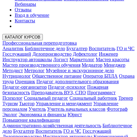
Вебинары
Отзывы
Вход в обучение
Контакты
КАТАЛОГ КУРСОВ
Профессиональная переподготовка
Аналитик
Библиотечное дело
Бухгалтер
Воспитатель
ГО и ЧС
Госслужащий
Делопроизводство
Дефектолог
Инженер
Инструктор автошколы
Логист
Маркетолог
Мастер красоты
Мастер производственного обучения
Медиатор
Менеджер
Методист
Метролог
Музейное и экскурсионное дело
Нутрициолог
Общественное питание
Оператор БПЛА
Охрана
труда
Оценщик
Педагог дополнительного образования
Педагог-организатор
Педагог-психолог
Пожарная
безопасность
Преподаватель ВУЗ, СПО
Программист
Психолог
Социальный педагог
Социальный работник
Тренер
Туризм
Тьютор
Управление и менеджмент
Управление
персоналом
Учитель
Учитель начальных классов
Фотограф
Эколог
Экономика и финансы
Юрист
Повышение квалификации
Административно-хозяйственная деятельность
Библиотечное
дело
Бухгалтер
Воспитатель
ГО и ЧС
Госслужащий
Делопроизводство
Инструктор автошколы
Коррекционный