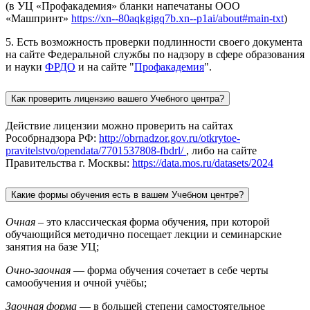
(в УЦ «Профакадемия» бланки напечатаны ООО
«Машпринт»
https://xn--80aqkgigq7b.xn--p1ai/about#main-txt
)
5. Есть возможность проверки подлинности своего документа
на сайте Федеральной службы по надзору в сфере образования
и науки
ФРДО
и на сайте "
Профакадемия
".
Как проверить лицензию вашего Учебного центра?
Действие лицензии можно проверить на сайтах
Рособрнадзора РФ:
http://obrnadzor.gov.ru/otkrytoe-
pravitelstvo/opendata/7701537808-fbdrl/
, либо на сайте
Правительства г. Москвы:
https://data.mos.ru/datasets/2024
Какие формы обучения есть в вашем Учебном центре?
Очная
– это классическая форма обучения, при которой
обучающийся методично посещает лекции и семинарские
занятия на базе УЦ;
Очно-заочная
— форма обучения сочетает в себе черты
самообучения и очной учёбы;
Заочная форма
— в большей степени самостоятельное