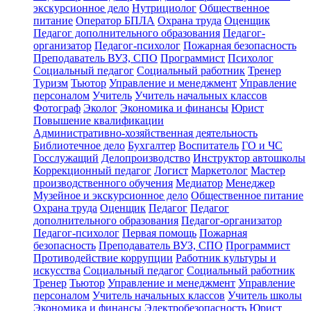
экскурсионное дело
Нутрициолог
Общественное
питание
Оператор БПЛА
Охрана труда
Оценщик
Педагог дополнительного образования
Педагог-
организатор
Педагог-психолог
Пожарная безопасность
Преподаватель ВУЗ, СПО
Программист
Психолог
Социальный педагог
Социальный работник
Тренер
Туризм
Тьютор
Управление и менеджмент
Управление
персоналом
Учитель
Учитель начальных классов
Фотограф
Эколог
Экономика и финансы
Юрист
Повышение квалификации
Административно-хозяйственная деятельность
Библиотечное дело
Бухгалтер
Воспитатель
ГО и ЧС
Госслужащий
Делопроизводство
Инструктор автошколы
Коррекционный педагог
Логист
Маркетолог
Мастер
производственного обучения
Медиатор
Менеджер
Музейное и экскурсионное дело
Общественное питание
Охрана труда
Оценщик
Педагог
Педагог
дополнительного образования
Педагог-организатор
Педагог-психолог
Первая помощь
Пожарная
безопасность
Преподаватель ВУЗ, СПО
Программист
Противодействие коррупции
Работник культуры и
искусства
Социальный педагог
Социальный работник
Тренер
Тьютор
Управление и менеджмент
Управление
персоналом
Учитель начальных классов
Учитель школы
Экономика и финансы
Электробезопасность
Юрист