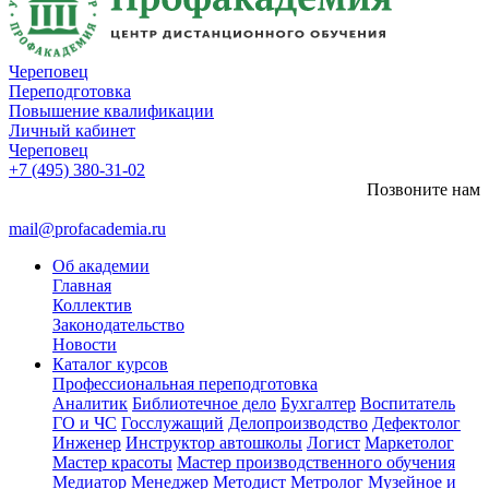
Череповец
Переподготовка
Повышение квалификации
Личный кабинет
Череповец
+7 (495) 380-31-02
Позвоните нам
mail@profacademia.ru
Об академии
Главная
Коллектив
Законодательство
Новости
Каталог курсов
Профессиональная переподготовка
Аналитик
Библиотечное дело
Бухгалтер
Воспитатель
ГО и ЧС
Госслужащий
Делопроизводство
Дефектолог
Инженер
Инструктор автошколы
Логист
Маркетолог
Мастер красоты
Мастер производственного обучения
Медиатор
Менеджер
Методист
Метролог
Музейное и