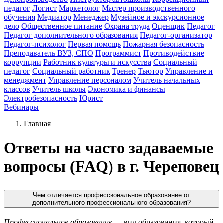
педагог
Логист
Маркетолог
Мастер производственного
обучения
Медиатор
Менеджер
Музейное и экскурсионное
дело
Общественное питание
Охрана труда
Оценщик
Педагог
Педагог дополнительного образования
Педагог-организатор
Педагог-психолог
Первая помощь
Пожарная безопасность
Преподаватель ВУЗ, СПО
Программист
Противодействие
коррупции
Работник культуры и искусства
Социальный
педагог
Социальный работник
Тренер
Тьютор
Управление и
менеджмент
Управление персоналом
Учитель начальных
классов
Учитель школы
Экономика и финансы
Электробезопасность
Юрист
Вебинары
Главная
Ответы на часто задаваемые
вопросы (FAQ) в г. Череповец
Чем отличается профессиональное образование от
дополнительного профессионального образования?
Профессиональное образование
— вид образования, который