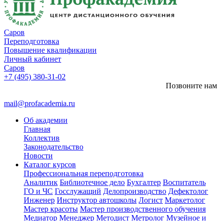
Саров
Переподготовка
Повышение квалификации
Личный кабинет
Саров
+7 (495) 380-31-02
Позвоните нам
mail@profacademia.ru
Об академии
Главная
Коллектив
Законодательство
Новости
Каталог курсов
Профессиональная переподготовка
Аналитик
Библиотечное дело
Бухгалтер
Воспитатель
ГО и ЧС
Госслужащий
Делопроизводство
Дефектолог
Инженер
Инструктор автошколы
Логист
Маркетолог
Мастер красоты
Мастер производственного обучения
Медиатор
Менеджер
Методист
Метролог
Музейное и