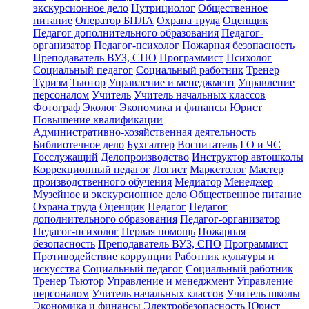
экскурсионное дело
Нутрициолог
Общественное
питание
Оператор БПЛА
Охрана труда
Оценщик
Педагог дополнительного образования
Педагог-
организатор
Педагог-психолог
Пожарная безопасность
Преподаватель ВУЗ, СПО
Программист
Психолог
Социальный педагог
Социальный работник
Тренер
Туризм
Тьютор
Управление и менеджмент
Управление
персоналом
Учитель
Учитель начальных классов
Фотограф
Эколог
Экономика и финансы
Юрист
Повышение квалификации
Административно-хозяйственная деятельность
Библиотечное дело
Бухгалтер
Воспитатель
ГО и ЧС
Госслужащий
Делопроизводство
Инструктор автошколы
Коррекционный педагог
Логист
Маркетолог
Мастер
производственного обучения
Медиатор
Менеджер
Музейное и экскурсионное дело
Общественное питание
Охрана труда
Оценщик
Педагог
Педагог
дополнительного образования
Педагог-организатор
Педагог-психолог
Первая помощь
Пожарная
безопасность
Преподаватель ВУЗ, СПО
Программист
Противодействие коррупции
Работник культуры и
искусства
Социальный педагог
Социальный работник
Тренер
Тьютор
Управление и менеджмент
Управление
персоналом
Учитель начальных классов
Учитель школы
Экономика и финансы
Электробезопасность
Юрист