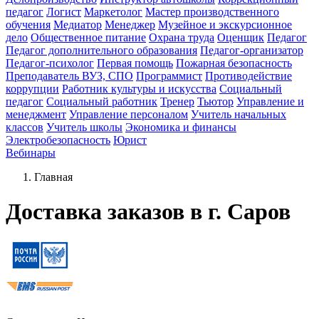
педагог
Логист
Маркетолог
Мастер производственного
обучения
Медиатор
Менеджер
Музейное и экскурсионное
дело
Общественное питание
Охрана труда
Оценщик
Педагог
Педагог дополнительного образования
Педагог-организатор
Педагог-психолог
Первая помощь
Пожарная безопасность
Преподаватель ВУЗ, СПО
Программист
Противодействие
коррупции
Работник культуры и искусства
Социальный
педагог
Социальный работник
Тренер
Тьютор
Управление и
менеджмент
Управление персоналом
Учитель начальных
классов
Учитель школы
Экономика и финансы
Электробезопасность
Юрист
Вебинары
Главная
Доставка заказов в г. Саров