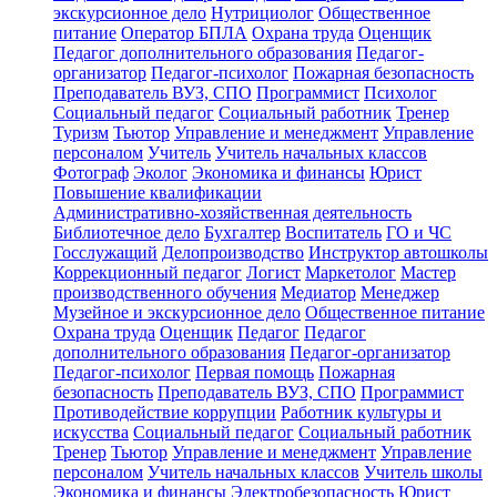
экскурсионное дело
Нутрициолог
Общественное
питание
Оператор БПЛА
Охрана труда
Оценщик
Педагог дополнительного образования
Педагог-
организатор
Педагог-психолог
Пожарная безопасность
Преподаватель ВУЗ, СПО
Программист
Психолог
Социальный педагог
Социальный работник
Тренер
Туризм
Тьютор
Управление и менеджмент
Управление
персоналом
Учитель
Учитель начальных классов
Фотограф
Эколог
Экономика и финансы
Юрист
Повышение квалификации
Административно-хозяйственная деятельность
Библиотечное дело
Бухгалтер
Воспитатель
ГО и ЧС
Госслужащий
Делопроизводство
Инструктор автошколы
Коррекционный педагог
Логист
Маркетолог
Мастер
производственного обучения
Медиатор
Менеджер
Музейное и экскурсионное дело
Общественное питание
Охрана труда
Оценщик
Педагог
Педагог
дополнительного образования
Педагог-организатор
Педагог-психолог
Первая помощь
Пожарная
безопасность
Преподаватель ВУЗ, СПО
Программист
Противодействие коррупции
Работник культуры и
искусства
Социальный педагог
Социальный работник
Тренер
Тьютор
Управление и менеджмент
Управление
персоналом
Учитель начальных классов
Учитель школы
Экономика и финансы
Электробезопасность
Юрист