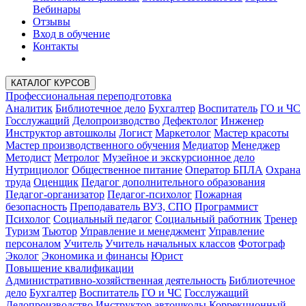
Вебинары
Отзывы
Вход в обучение
Контакты
КАТАЛОГ КУРСОВ
Профессиональная переподготовка
Аналитик
Библиотечное дело
Бухгалтер
Воспитатель
ГО и ЧС
Госслужащий
Делопроизводство
Дефектолог
Инженер
Инструктор автошколы
Логист
Маркетолог
Мастер красоты
Мастер производственного обучения
Медиатор
Менеджер
Методист
Метролог
Музейное и экскурсионное дело
Нутрициолог
Общественное питание
Оператор БПЛА
Охрана
труда
Оценщик
Педагог дополнительного образования
Педагог-организатор
Педагог-психолог
Пожарная
безопасность
Преподаватель ВУЗ, СПО
Программист
Психолог
Социальный педагог
Социальный работник
Тренер
Туризм
Тьютор
Управление и менеджмент
Управление
персоналом
Учитель
Учитель начальных классов
Фотограф
Эколог
Экономика и финансы
Юрист
Повышение квалификации
Административно-хозяйственная деятельность
Библиотечное
дело
Бухгалтер
Воспитатель
ГО и ЧС
Госслужащий
Делопроизводство
Инструктор автошколы
Коррекционный