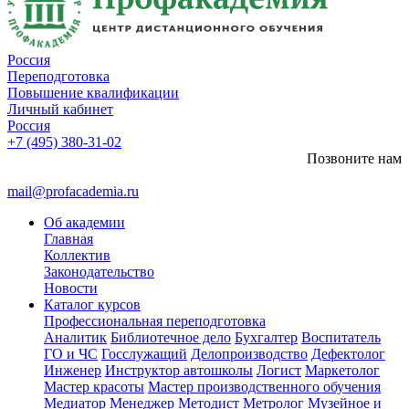
Россия
Переподготовка
Повышение квалификации
Личный кабинет
Россия
+7 (495) 380-31-02
Позвоните нам
mail@profacademia.ru
Об академии
Главная
Коллектив
Законодательство
Новости
Каталог курсов
Профессиональная переподготовка
Аналитик
Библиотечное дело
Бухгалтер
Воспитатель
ГО и ЧС
Госслужащий
Делопроизводство
Дефектолог
Инженер
Инструктор автошколы
Логист
Маркетолог
Мастер красоты
Мастер производственного обучения
Медиатор
Менеджер
Методист
Метролог
Музейное и