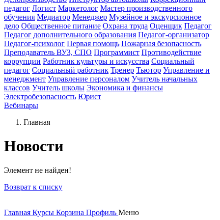
педагог
Логист
Маркетолог
Мастер производственного
обучения
Медиатор
Менеджер
Музейное и экскурсионное
дело
Общественное питание
Охрана труда
Оценщик
Педагог
Педагог дополнительного образования
Педагог-организатор
Педагог-психолог
Первая помощь
Пожарная безопасность
Преподаватель ВУЗ, СПО
Программист
Противодействие
коррупции
Работник культуры и искусства
Социальный
педагог
Социальный работник
Тренер
Тьютор
Управление и
менеджмент
Управление персоналом
Учитель начальных
классов
Учитель школы
Экономика и финансы
Электробезопасность
Юрист
Вебинары
Главная
Новости
Элемент не найден!
Возврат к списку
Главная
Курсы
Корзина
Профиль
Меню