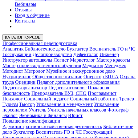
Вебинары
Отзывы
Вход в обучение
Контакты
КАТАЛОГ КУРСОВ
Профессиональная переподготовка
Аналитик
Библиотечное дело
Бухгалтер
Воспитатель
ГО и ЧС
Госслужащий
Делопроизводство
Дефектолог
Инженер
Инструктор автошколы
Логист
Маркетолог
Мастер красоты
Мастер производственного обучения
Медиатор
Менеджер
Методист
Метролог
Музейное и экскурсионное дело
Нутрициолог
Общественное питание
Оператор БПЛА
Охрана
труда
Оценщик
Педагог дополнительного образования
Педагог-организатор
Педагог-психолог
Пожарная
безопасность
Преподаватель ВУЗ, СПО
Программист
Психолог
Социальный педагог
Социальный работник
Тренер
Туризм
Тьютор
Управление и менеджмент
Управление
персоналом
Учитель
Учитель начальных классов
Фотограф
Эколог
Экономика и финансы
Юрист
Повышение квалификации
Административно-хозяйственная деятельность
Библиотечное
дело
Бухгалтер
Воспитатель
ГО и ЧС
Госслужащий
Делопроизводство
Инструктор автошколы
Коррекционный