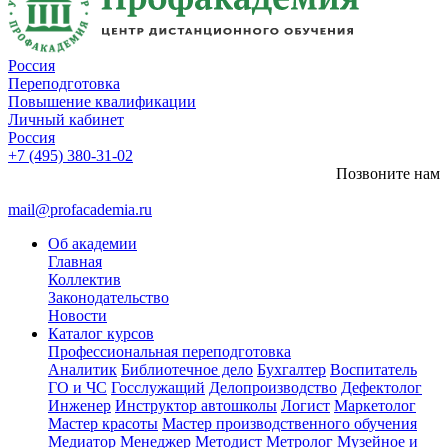
Россия
Переподготовка
Повышение квалификации
Личный кабинет
Россия
+7 (495) 380-31-02
Позвоните нам
mail@profacademia.ru
Об академии
Главная
Коллектив
Законодательство
Новости
Каталог курсов
Профессиональная переподготовка
Аналитик
Библиотечное дело
Бухгалтер
Воспитатель
ГО и ЧС
Госслужащий
Делопроизводство
Дефектолог
Инженер
Инструктор автошколы
Логист
Маркетолог
Мастер красоты
Мастер производственного обучения
Медиатор
Менеджер
Методист
Метролог
Музейное и