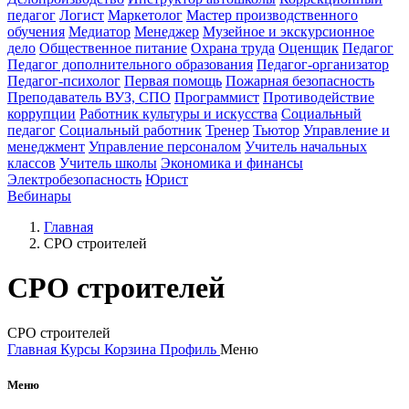
педагог
Логист
Маркетолог
Мастер производственного
обучения
Медиатор
Менеджер
Музейное и экскурсионное
дело
Общественное питание
Охрана труда
Оценщик
Педагог
Педагог дополнительного образования
Педагог-организатор
Педагог-психолог
Первая помощь
Пожарная безопасность
Преподаватель ВУЗ, СПО
Программист
Противодействие
коррупции
Работник культуры и искусства
Социальный
педагог
Социальный работник
Тренер
Тьютор
Управление и
менеджмент
Управление персоналом
Учитель начальных
классов
Учитель школы
Экономика и финансы
Электробезопасность
Юрист
Вебинары
Главная
СРО строителей
СРО строителей
СРО строителей
Главная
Курсы
Корзина
Профиль
Меню
Меню