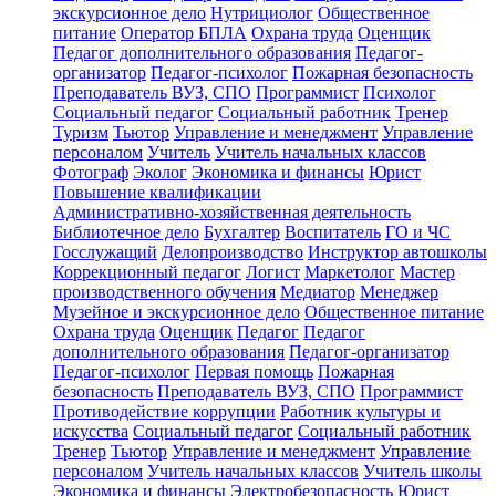
экскурсионное дело
Нутрициолог
Общественное
питание
Оператор БПЛА
Охрана труда
Оценщик
Педагог дополнительного образования
Педагог-
организатор
Педагог-психолог
Пожарная безопасность
Преподаватель ВУЗ, СПО
Программист
Психолог
Социальный педагог
Социальный работник
Тренер
Туризм
Тьютор
Управление и менеджмент
Управление
персоналом
Учитель
Учитель начальных классов
Фотограф
Эколог
Экономика и финансы
Юрист
Повышение квалификации
Административно-хозяйственная деятельность
Библиотечное дело
Бухгалтер
Воспитатель
ГО и ЧС
Госслужащий
Делопроизводство
Инструктор автошколы
Коррекционный педагог
Логист
Маркетолог
Мастер
производственного обучения
Медиатор
Менеджер
Музейное и экскурсионное дело
Общественное питание
Охрана труда
Оценщик
Педагог
Педагог
дополнительного образования
Педагог-организатор
Педагог-психолог
Первая помощь
Пожарная
безопасность
Преподаватель ВУЗ, СПО
Программист
Противодействие коррупции
Работник культуры и
искусства
Социальный педагог
Социальный работник
Тренер
Тьютор
Управление и менеджмент
Управление
персоналом
Учитель начальных классов
Учитель школы
Экономика и финансы
Электробезопасность
Юрист