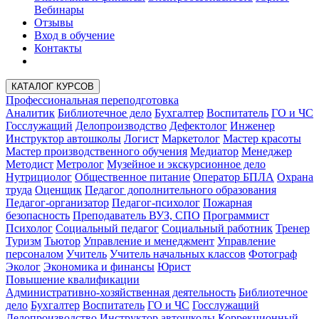
Вебинары
Отзывы
Вход в обучение
Контакты
КАТАЛОГ КУРСОВ
Профессиональная переподготовка
Аналитик
Библиотечное дело
Бухгалтер
Воспитатель
ГО и ЧС
Госслужащий
Делопроизводство
Дефектолог
Инженер
Инструктор автошколы
Логист
Маркетолог
Мастер красоты
Мастер производственного обучения
Медиатор
Менеджер
Методист
Метролог
Музейное и экскурсионное дело
Нутрициолог
Общественное питание
Оператор БПЛА
Охрана
труда
Оценщик
Педагог дополнительного образования
Педагог-организатор
Педагог-психолог
Пожарная
безопасность
Преподаватель ВУЗ, СПО
Программист
Психолог
Социальный педагог
Социальный работник
Тренер
Туризм
Тьютор
Управление и менеджмент
Управление
персоналом
Учитель
Учитель начальных классов
Фотограф
Эколог
Экономика и финансы
Юрист
Повышение квалификации
Административно-хозяйственная деятельность
Библиотечное
дело
Бухгалтер
Воспитатель
ГО и ЧС
Госслужащий
Делопроизводство
Инструктор автошколы
Коррекционный