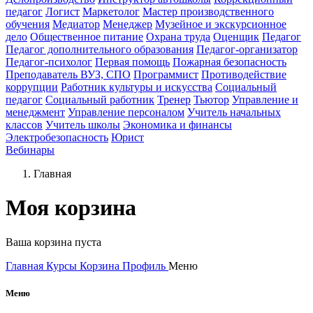
педагог
Логист
Маркетолог
Мастер производственного
обучения
Медиатор
Менеджер
Музейное и экскурсионное
дело
Общественное питание
Охрана труда
Оценщик
Педагог
Педагог дополнительного образования
Педагог-организатор
Педагог-психолог
Первая помощь
Пожарная безопасность
Преподаватель ВУЗ, СПО
Программист
Противодействие
коррупции
Работник культуры и искусства
Социальный
педагог
Социальный работник
Тренер
Тьютор
Управление и
менеджмент
Управление персоналом
Учитель начальных
классов
Учитель школы
Экономика и финансы
Электробезопасность
Юрист
Вебинары
Главная
Моя корзина
Ваша корзина пуста
Главная
Курсы
Корзина
Профиль
Меню
Меню