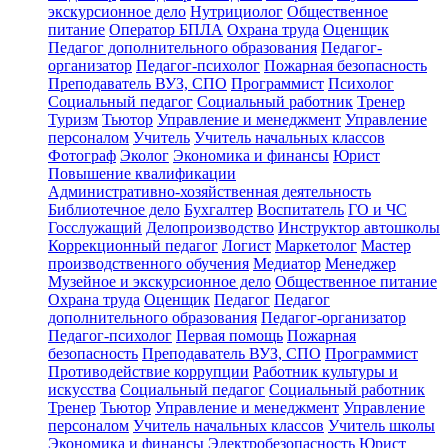
экскурсионное дело
Нутрициолог
Общественное
питание
Оператор БПЛА
Охрана труда
Оценщик
Педагог дополнительного образования
Педагог-
организатор
Педагог-психолог
Пожарная безопасность
Преподаватель ВУЗ, СПО
Программист
Психолог
Социальный педагог
Социальный работник
Тренер
Туризм
Тьютор
Управление и менеджмент
Управление
персоналом
Учитель
Учитель начальных классов
Фотограф
Эколог
Экономика и финансы
Юрист
Повышение квалификации
Административно-хозяйственная деятельность
Библиотечное дело
Бухгалтер
Воспитатель
ГО и ЧС
Госслужащий
Делопроизводство
Инструктор автошколы
Коррекционный педагог
Логист
Маркетолог
Мастер
производственного обучения
Медиатор
Менеджер
Музейное и экскурсионное дело
Общественное питание
Охрана труда
Оценщик
Педагог
Педагог
дополнительного образования
Педагог-организатор
Педагог-психолог
Первая помощь
Пожарная
безопасность
Преподаватель ВУЗ, СПО
Программист
Противодействие коррупции
Работник культуры и
искусства
Социальный педагог
Социальный работник
Тренер
Тьютор
Управление и менеджмент
Управление
персоналом
Учитель начальных классов
Учитель школы
Экономика и финансы
Электробезопасность
Юрист