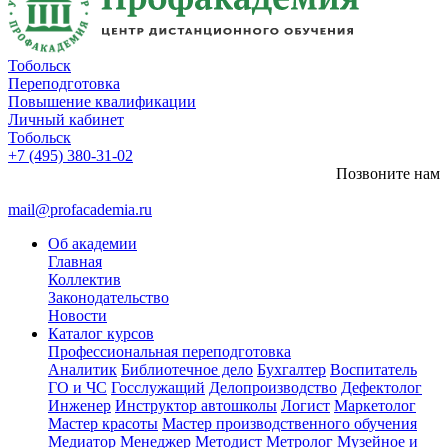
Тобольск
Переподготовка
Повышение квалификации
Личный кабинет
Тобольск
+7 (495) 380-31-02
Позвоните нам
mail@profacademia.ru
Об академии
Главная
Коллектив
Законодательство
Новости
Каталог курсов
Профессиональная переподготовка
Аналитик
Библиотечное дело
Бухгалтер
Воспитатель
ГО и ЧС
Госслужащий
Делопроизводство
Дефектолог
Инженер
Инструктор автошколы
Логист
Маркетолог
Мастер красоты
Мастер производственного обучения
Медиатор
Менеджер
Методист
Метролог
Музейное и