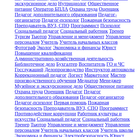
экскурсионное дело
Нутрициолог
Общественное
питание
Оператор БПЛА
Охрана труда
Оценщик
Педагог дополнительного образования
Педагог-
организатор
Педагог-психолог
Пожарная безопасность
Преподаватель ВУЗ, СПО
Программист
Психолог
Социальный педагог
Социальный работник
Тренер
Туризм
Тьютор
Управление и менеджмент
Управление
персоналом
Учитель
Учитель начальных классов
Фотограф
Эколог
Экономика и финансы
Юрист
Повышение квалификации
Административно-хозяйственная деятельность
Библиотечное дело
Бухгалтер
Воспитатель
ГО и ЧС
Госслужащий
Делопроизводство
Инструктор автошколы
Коррекционный педагог
Логист
Маркетолог
Мастер
производственного обучения
Медиатор
Менеджер
Музейное и экскурсионное дело
Общественное питание
Охрана труда
Оценщик
Педагог
Педагог
дополнительного образования
Педагог-организатор
Педагог-психолог
Первая помощь
Пожарная
безопасность
Преподаватель ВУЗ, СПО
Программист
Противодействие коррупции
Работник культуры и
искусства
Социальный педагог
Социальный работник
Тренер
Тьютор
Управление и менеджмент
Управление
персоналом
Учитель начальных классов
Учитель школы
Экономика и финансы
Электробезопасность
Юрист