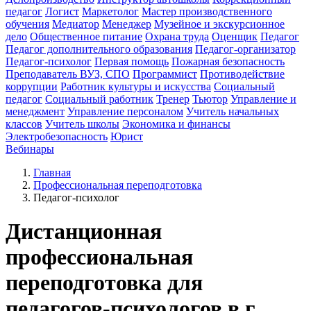
педагог
Логист
Маркетолог
Мастер производственного
обучения
Медиатор
Менеджер
Музейное и экскурсионное
дело
Общественное питание
Охрана труда
Оценщик
Педагог
Педагог дополнительного образования
Педагог-организатор
Педагог-психолог
Первая помощь
Пожарная безопасность
Преподаватель ВУЗ, СПО
Программист
Противодействие
коррупции
Работник культуры и искусства
Социальный
педагог
Социальный работник
Тренер
Тьютор
Управление и
менеджмент
Управление персоналом
Учитель начальных
классов
Учитель школы
Экономика и финансы
Электробезопасность
Юрист
Вебинары
Главная
Профессиональная переподготовка
Педагог-психолог
Дистанционная
профессиональная
переподготовка для
педагогов-психологов в г.