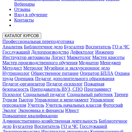
Вебинары
Отзывы
Вход в обучение
Контакты
КАТАЛОГ КУРСОВ
Профессиональная переподготовка
Аналитик
Библиотечное дело
Бухгалтер
Воспитатель
ГО и ЧС
Госслужащий
Делопроизводство
Дефектолог
Инженер
Инструктор автошколы
Логист
Маркетолог
Мастер красоты
Мастер производственного обучения
Медиатор
Менеджер
Методист
Метролог
Музейное и экскурсионное дело
Нутрициолог
Общественное питание
Оператор БПЛА
Охрана
труда
Оценщик
Педагог дополнительного образования
Педагог-организатор
Педагог-психолог
Пожарная
безопасность
Преподаватель ВУЗ, СПО
Программист
Психолог
Социальный педагог
Социальный работник
Тренер
Туризм
Тьютор
Управление и менеджмент
Управление
персоналом
Учитель
Учитель начальных классов
Фотограф
Эколог
Экономика и финансы
Юрист
Повышение квалификации
Административно-хозяйственная деятельность
Библиотечное
дело
Бухгалтер
Воспитатель
ГО и ЧС
Госслужащий
Делопроизводство
Инструктор автошколы
Коррекционный