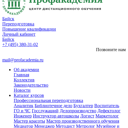
Бийск
Переподготовка
Повышение квалификации
Личный кабинет
Бийск
+7 (495) 380-31-02
Позвоните нам
mail@profacademia.ru
Об академии
Главная
Коллектив
Законодательство
Новости
Каталог курсов
Профессиональная переподготовка
Аналитик
Библиотечное дело
Бухгалтер
Воспитатель
ГО и ЧС
Госслужащий
Делопроизводство
Дефектолог
Инженер
Инструктор автошколы
Логист
Маркетолог
Мастер красоты
Мастер производственного обучения
Медиатор
Менеджер
Методист
Метролог
Музейное и