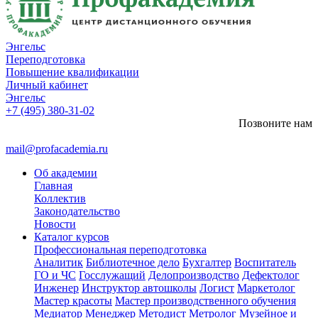
Энгельс
Переподготовка
Повышение квалификации
Личный кабинет
Энгельс
+7 (495) 380-31-02
Позвоните нам
mail@profacademia.ru
Об академии
Главная
Коллектив
Законодательство
Новости
Каталог курсов
Профессиональная переподготовка
Аналитик
Библиотечное дело
Бухгалтер
Воспитатель
ГО и ЧС
Госслужащий
Делопроизводство
Дефектолог
Инженер
Инструктор автошколы
Логист
Маркетолог
Мастер красоты
Мастер производственного обучения
Медиатор
Менеджер
Методист
Метролог
Музейное и