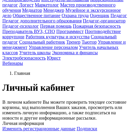
педагог
Логист
Маркетолог
Мастер производственного
обучения
Медиатор
Менеджер
Музейное и экскурсионное
дело
Общественное питание
Охрана труда
Оценщик
Педагог
Педагог дополнительного образования
Педагог-организатор
Педагог-психолог
Первая помощь
Пожарная безопасность
Преподаватель ВУЗ, СПО
Программист
Противодействие
коррупции
Работник культуры и искусства
Социальный
педагог
Социальный работник
Тренер
Тьютор
Управление и
менеджмент
Управление персоналом
Учитель начальных
классов
Учитель школы
Экономика и финансы
Электробезопасность
Юрист
Вебинары
Главная
Личный кабинет
В личном кабинете Вы можете проверить текущее состояние
корзины, ход выполнения Ваших заказов, просмотреть или
изменить личную информацию, а также подписаться на
новости и другие информационные рассылки.
Личная информация
Изменить регистрационные данные
Подписки