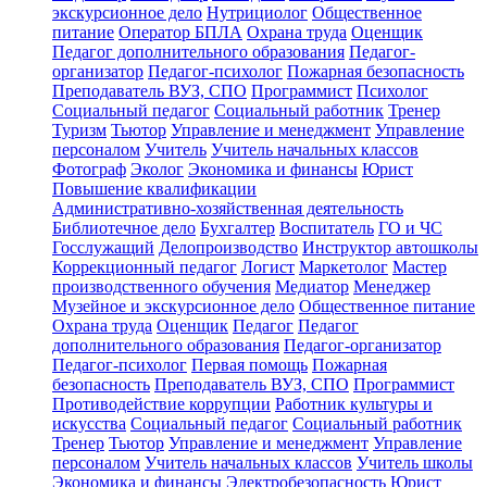
экскурсионное дело
Нутрициолог
Общественное
питание
Оператор БПЛА
Охрана труда
Оценщик
Педагог дополнительного образования
Педагог-
организатор
Педагог-психолог
Пожарная безопасность
Преподаватель ВУЗ, СПО
Программист
Психолог
Социальный педагог
Социальный работник
Тренер
Туризм
Тьютор
Управление и менеджмент
Управление
персоналом
Учитель
Учитель начальных классов
Фотограф
Эколог
Экономика и финансы
Юрист
Повышение квалификации
Административно-хозяйственная деятельность
Библиотечное дело
Бухгалтер
Воспитатель
ГО и ЧС
Госслужащий
Делопроизводство
Инструктор автошколы
Коррекционный педагог
Логист
Маркетолог
Мастер
производственного обучения
Медиатор
Менеджер
Музейное и экскурсионное дело
Общественное питание
Охрана труда
Оценщик
Педагог
Педагог
дополнительного образования
Педагог-организатор
Педагог-психолог
Первая помощь
Пожарная
безопасность
Преподаватель ВУЗ, СПО
Программист
Противодействие коррупции
Работник культуры и
искусства
Социальный педагог
Социальный работник
Тренер
Тьютор
Управление и менеджмент
Управление
персоналом
Учитель начальных классов
Учитель школы
Экономика и финансы
Электробезопасность
Юрист