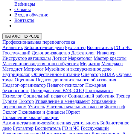
Вебинары
Отзывы
Вход в обучение
Контакты
КАТАЛОГ КУРСОВ
Профессиональная переподготовка
Аналитик
Библиотечное дело
Бухгалтер
Воспитатель
ГО и ЧС
Госслужащий
Делопроизводство
Дефектолог
Инженер
Инструктор автошколы
Логист
Маркетолог
Мастер красоты
Мастер производственного обучения
Медиатор
Менеджер
Методист
Метролог
Музейное и экскурсионное дело
Нутрициолог
Общественное питание
Оператор БПЛА
Охрана
труда
Оценщик
Педагог дополнительного образования
Педагог-организатор
Педагог-психолог
Пожарная
безопасность
Преподаватель ВУЗ, СПО
Программист
Психолог
Социальный педагог
Социальный работник
Тренер
Туризм
Тьютор
Управление и менеджмент
Управление
персоналом
Учитель
Учитель начальных классов
Фотограф
Эколог
Экономика и финансы
Юрист
Повышение квалификации
Административно-хозяйственная деятельность
Библиотечное
дело
Бухгалтер
Воспитатель
ГО и ЧС
Госслужащий
Делопроизводство
Инструктор автошколы
Коррекционный