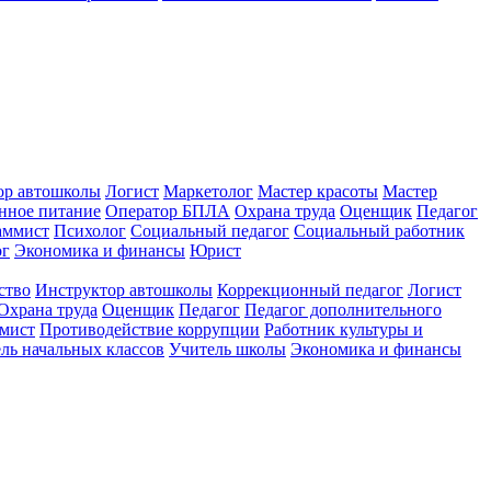
ор автошколы
Логист
Маркетолог
Мастер красоты
Мастер
нное питание
Оператор БПЛА
Охрана труда
Оценщик
Педагог
аммист
Психолог
Социальный педагог
Социальный работник
ог
Экономика и финансы
Юрист
ство
Инструктор автошколы
Коррекционный педагог
Логист
Охрана труда
Оценщик
Педагог
Педагог дополнительного
мист
Противодействие коррупции
Работник культуры и
ль начальных классов
Учитель школы
Экономика и финансы