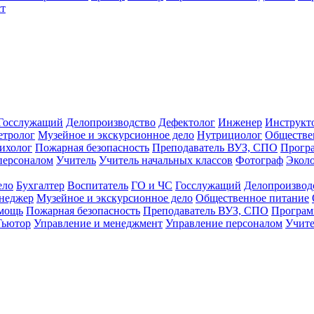
т
Госслужащий
Делопроизводство
Дефектолог
Инженер
Инструкт
тролог
Музейное и экскурсионное дело
Нутрициолог
Обществе
ихолог
Пожарная безопасность
Преподаватель ВУЗ, СПО
Прогр
персоналом
Учитель
Учитель начальных классов
Фотограф
Экол
ело
Бухгалтер
Воспитатель
ГО и ЧС
Госслужащий
Делопроизвод
неджер
Музейное и экскурсионное дело
Общественное питание
омощь
Пожарная безопасность
Преподаватель ВУЗ, СПО
Програм
Тьютор
Управление и менеджмент
Управление персоналом
Учите