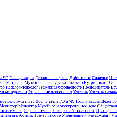
и ЧС
Госслужащий
Делопроизводство
Дефектолог
Инженер
Инс
ист
Метролог
Музейное и экскурсионное дело
Нутрициолог
Общ
тор
Педагог-психолог
Пожарная безопасность
Преподаватель ВУ
е и менеджмент
Управление персоналом
Учитель
Учитель началь
ное дело
Бухгалтер
Воспитатель
ГО и ЧС
Госслужащий
Делопро
Медиатор
Менеджер
Музейное и экскурсионное дело
Обществен
гог-психолог
Первая помощь
Пожарная безопасность
Преподава
иальный работник
Тренер
Тьютор
Управление и менеджмент
Уп