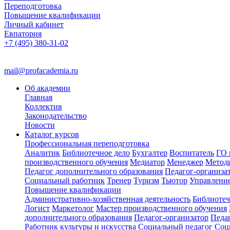
Переподготовка
Повышение квалификации
Личный кабинет
Евпатория
+7 (495) 380-31-02
mail@profacademia.ru
Об академии
Главная
Коллектив
Законодательство
Новости
Каталог курсов
Профессиональная переподготовка
Аналитик
Библиотечное дело
Бухгалтер
Воспитатель
ГО 
производственного обучения
Медиатор
Менеджер
Метод
Педагог дополнительного образования
Педагог-организа
Социальный работник
Тренер
Туризм
Тьютор
Управлени
Повышение квалификации
Административно-хозяйственная деятельность
Библиотеч
Логист
Маркетолог
Мастер производственного обучения
дополнительного образования
Педагог-организатор
Педа
Работник культуры и искусства
Социальный педагог
Соц