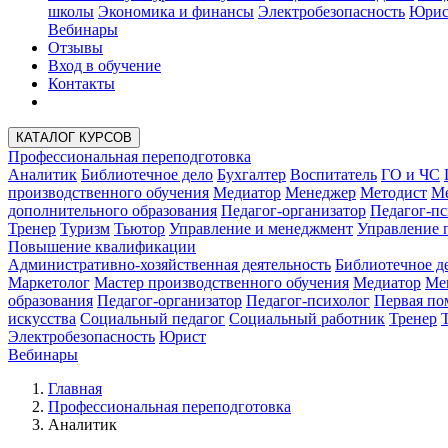
школы
Экономика и финансы
Электробезопасность
Юрис
Вебинары
Отзывы
Вход в обучение
Контакты
КАТАЛОГ КУРСОВ
Профессиональная переподготовка
Аналитик
Библиотечное дело
Бухгалтер
Воспитатель
ГО и ЧС
производственного обучения
Медиатор
Менеджер
Методист
Ме
дополнительного образования
Педагог-организатор
Педагог-пс
Тренер
Туризм
Тьютор
Управление и менеджмент
Управление 
Повышение квалификации
Административно-хозяйственная деятельность
Библиотечное д
Маркетолог
Мастер производственного обучения
Медиатор
Ме
образования
Педагог-организатор
Педагог-психолог
Первая п
искусства
Социальный педагог
Социальный работник
Тренер
Электробезопасность
Юрист
Вебинары
Главная
Профессиональная переподготовка
Аналитик