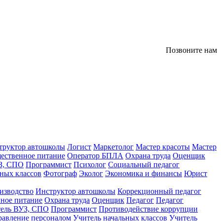
Позвоните нам
труктор автошколы
Логист
Маркетолог
Мастер красоты
Мастер
ественное питание
Оператор БПЛА
Охрана труда
Оценщик
З, СПО
Программист
Психолог
Социальный педагог
ных классов
Фотограф
Эколог
Экономика и финансы
Юрист
изводство
Инструктор автошколы
Коррекционный педагог
ное питание
Охрана труда
Оценщик
Педагог
Педагог
тель ВУЗ, СПО
Программист
Противодействие коррупции
равление персоналом
Учитель начальных классов
Учитель