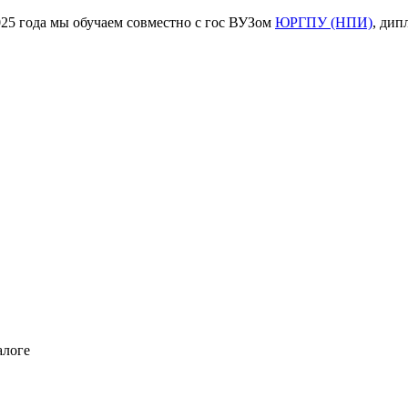
ода мы обучаем совместно с гос ВУЗом
ЮРГПУ (НПИ)
, дип
алоге