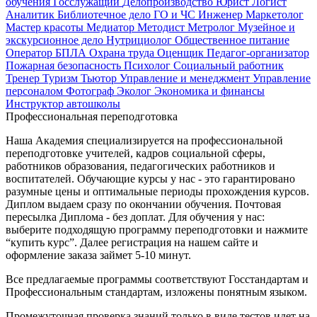
обучения
Госслужащий
Делопроизводство
Юрист
Логист
Аналитик
Библиотечное дело
ГО и ЧС
Инженер
Маркетолог
Мастер красоты
Медиатор
Методист
Метролог
Музейное и
экскурсионное дело
Нутрициолог
Общественное питание
Оператор БПЛА
Охрана труда
Оценщик
Педагог-организатор
Пожарная безопасность
Психолог
Социальный работник
Тренер
Туризм
Тьютор
Управление и менеджмент
Управление
персоналом
Фотограф
Эколог
Экономика и финансы
Инструктор автошколы
Профессиональная переподготовка
Наша Академия специализируется на профессиональной
переподготовке учителей, кадров социальной сферы,
работников образования, педагогических работников и
воспитателей. Обучающие курсы у нас - это гарантировано
разумные цены и оптимальные периоды прохождения курсов.
Диплом выдаем сразу по окончании обучения. Почтовая
пересылка Диплома - без доплат. Для обучения у нас:
выберите подходящую программу переподготовки и нажмите
“купить курс”. Далее регистрация на нашем сайте и
оформление заказа займет 5-10 минут.
Все предлагаемые программы соответствуют Госстандартам и
Профессиональным стандартам, изложены понятным языком.
Промежуточная проверка знаний только в виде тестов идет на