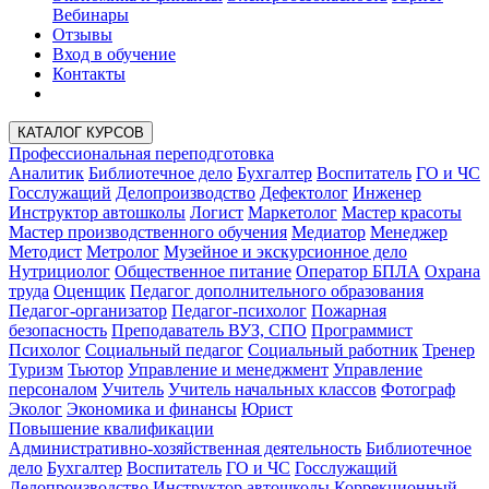
Вебинары
Отзывы
Вход в обучение
Контакты
КАТАЛОГ КУРСОВ
Профессиональная переподготовка
Аналитик
Библиотечное дело
Бухгалтер
Воспитатель
ГО и ЧС
Госслужащий
Делопроизводство
Дефектолог
Инженер
Инструктор автошколы
Логист
Маркетолог
Мастер красоты
Мастер производственного обучения
Медиатор
Менеджер
Методист
Метролог
Музейное и экскурсионное дело
Нутрициолог
Общественное питание
Оператор БПЛА
Охрана
труда
Оценщик
Педагог дополнительного образования
Педагог-организатор
Педагог-психолог
Пожарная
безопасность
Преподаватель ВУЗ, СПО
Программист
Психолог
Социальный педагог
Социальный работник
Тренер
Туризм
Тьютор
Управление и менеджмент
Управление
персоналом
Учитель
Учитель начальных классов
Фотограф
Эколог
Экономика и финансы
Юрист
Повышение квалификации
Административно-хозяйственная деятельность
Библиотечное
дело
Бухгалтер
Воспитатель
ГО и ЧС
Госслужащий
Делопроизводство
Инструктор автошколы
Коррекционный