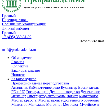
Грозный
Переподготовка
Повышение квалификации
Личный кабинет
Грозный
+7 (495) 380-31-02
Позвоните нам
mail@profacademia.ru
Об академии
Главная
Коллектив
Законодательство
Новости
Каталог курсов
Профессиональная переподготовка
Аналитик
Библиотечное дело
Бухгалтер
Воспитатель
ГО и ЧС
Госслужащий
Делопроизводство
Дефектолог
Инженер
Инструктор автошколы
Логист
Маркетолог
Мастер красоты
Мастер производственного обучения
Медиатор
Менеджер
Методист
Метролог
Музейное и