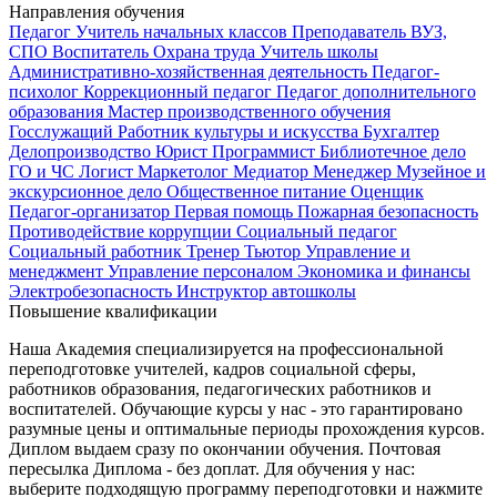
Направления обучения
Педагог
Учитель начальных классов
Преподаватель ВУЗ,
СПО
Воспитатель
Охрана труда
Учитель школы
Административно-хозяйственная деятельность
Педагог-
психолог
Коррекционный педагог
Педагог дополнительного
образования
Мастер производственного обучения
Госслужащий
Работник культуры и искусства
Бухгалтер
Делопроизводство
Юрист
Программист
Библиотечное дело
ГО и ЧС
Логист
Маркетолог
Медиатор
Менеджер
Музейное и
экскурсионное дело
Общественное питание
Оценщик
Педагог-организатор
Первая помощь
Пожарная безопасность
Противодействие коррупции
Социальный педагог
Социальный работник
Тренер
Тьютор
Управление и
менеджмент
Управление персоналом
Экономика и финансы
Электробезопасность
Инструктор автошколы
Повышение квалификации
Наша Академия специализируется на профессиональной
переподготовке учителей, кадров социальной сферы,
работников образования, педагогических работников и
воспитателей. Обучающие курсы у нас - это гарантировано
разумные цены и оптимальные периоды прохождения курсов.
Диплом выдаем сразу по окончании обучения. Почтовая
пересылка Диплома - без доплат. Для обучения у нас:
выберите подходящую программу переподготовки и нажмите