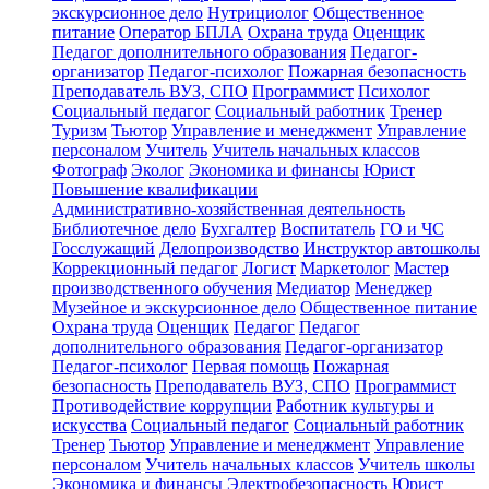
экскурсионное дело
Нутрициолог
Общественное
питание
Оператор БПЛА
Охрана труда
Оценщик
Педагог дополнительного образования
Педагог-
организатор
Педагог-психолог
Пожарная безопасность
Преподаватель ВУЗ, СПО
Программист
Психолог
Социальный педагог
Социальный работник
Тренер
Туризм
Тьютор
Управление и менеджмент
Управление
персоналом
Учитель
Учитель начальных классов
Фотограф
Эколог
Экономика и финансы
Юрист
Повышение квалификации
Административно-хозяйственная деятельность
Библиотечное дело
Бухгалтер
Воспитатель
ГО и ЧС
Госслужащий
Делопроизводство
Инструктор автошколы
Коррекционный педагог
Логист
Маркетолог
Мастер
производственного обучения
Медиатор
Менеджер
Музейное и экскурсионное дело
Общественное питание
Охрана труда
Оценщик
Педагог
Педагог
дополнительного образования
Педагог-организатор
Педагог-психолог
Первая помощь
Пожарная
безопасность
Преподаватель ВУЗ, СПО
Программист
Противодействие коррупции
Работник культуры и
искусства
Социальный педагог
Социальный работник
Тренер
Тьютор
Управление и менеджмент
Управление
персоналом
Учитель начальных классов
Учитель школы
Экономика и финансы
Электробезопасность
Юрист