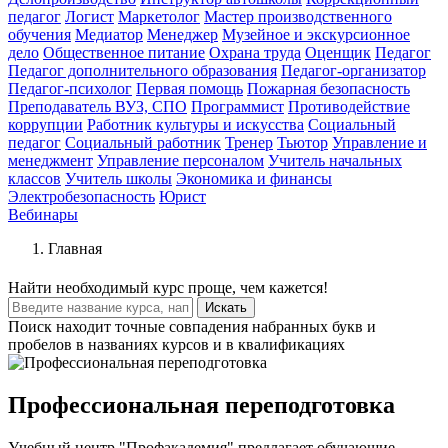
педагог
Логист
Маркетолог
Мастер производственного
обучения
Медиатор
Менеджер
Музейное и экскурсионное
дело
Общественное питание
Охрана труда
Оценщик
Педагог
Педагог дополнительного образования
Педагог-организатор
Педагог-психолог
Первая помощь
Пожарная безопасность
Преподаватель ВУЗ, СПО
Программист
Противодействие
коррупции
Работник культуры и искусства
Социальный
педагог
Социальный работник
Тренер
Тьютор
Управление и
менеджмент
Управление персоналом
Учитель начальных
классов
Учитель школы
Экономика и финансы
Электробезопасность
Юрист
Вебинары
Главная
Найти
необходимый курс
проще, чем кажется!
Искать
Поиск находит точные совпадения набранных букв и
пробелов в названиях курсов и в квалификациях
Профессиональная переподготовка
Учебный центр "Профакадемия" предлагает обучающие