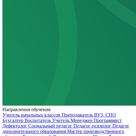
Направления обучения
Учитель начальных классов
Преподаватель ВУЗ, СПО
Бухгалтер
Воспитатель
Учитель
Менеджер
Программист
Дефектолог
Социальный педагог
Педагог-психолог
Педагог
дополнительного образования
Мастер производственного