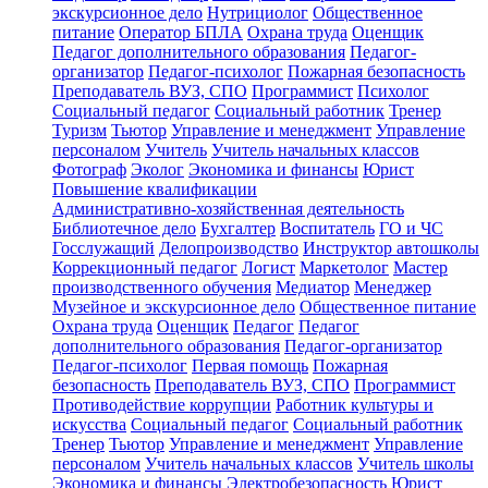
экскурсионное дело
Нутрициолог
Общественное
питание
Оператор БПЛА
Охрана труда
Оценщик
Педагог дополнительного образования
Педагог-
организатор
Педагог-психолог
Пожарная безопасность
Преподаватель ВУЗ, СПО
Программист
Психолог
Социальный педагог
Социальный работник
Тренер
Туризм
Тьютор
Управление и менеджмент
Управление
персоналом
Учитель
Учитель начальных классов
Фотограф
Эколог
Экономика и финансы
Юрист
Повышение квалификации
Административно-хозяйственная деятельность
Библиотечное дело
Бухгалтер
Воспитатель
ГО и ЧС
Госслужащий
Делопроизводство
Инструктор автошколы
Коррекционный педагог
Логист
Маркетолог
Мастер
производственного обучения
Медиатор
Менеджер
Музейное и экскурсионное дело
Общественное питание
Охрана труда
Оценщик
Педагог
Педагог
дополнительного образования
Педагог-организатор
Педагог-психолог
Первая помощь
Пожарная
безопасность
Преподаватель ВУЗ, СПО
Программист
Противодействие коррупции
Работник культуры и
искусства
Социальный педагог
Социальный работник
Тренер
Тьютор
Управление и менеджмент
Управление
персоналом
Учитель начальных классов
Учитель школы
Экономика и финансы
Электробезопасность
Юрист