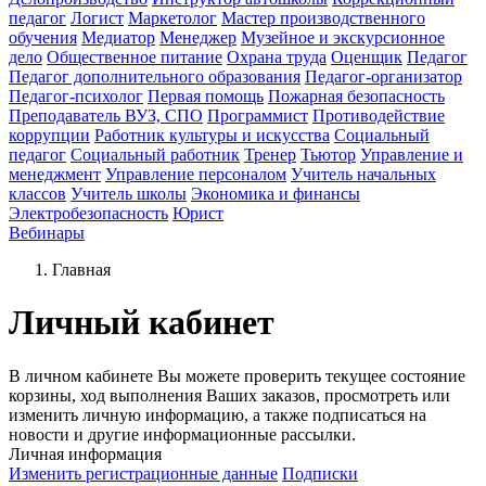
педагог
Логист
Маркетолог
Мастер производственного
обучения
Медиатор
Менеджер
Музейное и экскурсионное
дело
Общественное питание
Охрана труда
Оценщик
Педагог
Педагог дополнительного образования
Педагог-организатор
Педагог-психолог
Первая помощь
Пожарная безопасность
Преподаватель ВУЗ, СПО
Программист
Противодействие
коррупции
Работник культуры и искусства
Социальный
педагог
Социальный работник
Тренер
Тьютор
Управление и
менеджмент
Управление персоналом
Учитель начальных
классов
Учитель школы
Экономика и финансы
Электробезопасность
Юрист
Вебинары
Главная
Личный кабинет
В личном кабинете Вы можете проверить текущее состояние
корзины, ход выполнения Ваших заказов, просмотреть или
изменить личную информацию, а также подписаться на
новости и другие информационные рассылки.
Личная информация
Изменить регистрационные данные
Подписки