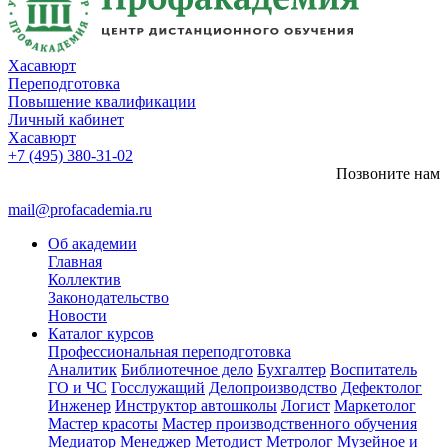
Хасавюрт
Переподготовка
Повышение квалификации
Личный кабинет
Хасавюрт
+7 (495) 380-31-02
Позвоните нам
mail@profacademia.ru
Об академии
Главная
Коллектив
Законодательство
Новости
Каталог курсов
Профессиональная переподготовка
Аналитик
Библиотечное дело
Бухгалтер
Воспитатель
ГО и ЧС
Госслужащий
Делопроизводство
Дефектолог
Инженер
Инструктор автошколы
Логист
Маркетолог
Мастер красоты
Мастер производственного обучения
Медиатор
Менеджер
Методист
Метролог
Музейное и