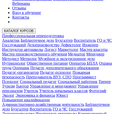
Вебинары
Отзывы
Вход в обучение
Контакты
КАТАЛОГ КУРСОВ
Профессиональная переподготовка
Аналитик
Библиотечное дело
Бухгалтер
Воспитатель
ГО и ЧС
Госслужащий
Делопроизводство
Дефектолог
Инженер
Инструктор автошколы
Логист
Маркетолог
Мастер красоты
Мастер производственного обучения
Медиатор
Менеджер
Методист
Метролог
Музейное и экскурсионное дело
Нутрициолог
Общественное питание
Оператор БПЛА
Охрана
труда
Оценщик
Педагог дополнительного образования
Педагог-организатор
Педагог-психолог
Пожарная
безопасность
Преподаватель ВУЗ, СПО
Программист
Психолог
Социальный педагог
Социальный работник
Тренер
Туризм
Тьютор
Управление и менеджмент
Управление
персоналом
Учитель
Учитель начальных классов
Фотограф
Эколог
Экономика и финансы
Юрист
Повышение квалификации
Административно-хозяйственная деятельность
Библиотечное
дело
Бухгалтер
Воспитатель
ГО и ЧС
Госслужащий
Делопроизводство
Инструктор автошколы
Коррекционный