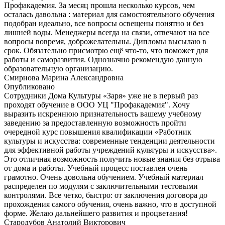
Профакадемия. За месяц прошла несколько курсов, чем
осталась давольна : материал для самостоятельного обучения
подобран идеально, все вопросы освещены понятно и без
лишней воды. Менеджеры всегда на связи, отвечают на все
вопросы вовремя, доброжелательны. Дипломы высылаю в
срок. Обязательно присмотрю ещё что-то, что поможет для
работы и саморазвития. Однозначно рекомендую данную
образовательную организацию.
Смирнова Марина Александровна
Опубликовано
Сотрудники Дома Культуры «Заря» уже не в первый раз
проходят обучение в ООО УЦ "Профакадемия". Хочу
выразить искреннюю признательность вашему учебному
заведению за предоставленную возможность пройти
очередной курс повышения квалификации «Работник
культуры и искусства: современные тенденции деятельности
для эффективной работы учреждений культуры и искусства».
Это отличная возможность получить новые знания без отрыва
от дома и работы. Учебный процесс поставлен очень
грамотно. Очень довольна обучением. Учебный материал
распределен по модулям с заключительными тестовыми
контролями. Все четко, быстро: от заключения договора до
прохождения самого обучения, очень важно, что в доступной
форме. Желаю дальнейшего развития и процветания!
Стародубов Анатолий Викторович