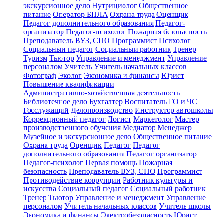
экскурсионное дело
Нутрициолог
Общественное
питание
Оператор БПЛА
Охрана труда
Оценщик
Педагог дополнительного образования
Педагог-
организатор
Педагог-психолог
Пожарная безопасность
Преподаватель ВУЗ, СПО
Программист
Психолог
Социальный педагог
Социальный работник
Тренер
Туризм
Тьютор
Управление и менеджмент
Управление
персоналом
Учитель
Учитель начальных классов
Фотограф
Эколог
Экономика и финансы
Юрист
Повышение квалификации
Административно-хозяйственная деятельность
Библиотечное дело
Бухгалтер
Воспитатель
ГО и ЧС
Госслужащий
Делопроизводство
Инструктор автошколы
Коррекционный педагог
Логист
Маркетолог
Мастер
производственного обучения
Медиатор
Менеджер
Музейное и экскурсионное дело
Общественное питание
Охрана труда
Оценщик
Педагог
Педагог
дополнительного образования
Педагог-организатор
Педагог-психолог
Первая помощь
Пожарная
безопасность
Преподаватель ВУЗ, СПО
Программист
Противодействие коррупции
Работник культуры и
искусства
Социальный педагог
Социальный работник
Тренер
Тьютор
Управление и менеджмент
Управление
персоналом
Учитель начальных классов
Учитель школы
Экономика и финансы
Электробезопасность
Юрист