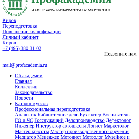
Киров
Переподготовка
Повышение квалификации
Личный кабинет
Киров
+7 (495) 380-31-02
Позвоните нам
mail@profacademia.ru
Об академии
Главная
Коллектив
Законодательство
Новости
Каталог курсов
Профессиональная переподготовка
Аналитик
Библиотечное дело
Бухгалтер
Воспитатель
ГО и ЧС
Госслужащий
Делопроизводство
Дефектолог
Инженер
Инструктор автошколы
Логист
Маркетолог
Мастер красоты
Мастер производственного обучения
Медиатор
Менеджер
Методист
Метролог
Музейное и