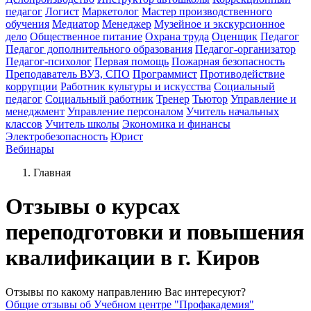
педагог
Логист
Маркетолог
Мастер производственного
обучения
Медиатор
Менеджер
Музейное и экскурсионное
дело
Общественное питание
Охрана труда
Оценщик
Педагог
Педагог дополнительного образования
Педагог-организатор
Педагог-психолог
Первая помощь
Пожарная безопасность
Преподаватель ВУЗ, СПО
Программист
Противодействие
коррупции
Работник культуры и искусства
Социальный
педагог
Социальный работник
Тренер
Тьютор
Управление и
менеджмент
Управление персоналом
Учитель начальных
классов
Учитель школы
Экономика и финансы
Электробезопасность
Юрист
Вебинары
Главная
Отзывы о курсах
переподготовки и повышения
квалификации в г. Киров
Отзывы по какому направлению Вас интересуют?
Общие отзывы об Учебном центре "Профакадемия"