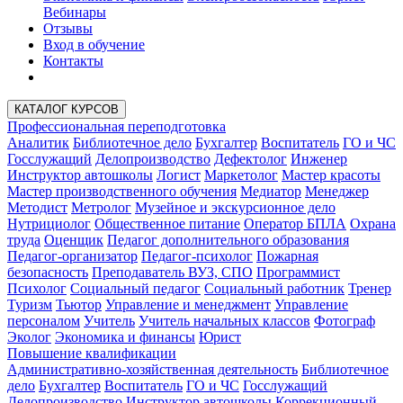
Вебинары
Отзывы
Вход в обучение
Контакты
КАТАЛОГ КУРСОВ
Профессиональная переподготовка
Аналитик
Библиотечное дело
Бухгалтер
Воспитатель
ГО и ЧС
Госслужащий
Делопроизводство
Дефектолог
Инженер
Инструктор автошколы
Логист
Маркетолог
Мастер красоты
Мастер производственного обучения
Медиатор
Менеджер
Методист
Метролог
Музейное и экскурсионное дело
Нутрициолог
Общественное питание
Оператор БПЛА
Охрана
труда
Оценщик
Педагог дополнительного образования
Педагог-организатор
Педагог-психолог
Пожарная
безопасность
Преподаватель ВУЗ, СПО
Программист
Психолог
Социальный педагог
Социальный работник
Тренер
Туризм
Тьютор
Управление и менеджмент
Управление
персоналом
Учитель
Учитель начальных классов
Фотограф
Эколог
Экономика и финансы
Юрист
Повышение квалификации
Административно-хозяйственная деятельность
Библиотечное
дело
Бухгалтер
Воспитатель
ГО и ЧС
Госслужащий
Делопроизводство
Инструктор автошколы
Коррекционный