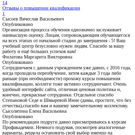
14
Отзывы о повышении квалификации
1
Сысоев Вячеслав Васильевич
Опубликовано
Организация процесса обучения однозначно заслуживает
наивысшую оценку. Лицам, сопровождающим обучающегося
на всех этапах от начальной стадии до завершения - 5! Ваш
учебный центр безусловно нужен людям. Спасибо за вашу
работу и ещё больших успехов вам!
Филатова Маргарита Викторовна
Опубликовано
Сотрудничаем с данным учреждением уже давно, с 2016 года,
когда проходила переобучение, затем каждые 3 года либо
раньше (при необходимости) прохожу курсы повышения
квалификации, коллеги тоже активно сотрудничают. Очень
удобный интерфейс сайта, отличная ценовая политика и,
конечно, прекрасные сотрудники. Отдельное спасибо
Степановой Седе и Шмыревой Инне (дамы, простите, что без
отчества),спасибо вам и вашему замечательному коллективу.
Сысолятина Елена Васильевна
Опубликовано
По рекомендации подруги давно присматриваюсь к курсам
Профакадемии. Немного подумав, посмотрев аналогичные
варианты, решила остановить свой выбор именно на