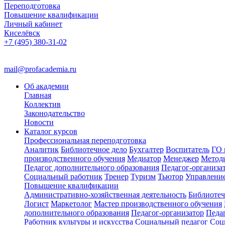
Переподготовка
Повышение квалификации
Личный кабинет
Киселёвск
+7 (495) 380-31-02
mail@profacademia.ru
Об академии
Главная
Коллектив
Законодательство
Новости
Каталог курсов
Профессиональная переподготовка
Аналитик
Библиотечное дело
Бухгалтер
Воспитатель
ГО 
производственного обучения
Медиатор
Менеджер
Метод
Педагог дополнительного образования
Педагог-организа
Социальный работник
Тренер
Туризм
Тьютор
Управлени
Повышение квалификации
Административно-хозяйственная деятельность
Библиотеч
Логист
Маркетолог
Мастер производственного обучения
дополнительного образования
Педагог-организатор
Педа
Работник культуры и искусства
Социальный педагог
Соц