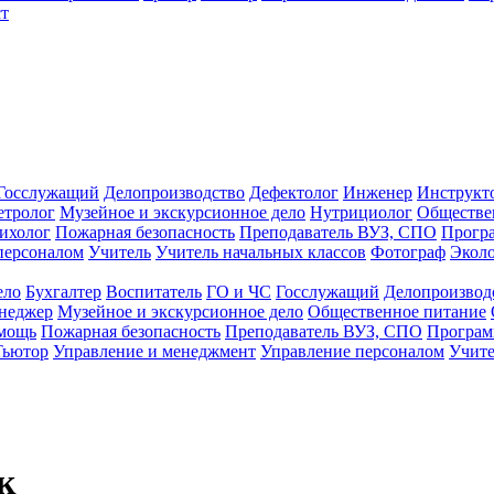
т
Госслужащий
Делопроизводство
Дефектолог
Инженер
Инструкт
тролог
Музейное и экскурсионное дело
Нутрициолог
Обществе
ихолог
Пожарная безопасность
Преподаватель ВУЗ, СПО
Прогр
персоналом
Учитель
Учитель начальных классов
Фотограф
Экол
ело
Бухгалтер
Воспитатель
ГО и ЧС
Госслужащий
Делопроизвод
неджер
Музейное и экскурсионное дело
Общественное питание
омощь
Пожарная безопасность
Преподаватель ВУЗ, СПО
Програм
Тьютор
Управление и менеджмент
Управление персоналом
Учите
к