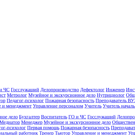
и ЧС
Госслужащий
Делопроизводство
Дефектолог
Инженер
Инс
ист
Метролог
Музейное и экскурсионное дело
Нутрициолог
Общ
тор
Педагог-психолог
Пожарная безопасность
Преподаватель ВУ
е и менеджмент
Управление персоналом
Учитель
Учитель началь
ное дело
Бухгалтер
Воспитатель
ГО и ЧС
Госслужащий
Делопро
Медиатор
Менеджер
Музейное и экскурсионное дело
Обществен
гог-психолог
Первая помощь
Пожарная безопасность
Преподава
иальный работник
Тренер
Тьютор
Управление и менеджмент
Уп