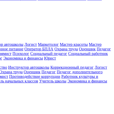
ор автошколы
Логист
Маркетолог
Мастер красоты
Мастер
нное питание
Оператор БПЛА
Охрана труда
Оценщик
Педагог
аммист
Психолог
Социальный педагог
Социальный работник
ог
Экономика и финансы
Юрист
ство
Инструктор автошколы
Коррекционный педагог
Логист
Охрана труда
Оценщик
Педагог
Педагог дополнительного
мист
Противодействие коррупции
Работник культуры и
ль начальных классов
Учитель школы
Экономика и финансы