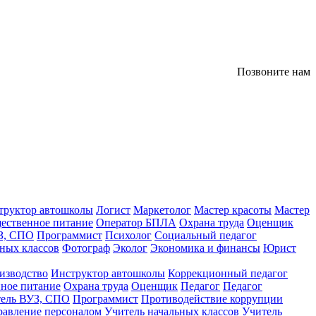
Позвоните нам
труктор автошколы
Логист
Маркетолог
Мастер красоты
Мастер
ественное питание
Оператор БПЛА
Охрана труда
Оценщик
З, СПО
Программист
Психолог
Социальный педагог
ных классов
Фотограф
Эколог
Экономика и финансы
Юрист
изводство
Инструктор автошколы
Коррекционный педагог
ное питание
Охрана труда
Оценщик
Педагог
Педагог
тель ВУЗ, СПО
Программист
Противодействие коррупции
равление персоналом
Учитель начальных классов
Учитель