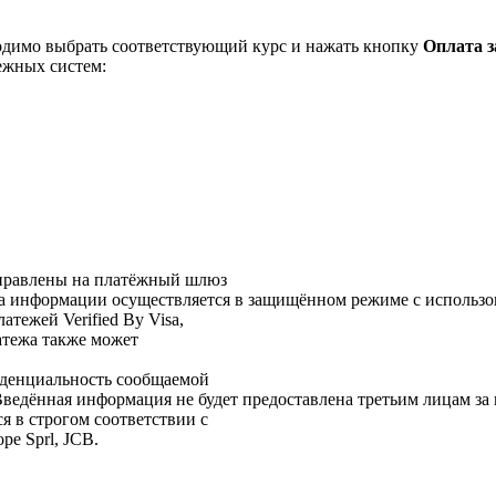
одимо выбрать соответствующий курс и нажать кнопку
Оплата з
ежных систем:
аправлены на платёжный шлюз
информации осуществляется в защищённом режиме с использов
тежей Verified By Visa,
латежа также может
иденциальность сообщаемой
дённая информация не будет предоставлена третьим лицам за 
я в строгом соответствии с
pe Sprl, JCB.