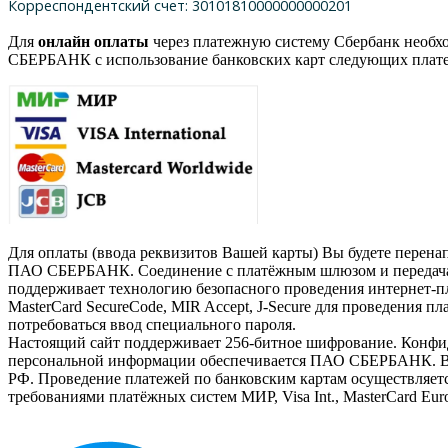
Корреспондентский счет: 30101810000000000201
Для
онлайн оплаты
через платежную систему Сбербанк необх
СБЕРБАНК с использование банковских карт следующих плат
Для оплаты (ввода реквизитов Вашей карты) Вы будете перен
ПАО СБЕРБАНК. Соединение с платёжным шлюзом и передача 
поддерживает технологию безопасного проведения интернет-пла
MasterCard SecureCode, MIR Accept, J-Secure для проведения п
потребоваться ввод специального пароля.
Настоящий сайт поддерживает 256-битное шифрование. Конф
персональной информации обеспечивается ПАО СБЕРБАНК. Вве
РФ. Проведение платежей по банковским картам осуществляетс
требованиями платёжных систем МИР, Visa Int., MasterCard Euro