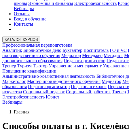
школы
Экономика и финансы
Электробезопасность
Юрис
Вебинары
Отзывы
Вход в обучение
Контакты
КАТАЛОГ КУРСОВ
Профессиональная переподготовка
Аналитик
Библиотечное дело
Бухгалтер
Воспитатель
ГО и ЧС
производственного обучения
Медиатор
Менеджер
Методист
Ме
дополнительного образования
Педагог-организатор
Педагог-пс
Тренер
Туризм
Тьютор
Управление и менеджмент
Управление 
Повышение квалификации
Административно-хозяйственная деятельность
Библиотечное д
Маркетолог
Мастер производственного обучения
Медиатор
Ме
образования
Педагог-организатор
Педагог-психолог
Первая п
искусства
Социальный педагог
Социальный работник
Тренер
Электробезопасность
Юрист
Вебинары
Главная
Способы оплаты в г. Киселёвс