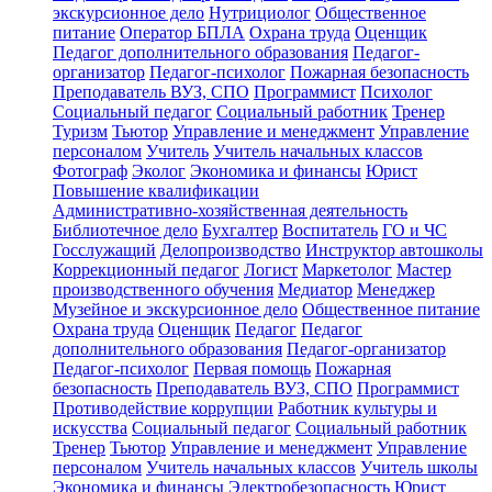
экскурсионное дело
Нутрициолог
Общественное
питание
Оператор БПЛА
Охрана труда
Оценщик
Педагог дополнительного образования
Педагог-
организатор
Педагог-психолог
Пожарная безопасность
Преподаватель ВУЗ, СПО
Программист
Психолог
Социальный педагог
Социальный работник
Тренер
Туризм
Тьютор
Управление и менеджмент
Управление
персоналом
Учитель
Учитель начальных классов
Фотограф
Эколог
Экономика и финансы
Юрист
Повышение квалификации
Административно-хозяйственная деятельность
Библиотечное дело
Бухгалтер
Воспитатель
ГО и ЧС
Госслужащий
Делопроизводство
Инструктор автошколы
Коррекционный педагог
Логист
Маркетолог
Мастер
производственного обучения
Медиатор
Менеджер
Музейное и экскурсионное дело
Общественное питание
Охрана труда
Оценщик
Педагог
Педагог
дополнительного образования
Педагог-организатор
Педагог-психолог
Первая помощь
Пожарная
безопасность
Преподаватель ВУЗ, СПО
Программист
Противодействие коррупции
Работник культуры и
искусства
Социальный педагог
Социальный работник
Тренер
Тьютор
Управление и менеджмент
Управление
персоналом
Учитель начальных классов
Учитель школы
Экономика и финансы
Электробезопасность
Юрист