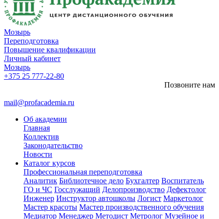
Мозырь
Переподготовка
Повышение квалификации
Личный кабинет
Мозырь
+375 25 777-22-80
Позвоните нам
mail@profacademia.ru
Об академии
Главная
Коллектив
Законодательство
Новости
Каталог курсов
Профессиональная переподготовка
Аналитик
Библиотечное дело
Бухгалтер
Воспитатель
ГО и ЧС
Госслужащий
Делопроизводство
Дефектолог
Инженер
Инструктор автошколы
Логист
Маркетолог
Мастер красоты
Мастер производственного обучения
Медиатор
Менеджер
Методист
Метролог
Музейное и