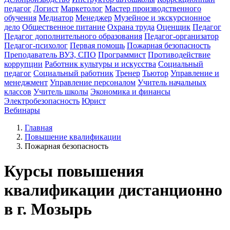
педагог
Логист
Маркетолог
Мастер производственного
обучения
Медиатор
Менеджер
Музейное и экскурсионное
дело
Общественное питание
Охрана труда
Оценщик
Педагог
Педагог дополнительного образования
Педагог-организатор
Педагог-психолог
Первая помощь
Пожарная безопасность
Преподаватель ВУЗ, СПО
Программист
Противодействие
коррупции
Работник культуры и искусства
Социальный
педагог
Социальный работник
Тренер
Тьютор
Управление и
менеджмент
Управление персоналом
Учитель начальных
классов
Учитель школы
Экономика и финансы
Электробезопасность
Юрист
Вебинары
Главная
Повышение квалификации
Пожарная безопасность
Курсы повышения
квалификации дистанционно
в г. Мозырь