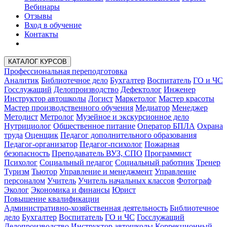
Вебинары
Отзывы
Вход в обучение
Контакты
КАТАЛОГ КУРСОВ
Профессиональная переподготовка
Аналитик
Библиотечное дело
Бухгалтер
Воспитатель
ГО и ЧС
Госслужащий
Делопроизводство
Дефектолог
Инженер
Инструктор автошколы
Логист
Маркетолог
Мастер красоты
Мастер производственного обучения
Медиатор
Менеджер
Методист
Метролог
Музейное и экскурсионное дело
Нутрициолог
Общественное питание
Оператор БПЛА
Охрана
труда
Оценщик
Педагог дополнительного образования
Педагог-организатор
Педагог-психолог
Пожарная
безопасность
Преподаватель ВУЗ, СПО
Программист
Психолог
Социальный педагог
Социальный работник
Тренер
Туризм
Тьютор
Управление и менеджмент
Управление
персоналом
Учитель
Учитель начальных классов
Фотограф
Эколог
Экономика и финансы
Юрист
Повышение квалификации
Административно-хозяйственная деятельность
Библиотечное
дело
Бухгалтер
Воспитатель
ГО и ЧС
Госслужащий
Делопроизводство
Инструктор автошколы
Коррекционный