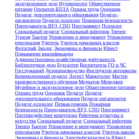
экскурсионное дело
Нутрициолог
Общественное
питание
Оператор БПЛА
Охрана труда
Оценщик
Педагог дополнительного образования
Педагог-
организатор
Педагог-психолог
Пожарная безопасность
Преподаватель ВУЗ, СПО
Программист
Психолог
Социальный педагог
Социальный работник
Тренер
Туризм
Тьютор
Управление и менеджмент
Управление
персоналом
Учитель
Учитель начальных классов
Фотограф
Эколог
Экономика и финансы
Юрист
Повышение квалификации
Административно-хозяйственная деятельность
Библиотечное дело
Бухгалтер
Воспитатель
ГО и ЧС
Госслужащий
Делопроизводство
Инструктор автошколы
Коррекционный педагог
Логист
Маркетолог
Мастер
производственного обучения
Медиатор
Менеджер
Музейное и экскурсионное дело
Общественное питание
Охрана труда
Оценщик
Педагог
Педагог
дополнительного образования
Педагог-организатор
Педагог-психолог
Первая помощь
Пожарная
безопасность
Преподаватель ВУЗ, СПО
Программист
Противодействие коррупции
Работник культуры и
искусства
Социальный педагог
Социальный работник
Тренер
Тьютор
Управление и менеджмент
Управление
персоналом
Учитель начальных классов
Учитель школы
Экономика и финансы
Электробезопасность
Юрист