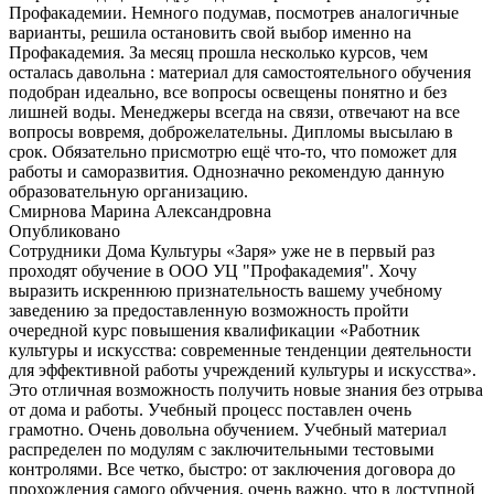
Профакадемии. Немного подумав, посмотрев аналогичные
варианты, решила остановить свой выбор именно на
Профакадемия. За месяц прошла несколько курсов, чем
осталась давольна : материал для самостоятельного обучения
подобран идеально, все вопросы освещены понятно и без
лишней воды. Менеджеры всегда на связи, отвечают на все
вопросы вовремя, доброжелательны. Дипломы высылаю в
срок. Обязательно присмотрю ещё что-то, что поможет для
работы и саморазвития. Однозначно рекомендую данную
образовательную организацию.
Смирнова Марина Александровна
Опубликовано
Сотрудники Дома Культуры «Заря» уже не в первый раз
проходят обучение в ООО УЦ "Профакадемия". Хочу
выразить искреннюю признательность вашему учебному
заведению за предоставленную возможность пройти
очередной курс повышения квалификации «Работник
культуры и искусства: современные тенденции деятельности
для эффективной работы учреждений культуры и искусства».
Это отличная возможность получить новые знания без отрыва
от дома и работы. Учебный процесс поставлен очень
грамотно. Очень довольна обучением. Учебный материал
распределен по модулям с заключительными тестовыми
контролями. Все четко, быстро: от заключения договора до
прохождения самого обучения, очень важно, что в доступной