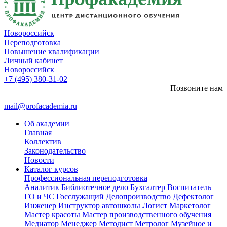
Новороссийск
Переподготовка
Повышение квалификации
Личный кабинет
Новороссийск
+7 (495) 380-31-02
Позвоните нам
mail@profacademia.ru
Об академии
Главная
Коллектив
Законодательство
Новости
Каталог курсов
Профессиональная переподготовка
Аналитик
Библиотечное дело
Бухгалтер
Воспитатель
ГО и ЧС
Госслужащий
Делопроизводство
Дефектолог
Инженер
Инструктор автошколы
Логист
Маркетолог
Мастер красоты
Мастер производственного обучения
Медиатор
Менеджер
Методист
Метролог
Музейное и