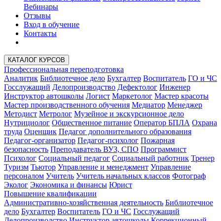
Вебинары
Отзывы
Вход в обучение
Контакты
КАТАЛОГ КУРСОВ
Профессиональная переподготовка
Аналитик
Библиотечное дело
Бухгалтер
Воспитатель
ГО и ЧС
Госслужащий
Делопроизводство
Дефектолог
Инженер
Инструктор автошколы
Логист
Маркетолог
Мастер красоты
Мастер производственного обучения
Медиатор
Менеджер
Методист
Метролог
Музейное и экскурсионное дело
Нутрициолог
Общественное питание
Оператор БПЛА
Охрана
труда
Оценщик
Педагог дополнительного образования
Педагог-организатор
Педагог-психолог
Пожарная
безопасность
Преподаватель ВУЗ, СПО
Программист
Психолог
Социальный педагог
Социальный работник
Тренер
Туризм
Тьютор
Управление и менеджмент
Управление
персоналом
Учитель
Учитель начальных классов
Фотограф
Эколог
Экономика и финансы
Юрист
Повышение квалификации
Административно-хозяйственная деятельность
Библиотечное
дело
Бухгалтер
Воспитатель
ГО и ЧС
Госслужащий
Делопроизводство
Инструктор автошколы
Коррекционный