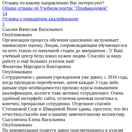
Отзывы по какому направлению Вас интересуют?
Общие отзывы об Учебном центре "Профакадемия"
14
Отзывы о повышении квалификации
1
Сысоев Вячеслав Васильевич
Опубликовано
Организация процесса обучения однозначно заслуживает
наивысшую оценку. Лицам, сопровождающим обучающегося
на всех этапах от начальной стадии до завершения - 5! Ваш
учебный центр безусловно нужен людям. Спасибо за вашу
работу и ещё больших успехов вам!
Филатова Маргарита Викторовна
Опубликовано
Сотрудничаем с данным учреждением уже давно, с 2016 года,
когда проходила переобучение, затем каждые 3 года либо
раньше (при необходимости) прохожу курсы повышения
квалификации, коллеги тоже активно сотрудничают. Очень
удобный интерфейс сайта, отличная ценовая политика и,
конечно, прекрасные сотрудники. Отдельное спасибо
Степановой Седе и Шмыревой Инне (дамы, простите, что без
отчества),спасибо вам и вашему замечательному коллективу.
Сысолятина Елена Васильевна
Опубликовано
По рекомендации подруги давно присматриваюсь к курсам