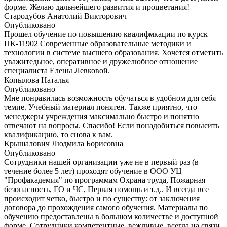
форме. Желаю дальнейшего развития и процветания!
Стародубов Анатолий Викторович
Опубликовано
Прошел обучение по повышению квалифмкации по курск
ПК-11902 Современные образовательные методики и
технологии в системе высшего образования. Хочется отметить
уважитедьное, оперативное и дружелюбное отношение
специалиста Елены Левковой.
Копылова Наталья
Опубликовано
Мне понравилась возможность обучаться в удобном для себя
темпе. Учебный материал понятен. Также приятно, что
менеджеры учреждения максимально быстро и понятно
отвечают на вопросы. Спасибо! Если понадобиться повысить
квалификацию, то снова к вам.
Крышалович Людмила Борисовна
Опубликовано
Сотрудники нашей организации уже не в первый раз (в
течение более 5 лет) проходят обучение в ООО УЦ
"Профакадемия" по программам Охрана труда, Пожарная
безопасность, ГО и ЧС, Первая помощь и т.д.. И всегда все
происходит четко, быстро и по существу: от заключения
договора до прохождения самого обучения. Материалы по
обучению предоставлены в большом количестве и доступной
форме. Сотрудники компетентные, вежливые, всегда на связи.