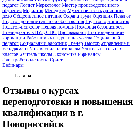
педагог
Логист
Маркетолог
Мастер производственного
обучения
Медиатор
Менеджер
Музейное и экскурсионное
дело
Общественное питание
Охрана труда
Оценщик
Педагог
Педагог дополнительного образования
Педагог-организатор
Педагог-психолог
Первая помощь
Пожарная безопасность
Преподаватель ВУЗ, СПО
Программист
Противодействие
коррупции
Работник культуры и искусства
Социальный
педагог
Социальный работник
Тренер
Тьютор
Управление и
менеджмент
Управление персоналом
Учитель начальных
классов
Учитель школы
Экономика и финансы
Электробезопасность
Юрист
Вебинары
Главная
Отзывы о курсах
переподготовки и повышения
квалификации в г.
Новороссийск