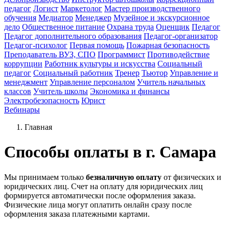
педагог
Логист
Маркетолог
Мастер производственного
обучения
Медиатор
Менеджер
Музейное и экскурсионное
дело
Общественное питание
Охрана труда
Оценщик
Педагог
Педагог дополнительного образования
Педагог-организатор
Педагог-психолог
Первая помощь
Пожарная безопасность
Преподаватель ВУЗ, СПО
Программист
Противодействие
коррупции
Работник культуры и искусства
Социальный
педагог
Социальный работник
Тренер
Тьютор
Управление и
менеджмент
Управление персоналом
Учитель начальных
классов
Учитель школы
Экономика и финансы
Электробезопасность
Юрист
Вебинары
Главная
Способы оплаты в г. Самара
Мы принимаем только
безналичную оплату
от физических и
юридических лиц. Счет на оплату для юридических лиц
формируется автоматически после оформления заказа.
Физические лица могут оплатить онлайн сразу после
оформления заказа платежными картами.