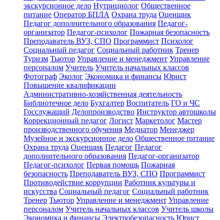
экскурсионное дело
Нутрициолог
Общественное
питание
Оператор БПЛА
Охрана труда
Оценщик
Педагог дополнительного образования
Педагог-
организатор
Педагог-психолог
Пожарная безопасность
Преподаватель ВУЗ, СПО
Программист
Психолог
Социальный педагог
Социальный работник
Тренер
Туризм
Тьютор
Управление и менеджмент
Управление
персоналом
Учитель
Учитель начальных классов
Фотограф
Эколог
Экономика и финансы
Юрист
Повышение квалификации
Административно-хозяйственная деятельность
Библиотечное дело
Бухгалтер
Воспитатель
ГО и ЧС
Госслужащий
Делопроизводство
Инструктор автошколы
Коррекционный педагог
Логист
Маркетолог
Мастер
производственного обучения
Медиатор
Менеджер
Музейное и экскурсионное дело
Общественное питание
Охрана труда
Оценщик
Педагог
Педагог
дополнительного образования
Педагог-организатор
Педагог-психолог
Первая помощь
Пожарная
безопасность
Преподаватель ВУЗ, СПО
Программист
Противодействие коррупции
Работник культуры и
искусства
Социальный педагог
Социальный работник
Тренер
Тьютор
Управление и менеджмент
Управление
персоналом
Учитель начальных классов
Учитель школы
Экономика и финансы
Электробезопасность
Юрист