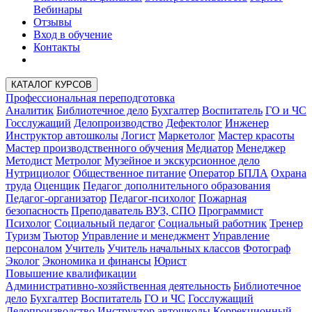
Вебинары
Отзывы
Вход в обучение
Контакты
КАТАЛОГ КУРСОВ
Профессиональная переподготовка
Аналитик
Библиотечное дело
Бухгалтер
Воспитатель
ГО и ЧС
Госслужащий
Делопроизводство
Дефектолог
Инженер
Инструктор автошколы
Логист
Маркетолог
Мастер красоты
Мастер производственного обучения
Медиатор
Менеджер
Методист
Метролог
Музейное и экскурсионное дело
Нутрициолог
Общественное питание
Оператор БПЛА
Охрана
труда
Оценщик
Педагог дополнительного образования
Педагог-организатор
Педагог-психолог
Пожарная
безопасность
Преподаватель ВУЗ, СПО
Программист
Психолог
Социальный педагог
Социальный работник
Тренер
Туризм
Тьютор
Управление и менеджмент
Управление
персоналом
Учитель
Учитель начальных классов
Фотограф
Эколог
Экономика и финансы
Юрист
Повышение квалификации
Административно-хозяйственная деятельность
Библиотечное
дело
Бухгалтер
Воспитатель
ГО и ЧС
Госслужащий
Делопроизводство
Инструктор автошколы
Коррекционный