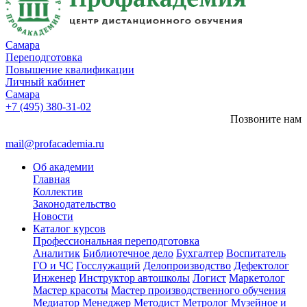
Самара
Переподготовка
Повышение квалификации
Личный кабинет
Самара
+7 (495) 380-31-02
Позвоните нам
mail@profacademia.ru
Об академии
Главная
Коллектив
Законодательство
Новости
Каталог курсов
Профессиональная переподготовка
Аналитик
Библиотечное дело
Бухгалтер
Воспитатель
ГО и ЧС
Госслужащий
Делопроизводство
Дефектолог
Инженер
Инструктор автошколы
Логист
Маркетолог
Мастер красоты
Мастер производственного обучения
Медиатор
Менеджер
Методист
Метролог
Музейное и