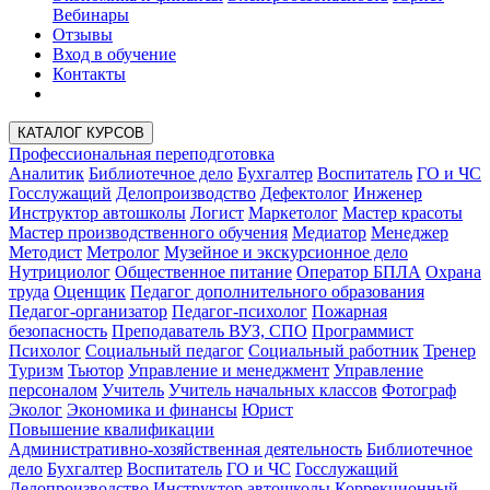
Вебинары
Отзывы
Вход в обучение
Контакты
КАТАЛОГ КУРСОВ
Профессиональная переподготовка
Аналитик
Библиотечное дело
Бухгалтер
Воспитатель
ГО и ЧС
Госслужащий
Делопроизводство
Дефектолог
Инженер
Инструктор автошколы
Логист
Маркетолог
Мастер красоты
Мастер производственного обучения
Медиатор
Менеджер
Методист
Метролог
Музейное и экскурсионное дело
Нутрициолог
Общественное питание
Оператор БПЛА
Охрана
труда
Оценщик
Педагог дополнительного образования
Педагог-организатор
Педагог-психолог
Пожарная
безопасность
Преподаватель ВУЗ, СПО
Программист
Психолог
Социальный педагог
Социальный работник
Тренер
Туризм
Тьютор
Управление и менеджмент
Управление
персоналом
Учитель
Учитель начальных классов
Фотограф
Эколог
Экономика и финансы
Юрист
Повышение квалификации
Административно-хозяйственная деятельность
Библиотечное
дело
Бухгалтер
Воспитатель
ГО и ЧС
Госслужащий
Делопроизводство
Инструктор автошколы
Коррекционный