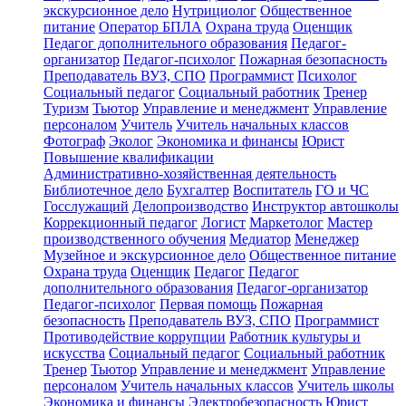
экскурсионное дело
Нутрициолог
Общественное
питание
Оператор БПЛА
Охрана труда
Оценщик
Педагог дополнительного образования
Педагог-
организатор
Педагог-психолог
Пожарная безопасность
Преподаватель ВУЗ, СПО
Программист
Психолог
Социальный педагог
Социальный работник
Тренер
Туризм
Тьютор
Управление и менеджмент
Управление
персоналом
Учитель
Учитель начальных классов
Фотограф
Эколог
Экономика и финансы
Юрист
Повышение квалификации
Административно-хозяйственная деятельность
Библиотечное дело
Бухгалтер
Воспитатель
ГО и ЧС
Госслужащий
Делопроизводство
Инструктор автошколы
Коррекционный педагог
Логист
Маркетолог
Мастер
производственного обучения
Медиатор
Менеджер
Музейное и экскурсионное дело
Общественное питание
Охрана труда
Оценщик
Педагог
Педагог
дополнительного образования
Педагог-организатор
Педагог-психолог
Первая помощь
Пожарная
безопасность
Преподаватель ВУЗ, СПО
Программист
Противодействие коррупции
Работник культуры и
искусства
Социальный педагог
Социальный работник
Тренер
Тьютор
Управление и менеджмент
Управление
персоналом
Учитель начальных классов
Учитель школы
Экономика и финансы
Электробезопасность
Юрист