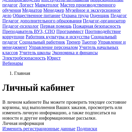
педагог
Логист
Маркетолог
Мастер производственного
обучения
Медиатор
Менеджер
Музейное и экскурсионное
дело
Общественное питание
Охрана труда
Оценщик
Педагог
Педагог дополнительного образования
Педагог-организатор
Педагог-психолог
Первая помощь
Пожарная безопасность
Преподаватель ВУЗ, СПО
Программист
Противодействие
коррупции
Работник культуры и искусства
Социальный
педагог
Социальный работник
Тренер
Тьютор
Управление и
менеджмент
Управление персоналом
Учитель начальных
классов
Учитель школы
Экономика и финансы
Электробезопасность
Юрист
Вебинары
Главная
Личный кабинет
В личном кабинете Вы можете проверить текущее состояние
корзины, ход выполнения Ваших заказов, просмотреть или
изменить личную информацию, а также подписаться на
новости и другие информационные рассылки.
Личная информация
Изменить регистрационные данные
Подписки