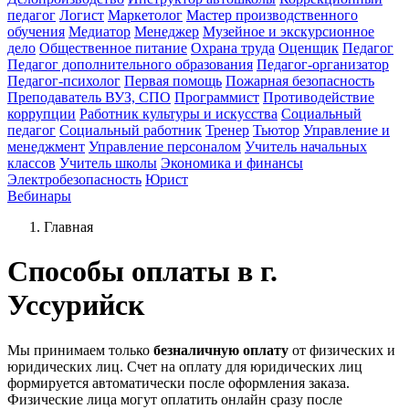
педагог
Логист
Маркетолог
Мастер производственного
обучения
Медиатор
Менеджер
Музейное и экскурсионное
дело
Общественное питание
Охрана труда
Оценщик
Педагог
Педагог дополнительного образования
Педагог-организатор
Педагог-психолог
Первая помощь
Пожарная безопасность
Преподаватель ВУЗ, СПО
Программист
Противодействие
коррупции
Работник культуры и искусства
Социальный
педагог
Социальный работник
Тренер
Тьютор
Управление и
менеджмент
Управление персоналом
Учитель начальных
классов
Учитель школы
Экономика и финансы
Электробезопасность
Юрист
Вебинары
Главная
Способы оплаты в г.
Уссурийск
Мы принимаем только
безналичную оплату
от физических и
юридических лиц. Счет на оплату для юридических лиц
формируется автоматически после оформления заказа.
Физические лица могут оплатить онлайн сразу после