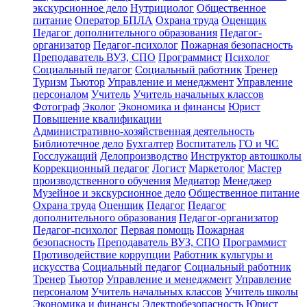
экскурсионное дело
Нутрициолог
Общественное
питание
Оператор БПЛА
Охрана труда
Оценщик
Педагог дополнительного образования
Педагог-
организатор
Педагог-психолог
Пожарная безопасность
Преподаватель ВУЗ, СПО
Программист
Психолог
Социальный педагог
Социальный работник
Тренер
Туризм
Тьютор
Управление и менеджмент
Управление
персоналом
Учитель
Учитель начальных классов
Фотограф
Эколог
Экономика и финансы
Юрист
Повышение квалификации
Административно-хозяйственная деятельность
Библиотечное дело
Бухгалтер
Воспитатель
ГО и ЧС
Госслужащий
Делопроизводство
Инструктор автошколы
Коррекционный педагог
Логист
Маркетолог
Мастер
производственного обучения
Медиатор
Менеджер
Музейное и экскурсионное дело
Общественное питание
Охрана труда
Оценщик
Педагог
Педагог
дополнительного образования
Педагог-организатор
Педагог-психолог
Первая помощь
Пожарная
безопасность
Преподаватель ВУЗ, СПО
Программист
Противодействие коррупции
Работник культуры и
искусства
Социальный педагог
Социальный работник
Тренер
Тьютор
Управление и менеджмент
Управление
персоналом
Учитель начальных классов
Учитель школы
Экономика и финансы
Электробезопасность
Юрист