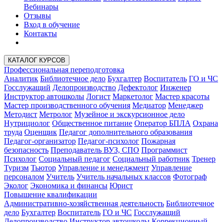
Вебинары
Отзывы
Вход в обучение
Контакты
КАТАЛОГ КУРСОВ
Профессиональная переподготовка
Аналитик
Библиотечное дело
Бухгалтер
Воспитатель
ГО и ЧС
Госслужащий
Делопроизводство
Дефектолог
Инженер
Инструктор автошколы
Логист
Маркетолог
Мастер красоты
Мастер производственного обучения
Медиатор
Менеджер
Методист
Метролог
Музейное и экскурсионное дело
Нутрициолог
Общественное питание
Оператор БПЛА
Охрана
труда
Оценщик
Педагог дополнительного образования
Педагог-организатор
Педагог-психолог
Пожарная
безопасность
Преподаватель ВУЗ, СПО
Программист
Психолог
Социальный педагог
Социальный работник
Тренер
Туризм
Тьютор
Управление и менеджмент
Управление
персоналом
Учитель
Учитель начальных классов
Фотограф
Эколог
Экономика и финансы
Юрист
Повышение квалификации
Административно-хозяйственная деятельность
Библиотечное
дело
Бухгалтер
Воспитатель
ГО и ЧС
Госслужащий
Делопроизводство
Инструктор автошколы
Коррекционный