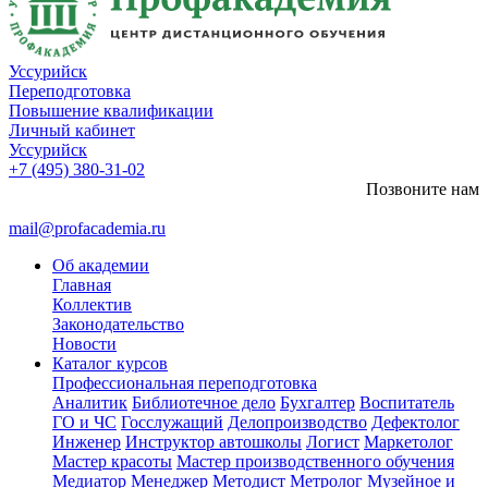
Уссурийск
Переподготовка
Повышение квалификации
Личный кабинет
Уссурийск
+7 (495) 380-31-02
Позвоните нам
mail@profacademia.ru
Об академии
Главная
Коллектив
Законодательство
Новости
Каталог курсов
Профессиональная переподготовка
Аналитик
Библиотечное дело
Бухгалтер
Воспитатель
ГО и ЧС
Госслужащий
Делопроизводство
Дефектолог
Инженер
Инструктор автошколы
Логист
Маркетолог
Мастер красоты
Мастер производственного обучения
Медиатор
Менеджер
Методист
Метролог
Музейное и