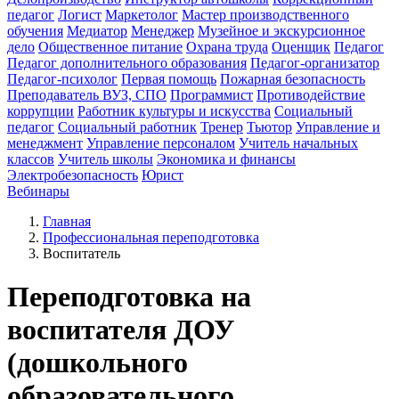
педагог
Логист
Маркетолог
Мастер производственного
обучения
Медиатор
Менеджер
Музейное и экскурсионное
дело
Общественное питание
Охрана труда
Оценщик
Педагог
Педагог дополнительного образования
Педагог-организатор
Педагог-психолог
Первая помощь
Пожарная безопасность
Преподаватель ВУЗ, СПО
Программист
Противодействие
коррупции
Работник культуры и искусства
Социальный
педагог
Социальный работник
Тренер
Тьютор
Управление и
менеджмент
Управление персоналом
Учитель начальных
классов
Учитель школы
Экономика и финансы
Электробезопасность
Юрист
Вебинары
Главная
Профессиональная переподготовка
Воспитатель
Переподготовка на
воспитателя ДОУ
(дошкольного
образовательного