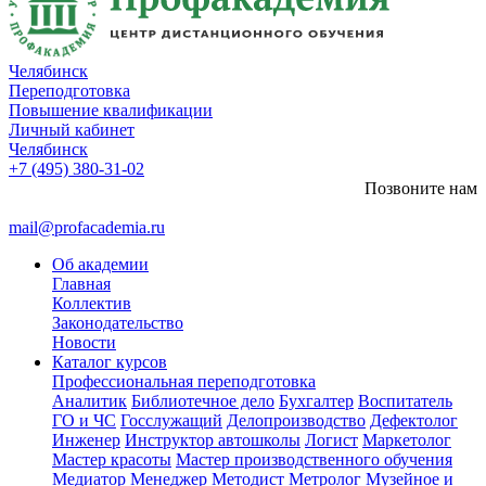
Челябинск
Переподготовка
Повышение квалификации
Личный кабинет
Челябинск
+7 (495) 380-31-02
Позвоните нам
mail@profacademia.ru
Об академии
Главная
Коллектив
Законодательство
Новости
Каталог курсов
Профессиональная переподготовка
Аналитик
Библиотечное дело
Бухгалтер
Воспитатель
ГО и ЧС
Госслужащий
Делопроизводство
Дефектолог
Инженер
Инструктор автошколы
Логист
Маркетолог
Мастер красоты
Мастер производственного обучения
Медиатор
Менеджер
Методист
Метролог
Музейное и