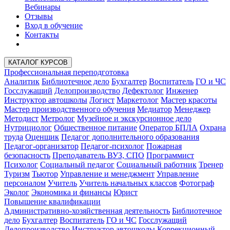
Вебинары
Отзывы
Вход в обучение
Контакты
КАТАЛОГ КУРСОВ
Профессиональная переподготовка
Аналитик
Библиотечное дело
Бухгалтер
Воспитатель
ГО и ЧС
Госслужащий
Делопроизводство
Дефектолог
Инженер
Инструктор автошколы
Логист
Маркетолог
Мастер красоты
Мастер производственного обучения
Медиатор
Менеджер
Методист
Метролог
Музейное и экскурсионное дело
Нутрициолог
Общественное питание
Оператор БПЛА
Охрана
труда
Оценщик
Педагог дополнительного образования
Педагог-организатор
Педагог-психолог
Пожарная
безопасность
Преподаватель ВУЗ, СПО
Программист
Психолог
Социальный педагог
Социальный работник
Тренер
Туризм
Тьютор
Управление и менеджмент
Управление
персоналом
Учитель
Учитель начальных классов
Фотограф
Эколог
Экономика и финансы
Юрист
Повышение квалификации
Административно-хозяйственная деятельность
Библиотечное
дело
Бухгалтер
Воспитатель
ГО и ЧС
Госслужащий
Делопроизводство
Инструктор автошколы
Коррекционный