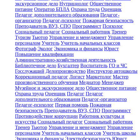
экскурсионное дело
Нутрициолог
Общественное
питание
Оператор БПЛА
Охрана труда
Оценщик
Педагог дополнительного образования
Педагог-
организатор
Педагог-психолог
Пожарная безопасность
Преподаватель ВУЗ, СПО
Программист
Психолог
Социальный педагог
Социальный работник
Тренер
Туризм
Тьютор
Управление и менеджмент
Управление
персоналом
Учитель
Учитель начальных классов
Фотограф
Эколог
Экономика и финансы
Юрист
Повышение квалификации
Административно-хозяйственная деятельность
Библиотечное дело
Бухгалтер
Воспитатель
ГО и ЧС
Госслужащий
Делопроизводство
Инструктор автошколы
Коррекционный педагог
Логист
Маркетолог
Мастер
производственного обучения
Медиатор
Менеджер
Музейное и экскурсионное дело
Общественное питание
Охрана труда
Оценщик
Педагог
Педагог
дополнительного образования
Педагог-организатор
Педагог-психолог
Первая помощь
Пожарная
безопасность
Преподаватель ВУЗ, СПО
Программист
Противодействие коррупции
Работник культуры и
искусства
Социальный педагог
Социальный работник
Тренер
Тьютор
Управление и менеджмент
Управление
персоналом
Учитель начальных классов
Учитель школы
Экономика и финансы
Электробезопасность
Юрист