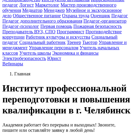
педагог
Логист
Маркетолог
Мастер производственного
обучения
Медиатор
Менеджер
Музейное и экскурсионное
дело
Общественное питание
Охрана труда
Оценщик
Педагог
Педагог дополнительного образования
Педагог-организатор
Педагог-психолог
Первая помощь
Пожарная безопасность
Преподаватель ВУЗ, СПО
Программист
Противодействие
коррупции
Работник культуры и искусства
Социальный
педагог
Социальный работник
Тренер
Тьютор
Управление и
менеджмент
Управление персоналом
Учитель начальных
классов
Учитель школы
Экономика и финансы
Электробезопасность
Юрист
Вебинары
Главная
Институт профессиональной
переподготовки и повышения
квалификации в г. Челябинск
Академия работает без перерыва и выходных! Звоните,
пишите или оставляйте заявку в любой день!