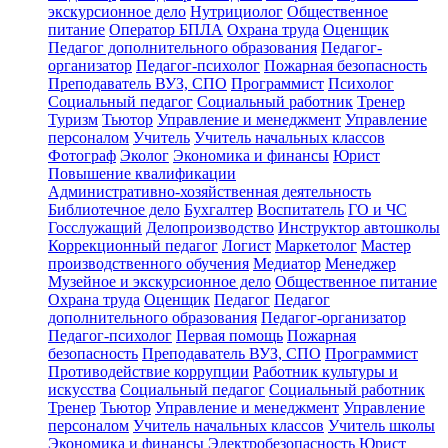
экскурсионное дело
Нутрициолог
Общественное
питание
Оператор БПЛА
Охрана труда
Оценщик
Педагог дополнительного образования
Педагог-
организатор
Педагог-психолог
Пожарная безопасность
Преподаватель ВУЗ, СПО
Программист
Психолог
Социальный педагог
Социальный работник
Тренер
Туризм
Тьютор
Управление и менеджмент
Управление
персоналом
Учитель
Учитель начальных классов
Фотограф
Эколог
Экономика и финансы
Юрист
Повышение квалификации
Административно-хозяйственная деятельность
Библиотечное дело
Бухгалтер
Воспитатель
ГО и ЧС
Госслужащий
Делопроизводство
Инструктор автошколы
Коррекционный педагог
Логист
Маркетолог
Мастер
производственного обучения
Медиатор
Менеджер
Музейное и экскурсионное дело
Общественное питание
Охрана труда
Оценщик
Педагог
Педагог
дополнительного образования
Педагог-организатор
Педагог-психолог
Первая помощь
Пожарная
безопасность
Преподаватель ВУЗ, СПО
Программист
Противодействие коррупции
Работник культуры и
искусства
Социальный педагог
Социальный работник
Тренер
Тьютор
Управление и менеджмент
Управление
персоналом
Учитель начальных классов
Учитель школы
Экономика и финансы
Электробезопасность
Юрист