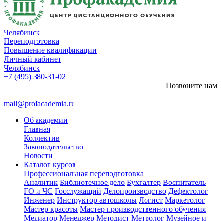
Челябинск
Переподготовка
Повышение квалификации
Личный кабинет
Челябинск
+7 (495) 380-31-02
Позвоните нам
mail@profacademia.ru
Об академии
Главная
Коллектив
Законодательство
Новости
Каталог курсов
Профессиональная переподготовка
Аналитик
Библиотечное дело
Бухгалтер
Воспитатель
ГО и ЧС
Госслужащий
Делопроизводство
Дефектолог
Инженер
Инструктор автошколы
Логист
Маркетолог
Мастер красоты
Мастер производственного обучения
Медиатор
Менеджер
Методист
Метролог
Музейное и