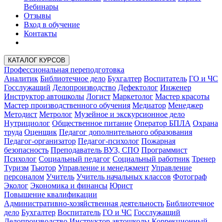
Вебинары
Отзывы
Вход в обучение
Контакты
КАТАЛОГ КУРСОВ
Профессиональная переподготовка
Аналитик
Библиотечное дело
Бухгалтер
Воспитатель
ГО и ЧС
Госслужащий
Делопроизводство
Дефектолог
Инженер
Инструктор автошколы
Логист
Маркетолог
Мастер красоты
Мастер производственного обучения
Медиатор
Менеджер
Методист
Метролог
Музейное и экскурсионное дело
Нутрициолог
Общественное питание
Оператор БПЛА
Охрана
труда
Оценщик
Педагог дополнительного образования
Педагог-организатор
Педагог-психолог
Пожарная
безопасность
Преподаватель ВУЗ, СПО
Программист
Психолог
Социальный педагог
Социальный работник
Тренер
Туризм
Тьютор
Управление и менеджмент
Управление
персоналом
Учитель
Учитель начальных классов
Фотограф
Эколог
Экономика и финансы
Юрист
Повышение квалификации
Административно-хозяйственная деятельность
Библиотечное
дело
Бухгалтер
Воспитатель
ГО и ЧС
Госслужащий
Делопроизводство
Инструктор автошколы
Коррекционный