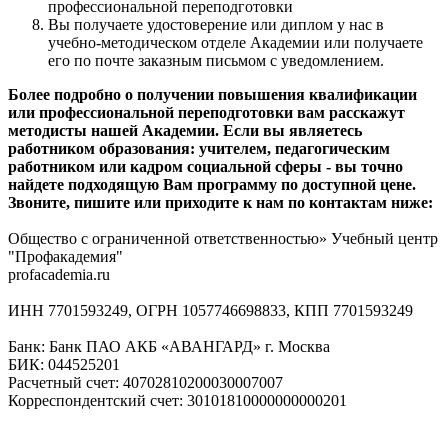
профессиональной переподготовки
Вы получаете удостоверение или диплом у нас в
учебно-методическом отделе Академии или получаете
его по почте заказным письмом с уведомлением.
Более подробно о получении повышения квалификации
или профессиональной переподготовки вам расскажут
методисты нашей Академии. Если вы являетесь
работником образования: учителем, педагогическим
работником или кадром социальной сферы - вы точно
найдете подходящую Вам программу по доступной цене.
Звоните, пишите или приходите к нам по контактам ниже:
Общество с ограниченной ответственностью» Учебный центр
"Профакадемия"
profacademia.ru
ИНН 7701593249, ОГРН 1057746698833, КПП 7701593249
Банк: Банк ПАО АКБ «АВАНГАРД» г. Москва
БИК: 044525201
Расчетный счет: 40702810200030007007
Корреспондентский счет: 30101810000000000201