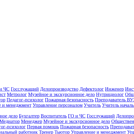
и ЧС
Госслужащий
Делопроизводство
Дефектолог
Инженер
Инс
ист
Метролог
Музейное и экскурсионное дело
Нутрициолог
Общ
тор
Педагог-психолог
Пожарная безопасность
Преподаватель ВУ
е и менеджмент
Управление персоналом
Учитель
Учитель началь
ное дело
Бухгалтер
Воспитатель
ГО и ЧС
Госслужащий
Делопро
Медиатор
Менеджер
Музейное и экскурсионное дело
Обществен
гог-психолог
Первая помощь
Пожарная безопасность
Преподава
иальный работник
Тренер
Тьютор
Управление и менеджмент
Уп