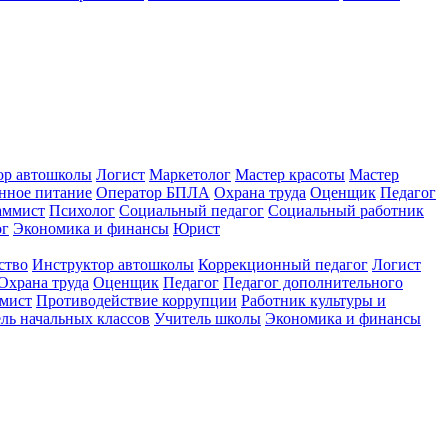
ор автошколы
Логист
Маркетолог
Мастер красоты
Мастер
нное питание
Оператор БПЛА
Охрана труда
Оценщик
Педагог
аммист
Психолог
Социальный педагог
Социальный работник
ог
Экономика и финансы
Юрист
ство
Инструктор автошколы
Коррекционный педагог
Логист
Охрана труда
Оценщик
Педагог
Педагог дополнительного
мист
Противодействие коррупции
Работник культуры и
ль начальных классов
Учитель школы
Экономика и финансы