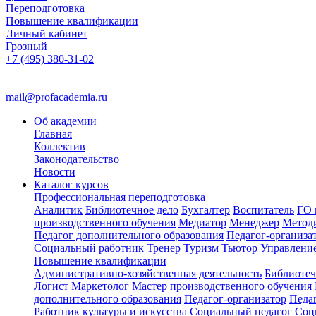
Переподготовка
Повышение квалификации
Личный кабинет
Грозный
+7 (495) 380-31-02
mail@profacademia.ru
Об академии
Главная
Коллектив
Законодательство
Новости
Каталог курсов
Профессиональная переподготовка
Аналитик
Библиотечное дело
Бухгалтер
Воспитатель
ГО 
производственного обучения
Медиатор
Менеджер
Метод
Педагог дополнительного образования
Педагог-организа
Социальный работник
Тренер
Туризм
Тьютор
Управлени
Повышение квалификации
Административно-хозяйственная деятельность
Библиотеч
Логист
Маркетолог
Мастер производственного обучения
дополнительного образования
Педагог-организатор
Педа
Работник культуры и искусства
Социальный педагог
Соц