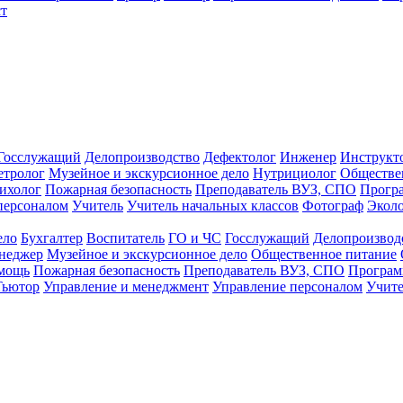
т
Госслужащий
Делопроизводство
Дефектолог
Инженер
Инструкт
тролог
Музейное и экскурсионное дело
Нутрициолог
Обществе
ихолог
Пожарная безопасность
Преподаватель ВУЗ, СПО
Прогр
персоналом
Учитель
Учитель начальных классов
Фотограф
Экол
ело
Бухгалтер
Воспитатель
ГО и ЧС
Госслужащий
Делопроизвод
неджер
Музейное и экскурсионное дело
Общественное питание
омощь
Пожарная безопасность
Преподаватель ВУЗ, СПО
Програм
Тьютор
Управление и менеджмент
Управление персоналом
Учите