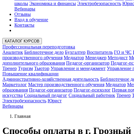
школы
Экономика и финансы
Электробезопасность
Юрис
Вебинары
Отзывы
Вход в обучение
Контакты
КАТАЛОГ КУРСОВ
Профессиональная переподготовка
Аналитик
Библиотечное дело
Бухгалтер
Воспитатель
ГО и ЧС
производственного обучения
Медиатор
Менеджер
Методист
Ме
дополнительного образования
Педагог-организатор
Педагог-пс
Тренер
Туризм
Тьютор
Управление и менеджмент
Управление 
Повышение квалификации
Административно-хозяйственная деятельность
Библиотечное д
Маркетолог
Мастер производственного обучения
Медиатор
Ме
образования
Педагог-организатор
Педагог-психолог
Первая п
искусства
Социальный педагог
Социальный работник
Тренер
Электробезопасность
Юрист
Вебинары
Главная
Способы оплаты в г. Грозный