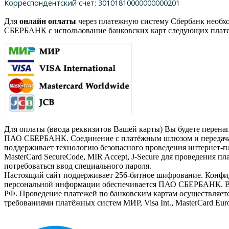
Корреспондентский счет: 30101810000000000201
Для
онлайн оплаты
через платежную систему Сбербанк необх
СБЕРБАНК с использование банковских карт следующих плат
Для оплаты (ввода реквизитов Вашей карты) Вы будете перен
ПАО СБЕРБАНК. Соединение с платёжным шлюзом и передача 
поддерживает технологию безопасного проведения интернет-пла
MasterCard SecureCode, MIR Accept, J-Secure для проведения п
потребоваться ввод специального пароля.
Настоящий сайт поддерживает 256-битное шифрование. Конф
персональной информации обеспечивается ПАО СБЕРБАНК. Вве
РФ. Проведение платежей по банковским картам осуществляетс
требованиями платёжных систем МИР, Visa Int., MasterCard Euro