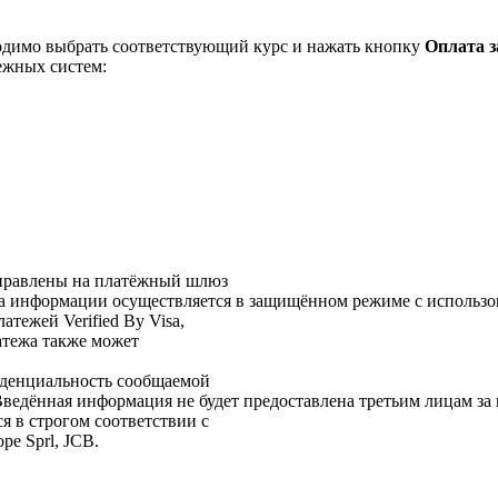
одимо выбрать соответствующий курс и нажать кнопку
Оплата з
ежных систем:
аправлены на платёжный шлюз
информации осуществляется в защищённом режиме с использов
тежей Verified By Visa,
латежа также может
иденциальность сообщаемой
дённая информация не будет предоставлена третьим лицам за 
я в строгом соответствии с
pe Sprl, JCB.