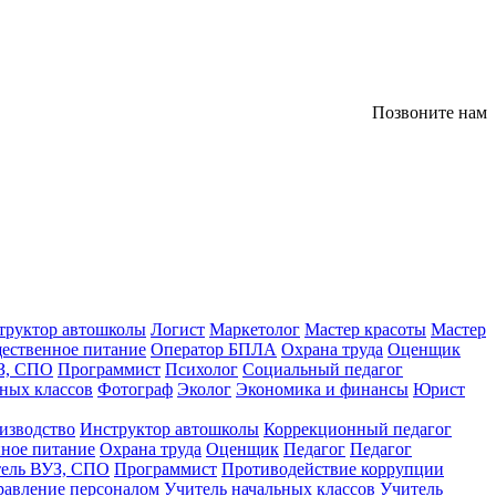
Позвоните нам
труктор автошколы
Логист
Маркетолог
Мастер красоты
Мастер
ественное питание
Оператор БПЛА
Охрана труда
Оценщик
З, СПО
Программист
Психолог
Социальный педагог
ных классов
Фотограф
Эколог
Экономика и финансы
Юрист
изводство
Инструктор автошколы
Коррекционный педагог
ное питание
Охрана труда
Оценщик
Педагог
Педагог
тель ВУЗ, СПО
Программист
Противодействие коррупции
равление персоналом
Учитель начальных классов
Учитель