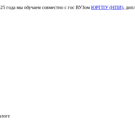
ода мы обучаем совместно с гос ВУЗом
ЮРГПУ (НПИ)
, дип
алоге