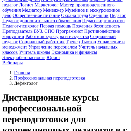
педагог
Логист
Маркетолог
Мастер производственного
обучения
Медиатор
Менеджер
Музейное и экскурсионное
дело
Общественное питание
Охрана труда
Оценщик
Педагог
Педагог дополнительного образования
Педагог-организатор
Педагог-психолог
Первая помощь
Пожарная безопасность
Преподаватель ВУЗ, СПО
Программист
Противодействие
коррупции
Работник культуры и искусства
Социальный
педагог
Социальный работник
Тренер
Тьютор
Управление и
менеджмент
Управление персоналом
Учитель начальных
классов
Учитель школы
Экономика и финансы
Электробезопасность
Юрист
Вебинары
Главная
Профессиональная переподготовка
Дефектолог
Дистанционные курсы
профессиональной
переподготовки для
коррекционных педагогов в г.