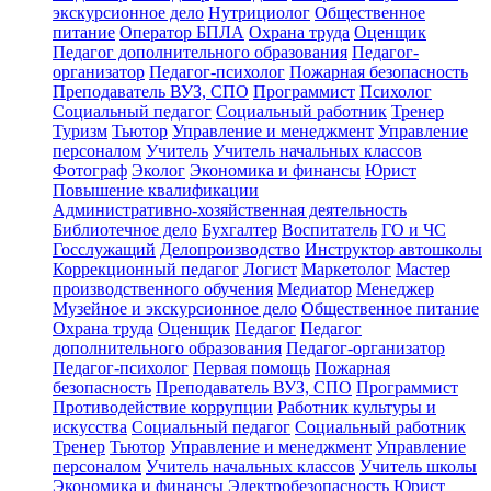
экскурсионное дело
Нутрициолог
Общественное
питание
Оператор БПЛА
Охрана труда
Оценщик
Педагог дополнительного образования
Педагог-
организатор
Педагог-психолог
Пожарная безопасность
Преподаватель ВУЗ, СПО
Программист
Психолог
Социальный педагог
Социальный работник
Тренер
Туризм
Тьютор
Управление и менеджмент
Управление
персоналом
Учитель
Учитель начальных классов
Фотограф
Эколог
Экономика и финансы
Юрист
Повышение квалификации
Административно-хозяйственная деятельность
Библиотечное дело
Бухгалтер
Воспитатель
ГО и ЧС
Госслужащий
Делопроизводство
Инструктор автошколы
Коррекционный педагог
Логист
Маркетолог
Мастер
производственного обучения
Медиатор
Менеджер
Музейное и экскурсионное дело
Общественное питание
Охрана труда
Оценщик
Педагог
Педагог
дополнительного образования
Педагог-организатор
Педагог-психолог
Первая помощь
Пожарная
безопасность
Преподаватель ВУЗ, СПО
Программист
Противодействие коррупции
Работник культуры и
искусства
Социальный педагог
Социальный работник
Тренер
Тьютор
Управление и менеджмент
Управление
персоналом
Учитель начальных классов
Учитель школы
Экономика и финансы
Электробезопасность
Юрист