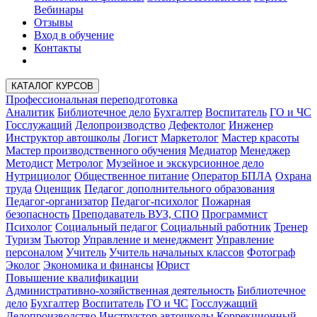
Вебинары
Отзывы
Вход в обучение
Контакты
КАТАЛОГ КУРСОВ
Профессиональная переподготовка
Аналитик
Библиотечное дело
Бухгалтер
Воспитатель
ГО и ЧС
Госслужащий
Делопроизводство
Дефектолог
Инженер
Инструктор автошколы
Логист
Маркетолог
Мастер красоты
Мастер производственного обучения
Медиатор
Менеджер
Методист
Метролог
Музейное и экскурсионное дело
Нутрициолог
Общественное питание
Оператор БПЛА
Охрана
труда
Оценщик
Педагог дополнительного образования
Педагог-организатор
Педагог-психолог
Пожарная
безопасность
Преподаватель ВУЗ, СПО
Программист
Психолог
Социальный педагог
Социальный работник
Тренер
Туризм
Тьютор
Управление и менеджмент
Управление
персоналом
Учитель
Учитель начальных классов
Фотограф
Эколог
Экономика и финансы
Юрист
Повышение квалификации
Административно-хозяйственная деятельность
Библиотечное
дело
Бухгалтер
Воспитатель
ГО и ЧС
Госслужащий
Делопроизводство
Инструктор автошколы
Коррекционный