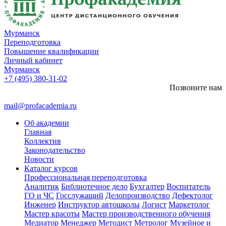
Мурманск
Переподготовка
Повышение квалификации
Личный кабинет
Мурманск
+7 (495) 380-31-02
Позвоните нам
mail@profacademia.ru
Об академии
Главная
Коллектив
Законодательство
Новости
Каталог курсов
Профессиональная переподготовка
Аналитик
Библиотечное дело
Бухгалтер
Воспитатель
ГО и ЧС
Госслужащий
Делопроизводство
Дефектолог
Инженер
Инструктор автошколы
Логист
Маркетолог
Мастер красоты
Мастер производственного обучения
Медиатор
Менеджер
Методист
Метролог
Музейное и