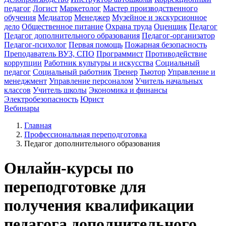
педагог
Логист
Маркетолог
Мастер производственного
обучения
Медиатор
Менеджер
Музейное и экскурсионное
дело
Общественное питание
Охрана труда
Оценщик
Педагог
Педагог дополнительного образования
Педагог-организатор
Педагог-психолог
Первая помощь
Пожарная безопасность
Преподаватель ВУЗ, СПО
Программист
Противодействие
коррупции
Работник культуры и искусства
Социальный
педагог
Социальный работник
Тренер
Тьютор
Управление и
менеджмент
Управление персоналом
Учитель начальных
классов
Учитель школы
Экономика и финансы
Электробезопасность
Юрист
Вебинары
Главная
Профессиональная переподготовка
Педагог дополнительного образования
Онлайн-курсы по
переподготовке для
получения квалификации
педагога дополнительного