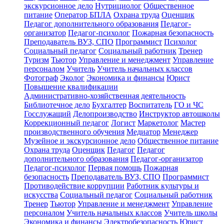
экскурсионное дело
Нутрициолог
Общественное
питание
Оператор БПЛА
Охрана труда
Оценщик
Педагог дополнительного образования
Педагог-
организатор
Педагог-психолог
Пожарная безопасность
Преподаватель ВУЗ, СПО
Программист
Психолог
Социальный педагог
Социальный работник
Тренер
Туризм
Тьютор
Управление и менеджмент
Управление
персоналом
Учитель
Учитель начальных классов
Фотограф
Эколог
Экономика и финансы
Юрист
Повышение квалификации
Административно-хозяйственная деятельность
Библиотечное дело
Бухгалтер
Воспитатель
ГО и ЧС
Госслужащий
Делопроизводство
Инструктор автошколы
Коррекционный педагог
Логист
Маркетолог
Мастер
производственного обучения
Медиатор
Менеджер
Музейное и экскурсионное дело
Общественное питание
Охрана труда
Оценщик
Педагог
Педагог
дополнительного образования
Педагог-организатор
Педагог-психолог
Первая помощь
Пожарная
безопасность
Преподаватель ВУЗ, СПО
Программист
Противодействие коррупции
Работник культуры и
искусства
Социальный педагог
Социальный работник
Тренер
Тьютор
Управление и менеджмент
Управление
персоналом
Учитель начальных классов
Учитель школы
Экономика и финансы
Электробезопасность
Юрист