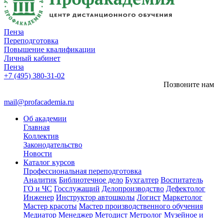
Пенза
Переподготовка
Повышение квалификации
Личный кабинет
Пенза
+7 (495) 380-31-02
Позвоните нам
mail@profacademia.ru
Об академии
Главная
Коллектив
Законодательство
Новости
Каталог курсов
Профессиональная переподготовка
Аналитик
Библиотечное дело
Бухгалтер
Воспитатель
ГО и ЧС
Госслужащий
Делопроизводство
Дефектолог
Инженер
Инструктор автошколы
Логист
Маркетолог
Мастер красоты
Мастер производственного обучения
Медиатор
Менеджер
Методист
Метролог
Музейное и