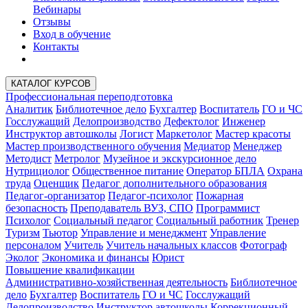
Вебинары
Отзывы
Вход в обучение
Контакты
КАТАЛОГ КУРСОВ
Профессиональная переподготовка
Аналитик
Библиотечное дело
Бухгалтер
Воспитатель
ГО и ЧС
Госслужащий
Делопроизводство
Дефектолог
Инженер
Инструктор автошколы
Логист
Маркетолог
Мастер красоты
Мастер производственного обучения
Медиатор
Менеджер
Методист
Метролог
Музейное и экскурсионное дело
Нутрициолог
Общественное питание
Оператор БПЛА
Охрана
труда
Оценщик
Педагог дополнительного образования
Педагог-организатор
Педагог-психолог
Пожарная
безопасность
Преподаватель ВУЗ, СПО
Программист
Психолог
Социальный педагог
Социальный работник
Тренер
Туризм
Тьютор
Управление и менеджмент
Управление
персоналом
Учитель
Учитель начальных классов
Фотограф
Эколог
Экономика и финансы
Юрист
Повышение квалификации
Административно-хозяйственная деятельность
Библиотечное
дело
Бухгалтер
Воспитатель
ГО и ЧС
Госслужащий
Делопроизводство
Инструктор автошколы
Коррекционный