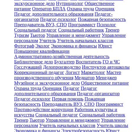
экскурсионное дело
Нутрициолог
Общественное
питание
Оператор БПЛА
Охрана труда
Оценщик
Педагог дополнительного образования
Педагог-
организатор
Педагог-психолог
Пожарная безопасность
Преподаватель ВУЗ, СПО
Программист
Психолог
Социальный педагог
Социальный работник
Тренер
Туризм
Тьютор
Управление и менеджмент
Управление
персоналом
Учитель
Учитель начальных классов
Фотограф
Эколог
Экономика и финансы
Юрист
Повышение квалификации
Административно-хозяйственная деятельность
Библиотечное дело
Бухгалтер
Воспитатель
ГО и ЧС
Госслужащий
Делопроизводство
Инструктор автошколы
Коррекционный педагог
Логист
Маркетолог
Мастер
производственного обучения
Медиатор
Менеджер
Музейное и экскурсионное дело
Общественное питание
Охрана труда
Оценщик
Педагог
Педагог
дополнительного образования
Педагог-организатор
Педагог-психолог
Первая помощь
Пожарная
безопасность
Преподаватель ВУЗ, СПО
Программист
Противодействие коррупции
Работник культуры и
искусства
Социальный педагог
Социальный работник
Тренер
Тьютор
Управление и менеджмент
Управление
персоналом
Учитель начальных классов
Учитель школы
Экономика и финансы
Электробезопасность
Юрист