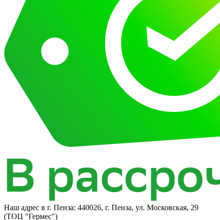
Наш адрес в
г. Пенза: 440026, г. Пенза, ул. Московская, 29
(ТОЦ "Гермес")