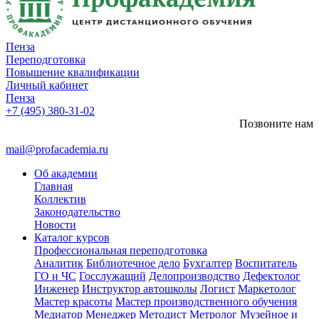
Пенза
Переподготовка
Повышение квалификации
Личный кабинет
Пенза
+7 (495) 380-31-02
Позвоните нам
mail@profacademia.ru
Об академии
Главная
Коллектив
Законодательство
Новости
Каталог курсов
Профессиональная переподготовка
Аналитик
Библиотечное дело
Бухгалтер
Воспитатель
ГО и ЧС
Госслужащий
Делопроизводство
Дефектолог
Инженер
Инструктор автошколы
Логист
Маркетолог
Мастер красоты
Мастер производственного обучения
Медиатор
Менеджер
Методист
Метролог
Музейное и