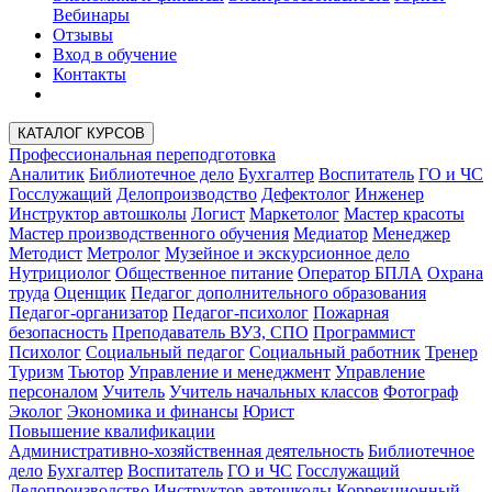
Вебинары
Отзывы
Вход в обучение
Контакты
КАТАЛОГ КУРСОВ
Профессиональная переподготовка
Аналитик
Библиотечное дело
Бухгалтер
Воспитатель
ГО и ЧС
Госслужащий
Делопроизводство
Дефектолог
Инженер
Инструктор автошколы
Логист
Маркетолог
Мастер красоты
Мастер производственного обучения
Медиатор
Менеджер
Методист
Метролог
Музейное и экскурсионное дело
Нутрициолог
Общественное питание
Оператор БПЛА
Охрана
труда
Оценщик
Педагог дополнительного образования
Педагог-организатор
Педагог-психолог
Пожарная
безопасность
Преподаватель ВУЗ, СПО
Программист
Психолог
Социальный педагог
Социальный работник
Тренер
Туризм
Тьютор
Управление и менеджмент
Управление
персоналом
Учитель
Учитель начальных классов
Фотограф
Эколог
Экономика и финансы
Юрист
Повышение квалификации
Административно-хозяйственная деятельность
Библиотечное
дело
Бухгалтер
Воспитатель
ГО и ЧС
Госслужащий
Делопроизводство
Инструктор автошколы
Коррекционный