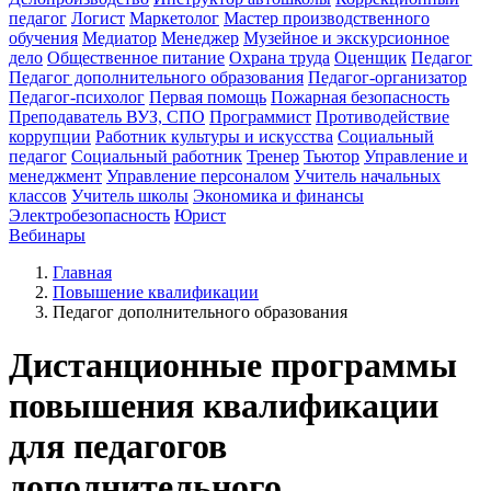
педагог
Логист
Маркетолог
Мастер производственного
обучения
Медиатор
Менеджер
Музейное и экскурсионное
дело
Общественное питание
Охрана труда
Оценщик
Педагог
Педагог дополнительного образования
Педагог-организатор
Педагог-психолог
Первая помощь
Пожарная безопасность
Преподаватель ВУЗ, СПО
Программист
Противодействие
коррупции
Работник культуры и искусства
Социальный
педагог
Социальный работник
Тренер
Тьютор
Управление и
менеджмент
Управление персоналом
Учитель начальных
классов
Учитель школы
Экономика и финансы
Электробезопасность
Юрист
Вебинары
Главная
Повышение квалификации
Педагог дополнительного образования
Дистанционные программы
повышения квалификации
для педагогов
дополнительного