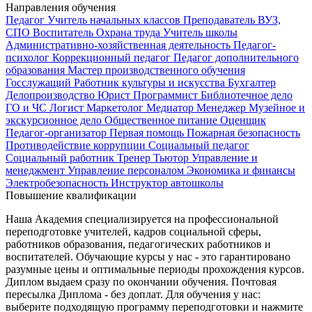
Направления обучения
Педагог
Учитель начальных классов
Преподаватель ВУЗ,
СПО
Воспитатель
Охрана труда
Учитель школы
Административно-хозяйственная деятельность
Педагог-
психолог
Коррекционный педагог
Педагог дополнительного
образования
Мастер производственного обучения
Госслужащий
Работник культуры и искусства
Бухгалтер
Делопроизводство
Юрист
Программист
Библиотечное дело
ГО и ЧС
Логист
Маркетолог
Медиатор
Менеджер
Музейное и
экскурсионное дело
Общественное питание
Оценщик
Педагог-организатор
Первая помощь
Пожарная безопасность
Противодействие коррупции
Социальный педагог
Социальный работник
Тренер
Тьютор
Управление и
менеджмент
Управление персоналом
Экономика и финансы
Электробезопасность
Инструктор автошколы
Повышение квалификации
Наша Академия специализируется на профессиональной
переподготовке учителей, кадров социальной сферы,
работников образования, педагогических работников и
воспитателей. Обучающие курсы у нас - это гарантировано
разумные цены и оптимальные периоды прохождения курсов.
Диплом выдаем сразу по окончании обучения. Почтовая
пересылка Диплома - без доплат. Для обучения у нас:
выберите подходящую программу переподготовки и нажмите