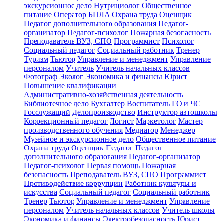
экскурсионное дело
Нутрициолог
Общественное
питание
Оператор БПЛА
Охрана труда
Оценщик
Педагог дополнительного образования
Педагог-
организатор
Педагог-психолог
Пожарная безопасность
Преподаватель ВУЗ, СПО
Программист
Психолог
Социальный педагог
Социальный работник
Тренер
Туризм
Тьютор
Управление и менеджмент
Управление
персоналом
Учитель
Учитель начальных классов
Фотограф
Эколог
Экономика и финансы
Юрист
Повышение квалификации
Административно-хозяйственная деятельность
Библиотечное дело
Бухгалтер
Воспитатель
ГО и ЧС
Госслужащий
Делопроизводство
Инструктор автошколы
Коррекционный педагог
Логист
Маркетолог
Мастер
производственного обучения
Медиатор
Менеджер
Музейное и экскурсионное дело
Общественное питание
Охрана труда
Оценщик
Педагог
Педагог
дополнительного образования
Педагог-организатор
Педагог-психолог
Первая помощь
Пожарная
безопасность
Преподаватель ВУЗ, СПО
Программист
Противодействие коррупции
Работник культуры и
искусства
Социальный педагог
Социальный работник
Тренер
Тьютор
Управление и менеджмент
Управление
персоналом
Учитель начальных классов
Учитель школы
Экономика и финансы
Электробезопасность
Юрист