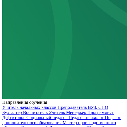
Направления обучения
Учитель начальных классов
Преподаватель ВУЗ, СПО
Бухгалтер
Воспитатель
Учитель
Менеджер
Программист
Дефектолог
Социальный педагог
Педагог-психолог
Педагог
дополнительного образования
Мастер производственного