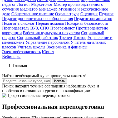
педагог
Логист
Маркетолог
Мастер производственного
обучения
Медиатор
Менеджер
Музейное и экскурсионное
дело
Общественное питание
Охрана труда
Оценщик
Педагог
Педагог дополнительного образования
Педагог-организатор
Педагог-психолог
Первая помощь
Пожарная безопасность
Преподаватель ВУЗ, СПО
Программист
Противодействие
коррупции
Работник культуры и искусства
Социальный
педагог
Социальный работник
Тренер
Тьютор
Управление и
менеджмент
Управление персоналом
Учитель начальных
классов
Учитель школы
Экономика и финансы
Электробезопасность
Юрист
Вебинары
Главная
Найти
необходимый курс
проще, чем кажется!
Искать
Поиск находит точные совпадения набранных букв и
пробелов в названиях курсов и в квалификациях
Профессиональная переподготовка
Учебный центр "Профакадемия" предлагает обучающие