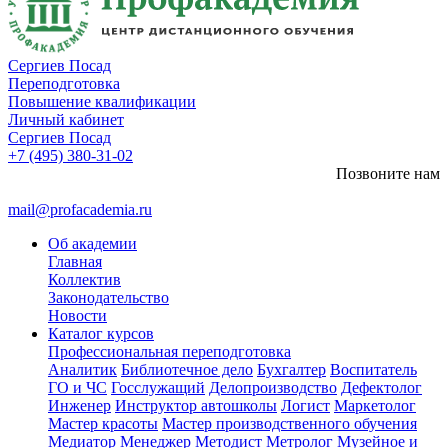
Сергиев Посад
Переподготовка
Повышение квалификации
Личный кабинет
Сергиев Посад
+7 (495) 380-31-02
Позвоните нам
mail@profacademia.ru
Об академии
Главная
Коллектив
Законодательство
Новости
Каталог курсов
Профессиональная переподготовка
Аналитик
Библиотечное дело
Бухгалтер
Воспитатель
ГО и ЧС
Госслужащий
Делопроизводство
Дефектолог
Инженер
Инструктор автошколы
Логист
Маркетолог
Мастер красоты
Мастер производственного обучения
Медиатор
Менеджер
Методист
Метролог
Музейное и