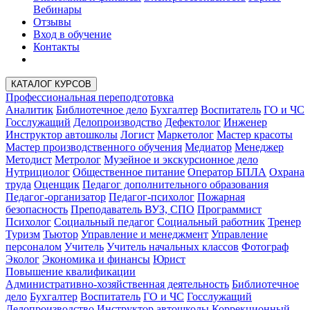
Вебинары
Отзывы
Вход в обучение
Контакты
КАТАЛОГ КУРСОВ
Профессиональная переподготовка
Аналитик
Библиотечное дело
Бухгалтер
Воспитатель
ГО и ЧС
Госслужащий
Делопроизводство
Дефектолог
Инженер
Инструктор автошколы
Логист
Маркетолог
Мастер красоты
Мастер производственного обучения
Медиатор
Менеджер
Методист
Метролог
Музейное и экскурсионное дело
Нутрициолог
Общественное питание
Оператор БПЛА
Охрана
труда
Оценщик
Педагог дополнительного образования
Педагог-организатор
Педагог-психолог
Пожарная
безопасность
Преподаватель ВУЗ, СПО
Программист
Психолог
Социальный педагог
Социальный работник
Тренер
Туризм
Тьютор
Управление и менеджмент
Управление
персоналом
Учитель
Учитель начальных классов
Фотограф
Эколог
Экономика и финансы
Юрист
Повышение квалификации
Административно-хозяйственная деятельность
Библиотечное
дело
Бухгалтер
Воспитатель
ГО и ЧС
Госслужащий
Делопроизводство
Инструктор автошколы
Коррекционный