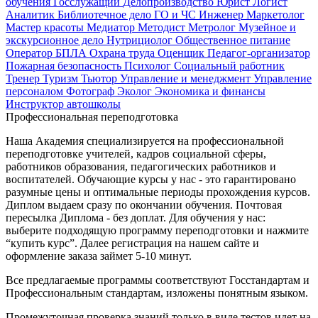
обучения
Госслужащий
Делопроизводство
Юрист
Логист
Аналитик
Библиотечное дело
ГО и ЧС
Инженер
Маркетолог
Мастер красоты
Медиатор
Методист
Метролог
Музейное и
экскурсионное дело
Нутрициолог
Общественное питание
Оператор БПЛА
Охрана труда
Оценщик
Педагог-организатор
Пожарная безопасность
Психолог
Социальный работник
Тренер
Туризм
Тьютор
Управление и менеджмент
Управление
персоналом
Фотограф
Эколог
Экономика и финансы
Инструктор автошколы
Профессиональная переподготовка
Наша Академия специализируется на профессиональной
переподготовке учителей, кадров социальной сферы,
работников образования, педагогических работников и
воспитателей. Обучающие курсы у нас - это гарантировано
разумные цены и оптимальные периоды прохождения курсов.
Диплом выдаем сразу по окончании обучения. Почтовая
пересылка Диплома - без доплат. Для обучения у нас:
выберите подходящую программу переподготовки и нажмите
“купить курс”. Далее регистрация на нашем сайте и
оформление заказа займет 5-10 минут.
Все предлагаемые программы соответствуют Госстандартам и
Профессиональным стандартам, изложены понятным языком.
Промежуточная проверка знаний только в виде тестов идет на