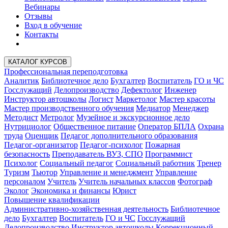
Вебинары
Отзывы
Вход в обучение
Контакты
КАТАЛОГ КУРСОВ
Профессиональная переподготовка
Аналитик
Библиотечное дело
Бухгалтер
Воспитатель
ГО и ЧС
Госслужащий
Делопроизводство
Дефектолог
Инженер
Инструктор автошколы
Логист
Маркетолог
Мастер красоты
Мастер производственного обучения
Медиатор
Менеджер
Методист
Метролог
Музейное и экскурсионное дело
Нутрициолог
Общественное питание
Оператор БПЛА
Охрана
труда
Оценщик
Педагог дополнительного образования
Педагог-организатор
Педагог-психолог
Пожарная
безопасность
Преподаватель ВУЗ, СПО
Программист
Психолог
Социальный педагог
Социальный работник
Тренер
Туризм
Тьютор
Управление и менеджмент
Управление
персоналом
Учитель
Учитель начальных классов
Фотограф
Эколог
Экономика и финансы
Юрист
Повышение квалификации
Административно-хозяйственная деятельность
Библиотечное
дело
Бухгалтер
Воспитатель
ГО и ЧС
Госслужащий
Делопроизводство
Инструктор автошколы
Коррекционный