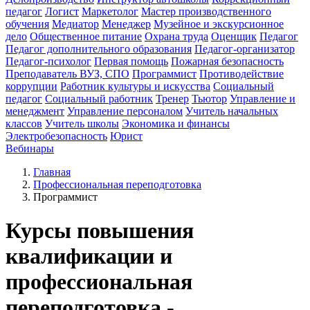
педагог
Логист
Маркетолог
Мастер производственного
обучения
Медиатор
Менеджер
Музейное и экскурсионное
дело
Общественное питание
Охрана труда
Оценщик
Педагог
Педагог дополнительного образования
Педагог-организатор
Педагог-психолог
Первая помощь
Пожарная безопасность
Преподаватель ВУЗ, СПО
Программист
Противодействие
коррупции
Работник культуры и искусства
Социальный
педагог
Социальный работник
Тренер
Тьютор
Управление и
менеджмент
Управление персоналом
Учитель начальных
классов
Учитель школы
Экономика и финансы
Электробезопасность
Юрист
Вебинары
Главная
Профессиональная переподготовка
Программист
Курсы повышения
квалификации и
профессиональная
переподготовка -