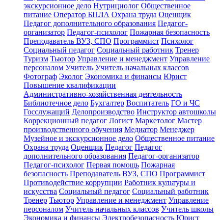
экскурсионное дело
Нутрициолог
Общественное
питание
Оператор БПЛА
Охрана труда
Оценщик
Педагог дополнительного образования
Педагог-
организатор
Педагог-психолог
Пожарная безопасность
Преподаватель ВУЗ, СПО
Программист
Психолог
Социальный педагог
Социальный работник
Тренер
Туризм
Тьютор
Управление и менеджмент
Управление
персоналом
Учитель
Учитель начальных классов
Фотограф
Эколог
Экономика и финансы
Юрист
Повышение квалификации
Административно-хозяйственная деятельность
Библиотечное дело
Бухгалтер
Воспитатель
ГО и ЧС
Госслужащий
Делопроизводство
Инструктор автошколы
Коррекционный педагог
Логист
Маркетолог
Мастер
производственного обучения
Медиатор
Менеджер
Музейное и экскурсионное дело
Общественное питание
Охрана труда
Оценщик
Педагог
Педагог
дополнительного образования
Педагог-организатор
Педагог-психолог
Первая помощь
Пожарная
безопасность
Преподаватель ВУЗ, СПО
Программист
Противодействие коррупции
Работник культуры и
искусства
Социальный педагог
Социальный работник
Тренер
Тьютор
Управление и менеджмент
Управление
персоналом
Учитель начальных классов
Учитель школы
Экономика и финансы
Электробезопасность
Юрист