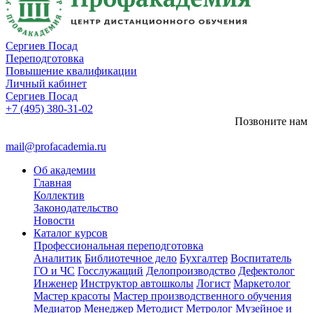
Сергиев Посад
Переподготовка
Повышение квалификации
Личный кабинет
Сергиев Посад
+7 (495) 380-31-02
Позвоните нам
mail@profacademia.ru
Об академии
Главная
Коллектив
Законодательство
Новости
Каталог курсов
Профессиональная переподготовка
Аналитик
Библиотечное дело
Бухгалтер
Воспитатель
ГО и ЧС
Госслужащий
Делопроизводство
Дефектолог
Инженер
Инструктор автошколы
Логист
Маркетолог
Мастер красоты
Мастер производственного обучения
Медиатор
Менеджер
Методист
Метролог
Музейное и