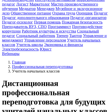
педагог
Логист
Маркетолог
Мастер производственного
обучения
Медиатор
Менеджер
Музейное и экскурсионное
дело
Общественное питание
Охрана труда
Оценщик
Педагог
Педагог дополнительного образования
Педагог-организатор
Педагог-психолог
Первая помощь
Пожарная безопасность
Преподаватель ВУЗ, СПО
Программист
Противодействие
коррупции
Работник культуры и искусства
Социальный
педагог
Социальный работник
Тренер
Тьютор
Управление и
менеджмент
Управление персоналом
Учитель начальных
классов
Учитель школы
Экономика и финансы
Электробезопасность
Юрист
Вебинары
Главная
Профессиональная переподготовка
Учитель начальных классов
Дистанционная
профессиональная
переподготовка для будущих
учителей начальных классов