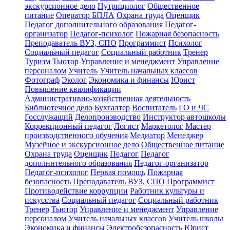
экскурсионное дело
Нутрициолог
Общественное
питание
Оператор БПЛА
Охрана труда
Оценщик
Педагог дополнительного образования
Педагог-
организатор
Педагог-психолог
Пожарная безопасность
Преподаватель ВУЗ, СПО
Программист
Психолог
Социальный педагог
Социальный работник
Тренер
Туризм
Тьютор
Управление и менеджмент
Управление
персоналом
Учитель
Учитель начальных классов
Фотограф
Эколог
Экономика и финансы
Юрист
Повышение квалификации
Административно-хозяйственная деятельность
Библиотечное дело
Бухгалтер
Воспитатель
ГО и ЧС
Госслужащий
Делопроизводство
Инструктор автошколы
Коррекционный педагог
Логист
Маркетолог
Мастер
производственного обучения
Медиатор
Менеджер
Музейное и экскурсионное дело
Общественное питание
Охрана труда
Оценщик
Педагог
Педагог
дополнительного образования
Педагог-организатор
Педагог-психолог
Первая помощь
Пожарная
безопасность
Преподаватель ВУЗ, СПО
Программист
Противодействие коррупции
Работник культуры и
искусства
Социальный педагог
Социальный работник
Тренер
Тьютор
Управление и менеджмент
Управление
персоналом
Учитель начальных классов
Учитель школы
Экономика и финансы
Электробезопасность
Юрист