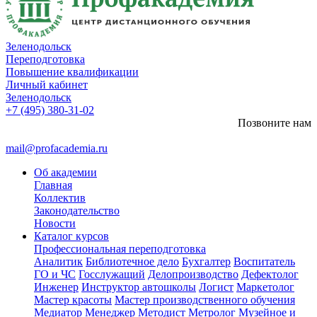
Зеленодольск
Переподготовка
Повышение квалификации
Личный кабинет
Зеленодольск
+7 (495) 380-31-02
Позвоните нам
mail@profacademia.ru
Об академии
Главная
Коллектив
Законодательство
Новости
Каталог курсов
Профессиональная переподготовка
Аналитик
Библиотечное дело
Бухгалтер
Воспитатель
ГО и ЧС
Госслужащий
Делопроизводство
Дефектолог
Инженер
Инструктор автошколы
Логист
Маркетолог
Мастер красоты
Мастер производственного обучения
Медиатор
Менеджер
Методист
Метролог
Музейное и