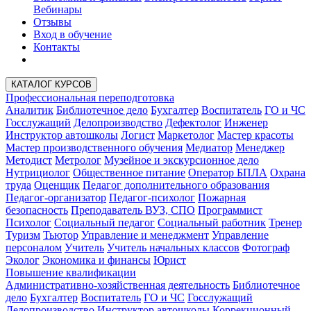
Вебинары
Отзывы
Вход в обучение
Контакты
КАТАЛОГ КУРСОВ
Профессиональная переподготовка
Аналитик
Библиотечное дело
Бухгалтер
Воспитатель
ГО и ЧС
Госслужащий
Делопроизводство
Дефектолог
Инженер
Инструктор автошколы
Логист
Маркетолог
Мастер красоты
Мастер производственного обучения
Медиатор
Менеджер
Методист
Метролог
Музейное и экскурсионное дело
Нутрициолог
Общественное питание
Оператор БПЛА
Охрана
труда
Оценщик
Педагог дополнительного образования
Педагог-организатор
Педагог-психолог
Пожарная
безопасность
Преподаватель ВУЗ, СПО
Программист
Психолог
Социальный педагог
Социальный работник
Тренер
Туризм
Тьютор
Управление и менеджмент
Управление
персоналом
Учитель
Учитель начальных классов
Фотограф
Эколог
Экономика и финансы
Юрист
Повышение квалификации
Административно-хозяйственная деятельность
Библиотечное
дело
Бухгалтер
Воспитатель
ГО и ЧС
Госслужащий
Делопроизводство
Инструктор автошколы
Коррекционный