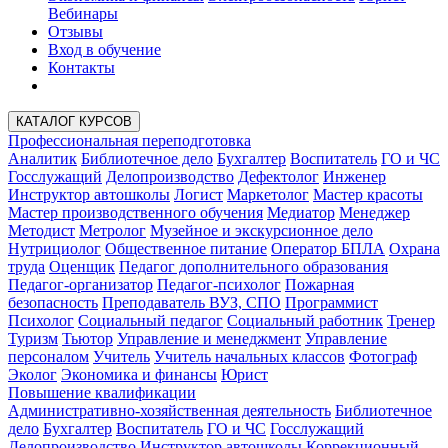
Вебинары
Отзывы
Вход в обучение
Контакты
КАТАЛОГ КУРСОВ
Профессиональная переподготовка
Аналитик
Библиотечное дело
Бухгалтер
Воспитатель
ГО и ЧС
Госслужащий
Делопроизводство
Дефектолог
Инженер
Инструктор автошколы
Логист
Маркетолог
Мастер красоты
Мастер производственного обучения
Медиатор
Менеджер
Методист
Метролог
Музейное и экскурсионное дело
Нутрициолог
Общественное питание
Оператор БПЛА
Охрана
труда
Оценщик
Педагог дополнительного образования
Педагог-организатор
Педагог-психолог
Пожарная
безопасность
Преподаватель ВУЗ, СПО
Программист
Психолог
Социальный педагог
Социальный работник
Тренер
Туризм
Тьютор
Управление и менеджмент
Управление
персоналом
Учитель
Учитель начальных классов
Фотограф
Эколог
Экономика и финансы
Юрист
Повышение квалификации
Административно-хозяйственная деятельность
Библиотечное
дело
Бухгалтер
Воспитатель
ГО и ЧС
Госслужащий
Делопроизводство
Инструктор автошколы
Коррекционный