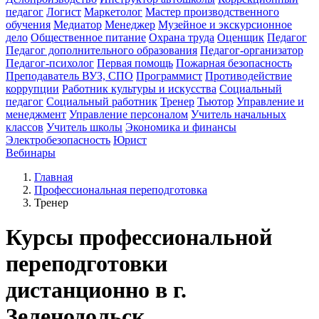
педагог
Логист
Маркетолог
Мастер производственного
обучения
Медиатор
Менеджер
Музейное и экскурсионное
дело
Общественное питание
Охрана труда
Оценщик
Педагог
Педагог дополнительного образования
Педагог-организатор
Педагог-психолог
Первая помощь
Пожарная безопасность
Преподаватель ВУЗ, СПО
Программист
Противодействие
коррупции
Работник культуры и искусства
Социальный
педагог
Социальный работник
Тренер
Тьютор
Управление и
менеджмент
Управление персоналом
Учитель начальных
классов
Учитель школы
Экономика и финансы
Электробезопасность
Юрист
Вебинары
Главная
Профессиональная переподготовка
Тренер
Курсы профессиональной
переподготовки
дистанционно в г.
Зеленодольск