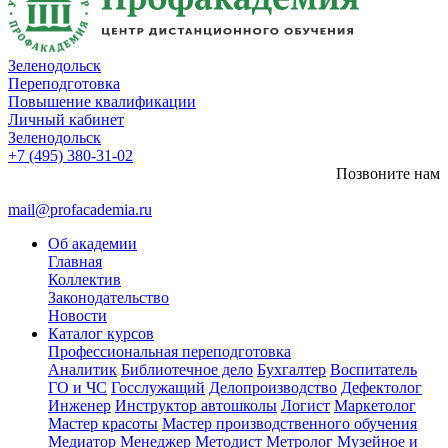
Зеленодольск
Переподготовка
Повышение квалификации
Личный кабинет
Зеленодольск
+7 (495) 380-31-02
Позвоните нам
mail@profacademia.ru
Об академии
Главная
Коллектив
Законодательство
Новости
Каталог курсов
Профессиональная переподготовка
Аналитик
Библиотечное дело
Бухгалтер
Воспитатель
ГО и ЧС
Госслужащий
Делопроизводство
Дефектолог
Инженер
Инструктор автошколы
Логист
Маркетолог
Мастер красоты
Мастер производственного обучения
Медиатор
Менеджер
Методист
Метролог
Музейное и