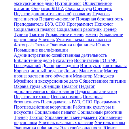
экскурсионное дело
Нутрициолог
Общественное
питание
Оператор БПЛА
Охрана труда
Оценщик
Педагог дополнительного образования
Педагог-
организатор
Педагог-психолог
Пожарная безопасность
Преподаватель ВУЗ, СПО
Программист
Психолог
Социальный педагог
Социальный работник
Тренер
Туризм
Тьютор
Управление и менеджмент
Управление
персоналом
Учитель
Учитель начальных классов
Фотограф
Эколог
Экономика и финансы
Юрист
Повышение квалификации
Административно-хозяйственная деятельность
Библиотечное дело
Бухгалтер
Воспитатель
ГО и ЧС
Госслужащий
Делопроизводство
Инструктор автошколы
Коррекционный педагог
Логист
Маркетолог
Мастер
производственного обучения
Медиатор
Менеджер
Музейное и экскурсионное дело
Общественное питание
Охрана труда
Оценщик
Педагог
Педагог
дополнительного образования
Педагог-организатор
Педагог-психолог
Первая помощь
Пожарная
безопасность
Преподаватель ВУЗ, СПО
Программист
Противодействие коррупции
Работник культуры и
искусства
Социальный педагог
Социальный работник
Тренер
Тьютор
Управление и менеджмент
Управление
персоналом
Учитель начальных классов
Учитель школы
Экономика и финансы
Электробезопасность
Юрист