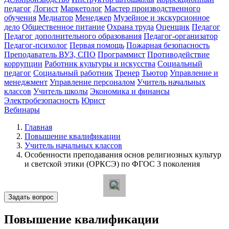
педагог
Логист
Маркетолог
Мастер производственного
обучения
Медиатор
Менеджер
Музейное и экскурсионное
дело
Общественное питание
Охрана труда
Оценщик
Педагог
Педагог дополнительного образования
Педагог-организатор
Педагог-психолог
Первая помощь
Пожарная безопасность
Преподаватель ВУЗ, СПО
Программист
Противодействие
коррупции
Работник культуры и искусства
Социальный
педагог
Социальный работник
Тренер
Тьютор
Управление и
менеджмент
Управление персоналом
Учитель начальных
классов
Учитель школы
Экономика и финансы
Электробезопасность
Юрист
Вебинары
Главная
Повышение квалификации
Учитель начальных классов
Особенности преподавания основ религиозных культур
и светской этики (ОРКСЭ) по ФГОС 3 поколения
Задать вопрос
Повышение квалификации