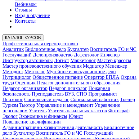
Вебинары
Отзывы
Вход в обучение
Контакты
КАТАЛОГ КУРСОВ
Профессиональная переподготовка
Аналитик
Библиотечное дело
Бухгалтер
Воспитатель
ГО и ЧС
Госслужащий
Делопроизводство
Дефектолог
Инженер
Инструктор автошколы
Логист
Маркетолог
Мастер красоты
Мастер производственного обучения
Медиатор
Менеджер
Методист
Метролог
Музейное и экскурсионное дело
Нутрициолог
Общественное питание
Оператор БПЛА
Охрана
труда
Оценщик
Педагог дополнительного образования
Педагог-организатор
Педагог-психолог
Пожарная
безопасность
Преподаватель ВУЗ, СПО
Программист
Психолог
Социальный педагог
Социальный работник
Тренер
Туризм
Тьютор
Управление и менеджмент
Управление
персоналом
Учитель
Учитель начальных классов
Фотограф
Эколог
Экономика и финансы
Юрист
Повышение квалификации
Административно-хозяйственная деятельность
Библиотечное
дело
Бухгалтер
Воспитатель
ГО и ЧС
Госслужащий
Делопроизводство
Инструктор автошколы
Коррекционный