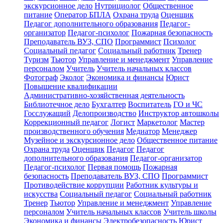
экскурсионное дело
Нутрициолог
Общественное
питание
Оператор БПЛА
Охрана труда
Оценщик
Педагог дополнительного образования
Педагог-
организатор
Педагог-психолог
Пожарная безопасность
Преподаватель ВУЗ, СПО
Программист
Психолог
Социальный педагог
Социальный работник
Тренер
Туризм
Тьютор
Управление и менеджмент
Управление
персоналом
Учитель
Учитель начальных классов
Фотограф
Эколог
Экономика и финансы
Юрист
Повышение квалификации
Административно-хозяйственная деятельность
Библиотечное дело
Бухгалтер
Воспитатель
ГО и ЧС
Госслужащий
Делопроизводство
Инструктор автошколы
Коррекционный педагог
Логист
Маркетолог
Мастер
производственного обучения
Медиатор
Менеджер
Музейное и экскурсионное дело
Общественное питание
Охрана труда
Оценщик
Педагог
Педагог
дополнительного образования
Педагог-организатор
Педагог-психолог
Первая помощь
Пожарная
безопасность
Преподаватель ВУЗ, СПО
Программист
Противодействие коррупции
Работник культуры и
искусства
Социальный педагог
Социальный работник
Тренер
Тьютор
Управление и менеджмент
Управление
персоналом
Учитель начальных классов
Учитель школы
Экономика и финансы
Электробезопасность
Юрист