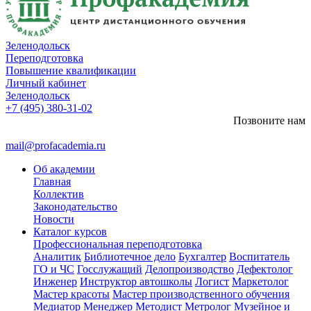
Зеленодольск
Переподготовка
Повышение квалификации
Личный кабинет
Зеленодольск
+7 (495) 380-31-02
Позвоните нам
mail@profacademia.ru
Об академии
Главная
Коллектив
Законодательство
Новости
Каталог курсов
Профессиональная переподготовка
Аналитик
Библиотечное дело
Бухгалтер
Воспитатель
ГО и ЧС
Госслужащий
Делопроизводство
Дефектолог
Инженер
Инструктор автошколы
Логист
Маркетолог
Мастер красоты
Мастер производственного обучения
Медиатор
Менеджер
Методист
Метролог
Музейное и