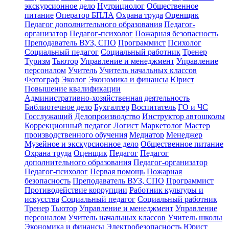
экскурсионное дело
Нутрициолог
Общественное
питание
Оператор БПЛА
Охрана труда
Оценщик
Педагог дополнительного образования
Педагог-
организатор
Педагог-психолог
Пожарная безопасность
Преподаватель ВУЗ, СПО
Программист
Психолог
Социальный педагог
Социальный работник
Тренер
Туризм
Тьютор
Управление и менеджмент
Управление
персоналом
Учитель
Учитель начальных классов
Фотограф
Эколог
Экономика и финансы
Юрист
Повышение квалификации
Административно-хозяйственная деятельность
Библиотечное дело
Бухгалтер
Воспитатель
ГО и ЧС
Госслужащий
Делопроизводство
Инструктор автошколы
Коррекционный педагог
Логист
Маркетолог
Мастер
производственного обучения
Медиатор
Менеджер
Музейное и экскурсионное дело
Общественное питание
Охрана труда
Оценщик
Педагог
Педагог
дополнительного образования
Педагог-организатор
Педагог-психолог
Первая помощь
Пожарная
безопасность
Преподаватель ВУЗ, СПО
Программист
Противодействие коррупции
Работник культуры и
искусства
Социальный педагог
Социальный работник
Тренер
Тьютор
Управление и менеджмент
Управление
персоналом
Учитель начальных классов
Учитель школы
Экономика и финансы
Электробезопасность
Юрист