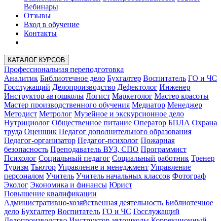
Вебинары
Отзывы
Вход в обучение
Контакты
КАТАЛОГ КУРСОВ
Профессиональная переподготовка
Аналитик
Библиотечное дело
Бухгалтер
Воспитатель
ГО и ЧС
Госслужащий
Делопроизводство
Дефектолог
Инженер
Инструктор автошколы
Логист
Маркетолог
Мастер красоты
Мастер производственного обучения
Медиатор
Менеджер
Методист
Метролог
Музейное и экскурсионное дело
Нутрициолог
Общественное питание
Оператор БПЛА
Охрана
труда
Оценщик
Педагог дополнительного образования
Педагог-организатор
Педагог-психолог
Пожарная
безопасность
Преподаватель ВУЗ, СПО
Программист
Психолог
Социальный педагог
Социальный работник
Тренер
Туризм
Тьютор
Управление и менеджмент
Управление
персоналом
Учитель
Учитель начальных классов
Фотограф
Эколог
Экономика и финансы
Юрист
Повышение квалификации
Административно-хозяйственная деятельность
Библиотечное
дело
Бухгалтер
Воспитатель
ГО и ЧС
Госслужащий
Делопроизводство
Инструктор автошколы
Коррекционный