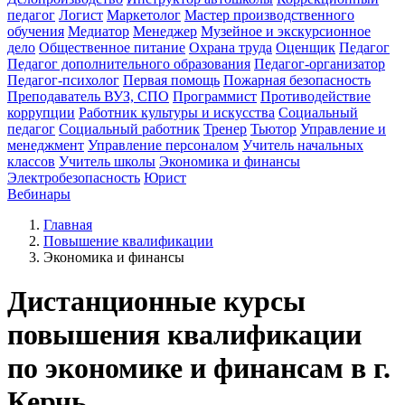
педагог
Логист
Маркетолог
Мастер производственного
обучения
Медиатор
Менеджер
Музейное и экскурсионное
дело
Общественное питание
Охрана труда
Оценщик
Педагог
Педагог дополнительного образования
Педагог-организатор
Педагог-психолог
Первая помощь
Пожарная безопасность
Преподаватель ВУЗ, СПО
Программист
Противодействие
коррупции
Работник культуры и искусства
Социальный
педагог
Социальный работник
Тренер
Тьютор
Управление и
менеджмент
Управление персоналом
Учитель начальных
классов
Учитель школы
Экономика и финансы
Электробезопасность
Юрист
Вебинары
Главная
Повышение квалификации
Экономика и финансы
Дистанционные курсы
повышения квалификации
по экономике и финансам в г.
Керчь