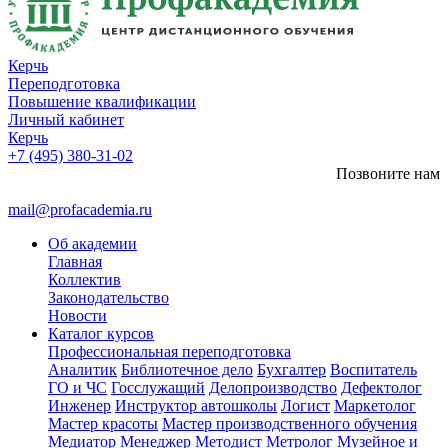
Керчь
Переподготовка
Повышение квалификации
Личный кабинет
Керчь
+7 (495) 380-31-02
Позвоните нам
mail@profacademia.ru
Об академии
Главная
Коллектив
Законодательство
Новости
Каталог курсов
Профессиональная переподготовка
Аналитик
Библиотечное дело
Бухгалтер
Воспитатель
ГО и ЧС
Госслужащий
Делопроизводство
Дефектолог
Инженер
Инструктор автошколы
Логист
Маркетолог
Мастер красоты
Мастер производственного обучения
Медиатор
Менеджер
Методист
Метролог
Музейное и