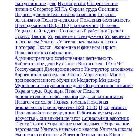
экскурсионное дело
Нутрициолог
Общественное
питание
Оператор БПЛА
Охрана труда
Оценщик
Педагог дополнительного образования
Педагог-
организатор
Педагог-психолог
Пожарная безопасность
Преподаватель ВУЗ, СПО
Программист
Психолог
Социальный педагог
Социальный работник
Тренер
Туризм
Тьютор
Управление и менеджмент
Управление
персоналом
Учитель
Учитель начальных классов
Фотограф
Эколог
Экономика и финансы
Юрист
Повышение квалификации
Административно-хозяйственная деятельность
Библиотечное дело
Бухгалтер
Воспитатель
ГО и ЧС
Госслужащий
Делопроизводство
Инструктор автошколы
Коррекционный педагог
Логист
Маркетолог
Мастер
производственного обучения
Медиатор
Менеджер
Музейное и экскурсионное дело
Общественное питание
Охрана труда
Оценщик
Педагог
Педагог
дополнительного образования
Педагог-организатор
Педагог-психолог
Первая помощь
Пожарная
безопасность
Преподаватель ВУЗ, СПО
Программист
Противодействие коррупции
Работник культуры и
искусства
Социальный педагог
Социальный работник
Тренер
Тьютор
Управление и менеджмент
Управление
персоналом
Учитель начальных классов
Учитель школы
Экономика и финансы
Электробезопасность
Юрист