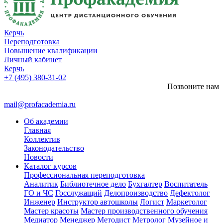
Керчь
Переподготовка
Повышение квалификации
Личный кабинет
Керчь
+7 (495) 380-31-02
Позвоните нам
mail@profacademia.ru
Об академии
Главная
Коллектив
Законодательство
Новости
Каталог курсов
Профессиональная переподготовка
Аналитик
Библиотечное дело
Бухгалтер
Воспитатель
ГО и ЧС
Госслужащий
Делопроизводство
Дефектолог
Инженер
Инструктор автошколы
Логист
Маркетолог
Мастер красоты
Мастер производственного обучения
Медиатор
Менеджер
Методист
Метролог
Музейное и