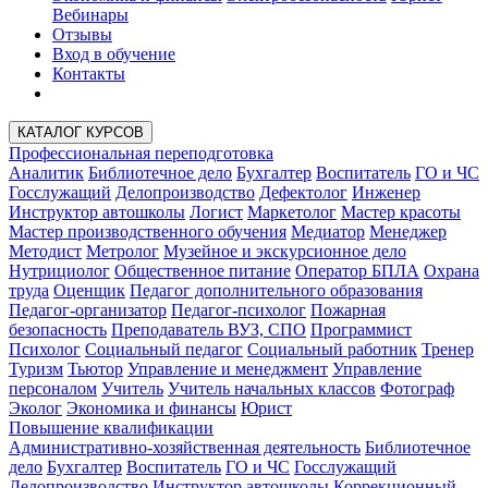
Вебинары
Отзывы
Вход в обучение
Контакты
КАТАЛОГ КУРСОВ
Профессиональная переподготовка
Аналитик
Библиотечное дело
Бухгалтер
Воспитатель
ГО и ЧС
Госслужащий
Делопроизводство
Дефектолог
Инженер
Инструктор автошколы
Логист
Маркетолог
Мастер красоты
Мастер производственного обучения
Медиатор
Менеджер
Методист
Метролог
Музейное и экскурсионное дело
Нутрициолог
Общественное питание
Оператор БПЛА
Охрана
труда
Оценщик
Педагог дополнительного образования
Педагог-организатор
Педагог-психолог
Пожарная
безопасность
Преподаватель ВУЗ, СПО
Программист
Психолог
Социальный педагог
Социальный работник
Тренер
Туризм
Тьютор
Управление и менеджмент
Управление
персоналом
Учитель
Учитель начальных классов
Фотограф
Эколог
Экономика и финансы
Юрист
Повышение квалификации
Административно-хозяйственная деятельность
Библиотечное
дело
Бухгалтер
Воспитатель
ГО и ЧС
Госслужащий
Делопроизводство
Инструктор автошколы
Коррекционный