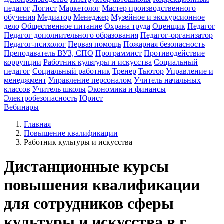
педагог
Логист
Маркетолог
Мастер производственного
обучения
Медиатор
Менеджер
Музейное и экскурсионное
дело
Общественное питание
Охрана труда
Оценщик
Педагог
Педагог дополнительного образования
Педагог-организатор
Педагог-психолог
Первая помощь
Пожарная безопасность
Преподаватель ВУЗ, СПО
Программист
Противодействие
коррупции
Работник культуры и искусства
Социальный
педагог
Социальный работник
Тренер
Тьютор
Управление и
менеджмент
Управление персоналом
Учитель начальных
классов
Учитель школы
Экономика и финансы
Электробезопасность
Юрист
Вебинары
Главная
Повышение квалификации
Работник культуры и искусства
Дистанционные курсы
повышения квалификации
для сотрудников сферы
культуры и искусства в г.