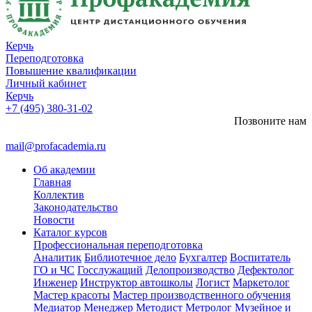
Керчь
Переподготовка
Повышение квалификации
Личный кабинет
Керчь
+7 (495) 380-31-02
Позвоните нам
mail@profacademia.ru
Об академии
Главная
Коллектив
Законодательство
Новости
Каталог курсов
Профессиональная переподготовка
Аналитик
Библиотечное дело
Бухгалтер
Воспитатель
ГО и ЧС
Госслужащий
Делопроизводство
Дефектолог
Инженер
Инструктор автошколы
Логист
Маркетолог
Мастер красоты
Мастер производственного обучения
Медиатор
Менеджер
Методист
Метролог
Музейное и