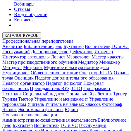
Вебинары
Отзывы
Вход в обучение
Контакты
КАТАЛОГ КУРСОВ
Профессиональная переподготовка
Аналитик
Библиотечное дело
Бухгалтер
Воспитатель
ГО и ЧС
Госслужащий
Делопроизводство
Дефектолог
Инженер
Инструктор автошколы
Логист
Маркетолог
Мастер красоты
Мастер производственного обучения
Медиатор
Менеджер
Методист
Метролог
Музейное и экскурсионное дело
Нутрициолог
Общественное питание
Оператор БПЛА
Охрана
труда
Оценщик
Педагог дополнительного образования
Педагог-организатор
Педагог-психолог
Пожарная
безопасность
Преподаватель ВУЗ, СПО
Программист
Психолог
Социальный педагог
Социальный работник
Тренер
Туризм
Тьютор
Управление и менеджмент
Управление
персоналом
Учитель
Учитель начальных классов
Фотограф
Эколог
Экономика и финансы
Юрист
Повышение квалификации
Административно-хозяйственная деятельность
Библиотечное
дело
Бухгалтер
Воспитатель
ГО и ЧС
Госслужащий
Делопроизводство
Инструктор автошколы
Коррекционный