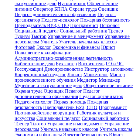
экскурсионное дело
Нутрициолог
Общественное
питание
Оператор БПЛА
Охрана труда
Оценщик
Педагог дополнительного образования
Педагог-
организатор
Педагог-психолог
Пожарная безопасность
Преподаватель ВУЗ, СПО
Программист
Психолог
Социальный педагог
Социальный работник
Тренер
Туризм
Тьютор
Управление и менеджмент
Управление
персоналом
Учитель
Учитель начальных классов
Фотограф
Эколог
Экономика и финансы
Юрист
Повышение квалификации
Административно-хозяйственная деятельность
Библиотечное дело
Бухгалтер
Воспитатель
ГО и ЧС
Госслужащий
Делопроизводство
Инструктор автошколы
Коррекционный педагог
Логист
Маркетолог
Мастер
производственного обучения
Медиатор
Менеджер
Музейное и экскурсионное дело
Общественное питание
Охрана труда
Оценщик
Педагог
Педагог
дополнительного образования
Педагог-организатор
Педагог-психолог
Первая помощь
Пожарная
безопасность
Преподаватель ВУЗ, СПО
Программист
Противодействие коррупции
Работник культуры и
искусства
Социальный педагог
Социальный работник
Тренер
Тьютор
Управление и менеджмент
Управление
персоналом
Учитель начальных классов
Учитель школы
Экономика и финансы
Электробезопасность
Юрист