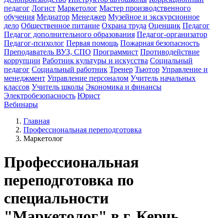
педагог
Логист
Маркетолог
Мастер производственного
обучения
Медиатор
Менеджер
Музейное и экскурсионное
дело
Общественное питание
Охрана труда
Оценщик
Педагог
Педагог дополнительного образования
Педагог-организатор
Педагог-психолог
Первая помощь
Пожарная безопасность
Преподаватель ВУЗ, СПО
Программист
Противодействие
коррупции
Работник культуры и искусства
Социальный
педагог
Социальный работник
Тренер
Тьютор
Управление и
менеджмент
Управление персоналом
Учитель начальных
классов
Учитель школы
Экономика и финансы
Электробезопасность
Юрист
Вебинары
Главная
Профессиональная переподготовка
Маркетолог
Профессиональная
переподготовка по
специальности
"Маркетолог" в г. Керчь