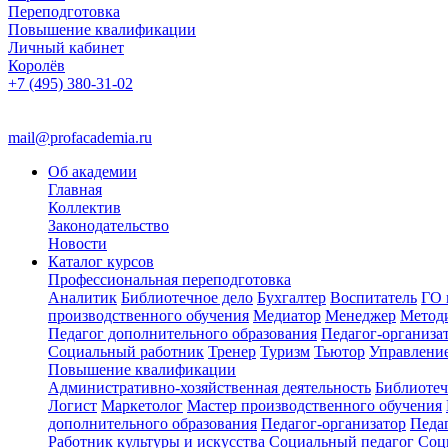
Переподготовка
Повышение квалификации
Личный кабинет
Королёв
+7 (495) 380-31-02
mail@profacademia.ru
Об академии
Главная
Коллектив
Законодательство
Новости
Каталог курсов
Профессиональная переподготовка
Аналитик
Библиотечное дело
Бухгалтер
Воспитатель
ГО 
производственного обучения
Медиатор
Менеджер
Метод
Педагог дополнительного образования
Педагог-организа
Социальный работник
Тренер
Туризм
Тьютор
Управлени
Повышение квалификации
Административно-хозяйственная деятельность
Библиотеч
Логист
Маркетолог
Мастер производственного обучения
дополнительного образования
Педагог-организатор
Педа
Работник культуры и искусства
Социальный педагог
Соц