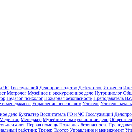
и ЧС
Госслужащий
Делопроизводство
Дефектолог
Инженер
Инс
ист
Метролог
Музейное и экскурсионное дело
Нутрициолог
Общ
тор
Педагог-психолог
Пожарная безопасность
Преподаватель ВУ
е и менеджмент
Управление персоналом
Учитель
Учитель началь
ное дело
Бухгалтер
Воспитатель
ГО и ЧС
Госслужащий
Делопро
Медиатор
Менеджер
Музейное и экскурсионное дело
Обществен
гог-психолог
Первая помощь
Пожарная безопасность
Преподава
иальный работник
Тренер
Тьютор
Управление и менеджмент
Уп