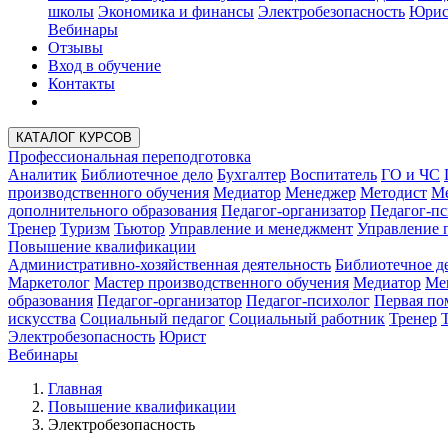
школы
Экономика и финансы
Электробезопасность
Юрис
Вебинары
Отзывы
Вход в обучение
Контакты
КАТАЛОГ КУРСОВ
Профессиональная переподготовка
Аналитик
Библиотечное дело
Бухгалтер
Воспитатель
ГО и ЧС
производственного обучения
Медиатор
Менеджер
Методист
Ме
дополнительного образования
Педагог-организатор
Педагог-пс
Тренер
Туризм
Тьютор
Управление и менеджмент
Управление 
Повышение квалификации
Административно-хозяйственная деятельность
Библиотечное д
Маркетолог
Мастер производственного обучения
Медиатор
Ме
образования
Педагог-организатор
Педагог-психолог
Первая п
искусства
Социальный педагог
Социальный работник
Тренер
Электробезопасность
Юрист
Вебинары
Главная
Повышение квалификации
Электробезопасность