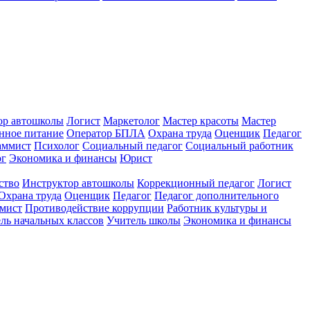
ор автошколы
Логист
Маркетолог
Мастер красоты
Мастер
нное питание
Оператор БПЛА
Охрана труда
Оценщик
Педагог
аммист
Психолог
Социальный педагог
Социальный работник
ог
Экономика и финансы
Юрист
ство
Инструктор автошколы
Коррекционный педагог
Логист
Охрана труда
Оценщик
Педагог
Педагог дополнительного
мист
Противодействие коррупции
Работник культуры и
ль начальных классов
Учитель школы
Экономика и финансы