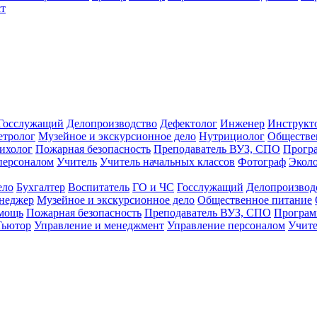
т
Госслужащий
Делопроизводство
Дефектолог
Инженер
Инструкт
тролог
Музейное и экскурсионное дело
Нутрициолог
Обществе
ихолог
Пожарная безопасность
Преподаватель ВУЗ, СПО
Прогр
персоналом
Учитель
Учитель начальных классов
Фотограф
Экол
ело
Бухгалтер
Воспитатель
ГО и ЧС
Госслужащий
Делопроизвод
неджер
Музейное и экскурсионное дело
Общественное питание
омощь
Пожарная безопасность
Преподаватель ВУЗ, СПО
Програм
Тьютор
Управление и менеджмент
Управление персоналом
Учите