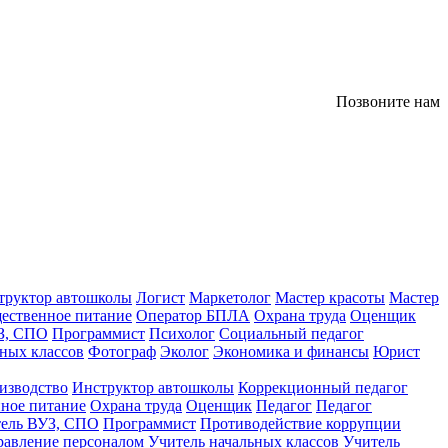
Позвоните нам
труктор автошколы
Логист
Маркетолог
Мастер красоты
Мастер
ественное питание
Оператор БПЛА
Охрана труда
Оценщик
З, СПО
Программист
Психолог
Социальный педагог
ных классов
Фотограф
Эколог
Экономика и финансы
Юрист
изводство
Инструктор автошколы
Коррекционный педагог
ное питание
Охрана труда
Оценщик
Педагог
Педагог
тель ВУЗ, СПО
Программист
Противодействие коррупции
равление персоналом
Учитель начальных классов
Учитель