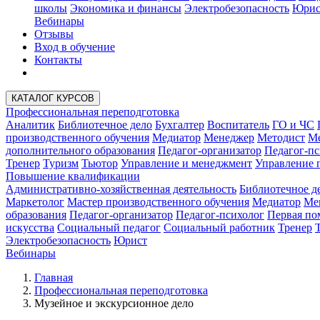
школы
Экономика и финансы
Электробезопасность
Юрис
Вебинары
Отзывы
Вход в обучение
Контакты
КАТАЛОГ КУРСОВ
Профессиональная переподготовка
Аналитик
Библиотечное дело
Бухгалтер
Воспитатель
ГО и ЧС
производственного обучения
Медиатор
Менеджер
Методист
Ме
дополнительного образования
Педагог-организатор
Педагог-пс
Тренер
Туризм
Тьютор
Управление и менеджмент
Управление 
Повышение квалификации
Административно-хозяйственная деятельность
Библиотечное д
Маркетолог
Мастер производственного обучения
Медиатор
Ме
образования
Педагог-организатор
Педагог-психолог
Первая п
искусства
Социальный педагог
Социальный работник
Тренер
Электробезопасность
Юрист
Вебинары
Главная
Профессиональная переподготовка
Музейное и экскурсионное дело