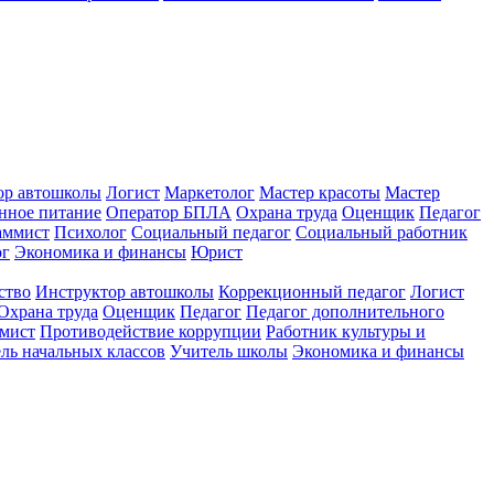
ор автошколы
Логист
Маркетолог
Мастер красоты
Мастер
нное питание
Оператор БПЛА
Охрана труда
Оценщик
Педагог
аммист
Психолог
Социальный педагог
Социальный работник
ог
Экономика и финансы
Юрист
ство
Инструктор автошколы
Коррекционный педагог
Логист
Охрана труда
Оценщик
Педагог
Педагог дополнительного
мист
Противодействие коррупции
Работник культуры и
ль начальных классов
Учитель школы
Экономика и финансы