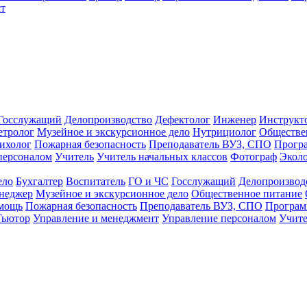
т
Госслужащий
Делопроизводство
Дефектолог
Инженер
Инструкт
тролог
Музейное и экскурсионное дело
Нутрициолог
Обществе
ихолог
Пожарная безопасность
Преподаватель ВУЗ, СПО
Прогр
персоналом
Учитель
Учитель начальных классов
Фотограф
Экол
ело
Бухгалтер
Воспитатель
ГО и ЧС
Госслужащий
Делопроизвод
неджер
Музейное и экскурсионное дело
Общественное питание
омощь
Пожарная безопасность
Преподаватель ВУЗ, СПО
Програм
Тьютор
Управление и менеджмент
Управление персоналом
Учите