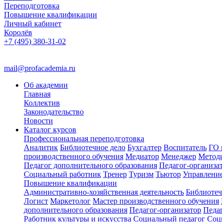
Переподготовка
Повышение квалификации
Личный кабинет
Королёв
+7 (495) 380-31-02
mail@profacademia.ru
Об академии
Главная
Коллектив
Законодательство
Новости
Каталог курсов
Профессиональная переподготовка
Аналитик
Библиотечное дело
Бухгалтер
Воспитатель
ГО 
производственного обучения
Медиатор
Менеджер
Метод
Педагог дополнительного образования
Педагог-организа
Социальный работник
Тренер
Туризм
Тьютор
Управлени
Повышение квалификации
Административно-хозяйственная деятельность
Библиотеч
Логист
Маркетолог
Мастер производственного обучения
дополнительного образования
Педагог-организатор
Педа
Работник культуры и искусства
Социальный педагог
Соц