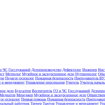
и ЧС
Госслужащий
Делопроизводство
Дефектолог
Инженер
Инс
ист
Метролог
Музейное и экскурсионное дело
Нутрициолог
Общ
тор
Педагог-психолог
Пожарная безопасность
Преподаватель ВУ
е и менеджмент
Управление персоналом
Учитель
Учитель началь
ное дело
Бухгалтер
Воспитатель
ГО и ЧС
Госслужащий
Делопро
Медиатор
Менеджер
Музейное и экскурсионное дело
Обществен
гог-психолог
Первая помощь
Пожарная безопасность
Преподава
иальный работник
Тренер
Тьютор
Управление и менеджмент
Уп