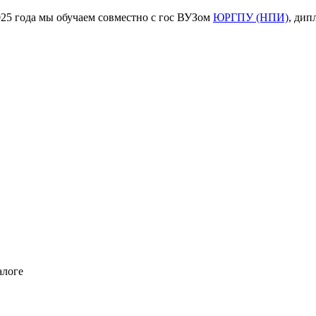
ода мы обучаем совместно с гос ВУЗом
ЮРГПУ (НПИ)
, дип
алоге