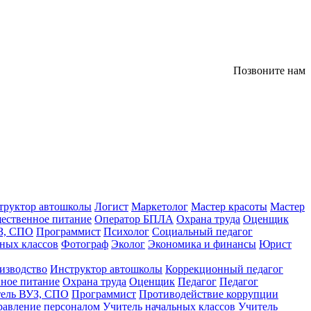
Позвоните нам
труктор автошколы
Логист
Маркетолог
Мастер красоты
Мастер
ественное питание
Оператор БПЛА
Охрана труда
Оценщик
З, СПО
Программист
Психолог
Социальный педагог
ных классов
Фотограф
Эколог
Экономика и финансы
Юрист
изводство
Инструктор автошколы
Коррекционный педагог
ное питание
Охрана труда
Оценщик
Педагог
Педагог
тель ВУЗ, СПО
Программист
Противодействие коррупции
равление персоналом
Учитель начальных классов
Учитель